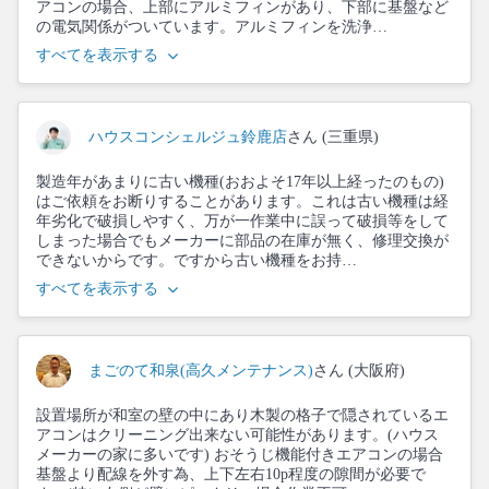
アコンの場合、上部にアルミフィンがあり、下部に基盤など
の電気関係がついています。アルミフィンを洗浄…
すべてを表示する
ハウスコンシェルジュ鈴鹿店
さん (三重県)
製造年があまりに古い機種(おおよそ17年以上経ったのもの)
はご依頼をお断りすることがあります。これは古い機種は経
年劣化で破損しやすく、万が一作業中に誤って破損等をして
しまった場合でもメーカーに部品の在庫が無く、修理交換が
できないからです。ですから古い機種をお持…
すべてを表示する
まごのて和泉(高久メンテナンス)
さん (大阪府)
設置場所が和室の壁の中にあり木製の格子で隠されているエ
アコンはクリーニング出来ない可能性があります。(ハウス
メーカーの家に多いです) おそうじ機能付きエアコンの場合
基盤より配線を外す為、上下左右10p程度の隙間が必要で