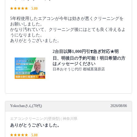
5.00
5年程使用したエアコンが今年は効きが悪くクリーニングを
お願いしました。
かなり汚れていて、クリーニング後にはとても良く冷えるよ
うになりました。
ありがとうございました。
2台目以降1,000円引❣️急ぎ対応★明
日、明後日の予約可能！明日希望の方
はメッセージください
日本おそうじ代行 都城菖蒲原店
Yokochanさん(70代)
2026/08/06
エアコンクリーニング(壁掛型) | 神奈川県
ありがとうございました。
5.00