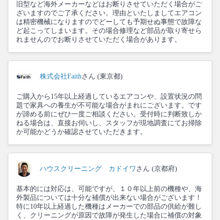
旧型など海外メーカーなどはお断りさせていただく場合がご
ざいますのでご了承ください。理由といたしましてエアコン
は精密機械になりますのでどーしても予期せぬ事態で故障な
ど起こってしまいます。その場合修理など部品が取り寄せら
れませんのでお断りさせていただく場合があります。
株式会社Faith
さん (東京都)
ご購入から15年以上経過しているエアコンや、設置状況の問
題で家具への養生が不可能な場合がまれにございます。です
が諦める前にぜひ一度ご相談ください。受付時に判断致しか
ねる場合は、直接お伺いし、スタッフが現地調査にてお掃除
か可能かどうか確認させていただきます。
ハウスクリーニング カドイワ
さん (京都府)
基本的には対応は、可能ですが、１０年以上前の機種や、海
外製品については十分な補償が出来ない場合がございます！
特に10年以上経過した機種はメーカーでの部品の供給が難し
く、クリーニングが原因で故障が発生した場合に補償の対象