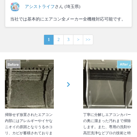
アシストライフ
さん (埼玉県)
当社では基本的にエアコン全メーカー全機種対応可能です。
1
2
3
>
>>
掃除せず放置されたエアコン
丁寧に分解しエアコンカバー
内部にはアレルギーやイヤな
の奥に溜まった汚れまで掃除
ニオイの原因となりうるホコ
します。また、専用の洗剤や
リ、カビが蓄積されておりま
高圧洗浄などプロの技術と特