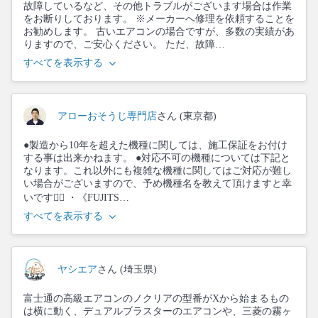
故障しているなど、その他トラブルがございます場合は作業
をお断りしております。 ※メーカーへ修理を依頼することを
お勧めします。 古いエアコンの場合ですが、多数の実績があ
りますので、ご安心ください。 ただ、故障…
すべてを表示する
アローおそうじ専門店
さん (東京都)
●製造から10年を超えた機種に関しては、施工保証をお付け
する事は出来かねます。 ●対応不可の機種については下記と
なります。これ以外にも複雑な機種に関してはご対応が難し
い場合がございますので、予め機種名を教えて頂けますと幸
いです🙇‍♂️ ・《FUJITS…
すべてを表示する
ヤシエア
さん (埼玉県)
富士通の高級エアコンのノクリアの型番がXから始まるもの
は横に動く、デュアルブラスターのエアコンや、三菱の霧ヶ