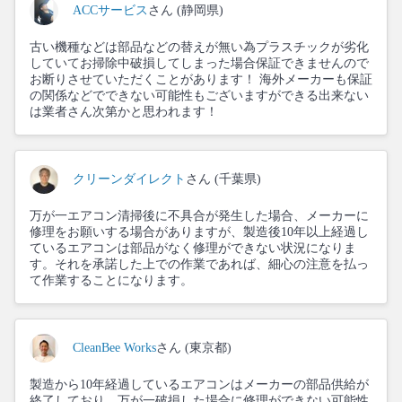
ACCサービス
さん (静岡県)
古い機種などは部品などの替えが無い為プラスチックが劣化
していてお掃除中破損してしまった場合保証できませんので
お断りさせていただくことがあります！ 海外メーカーも保証
の関係などでできない可能性もございますができる出来ない
は業者さん次第かと思われます！
クリーンダイレクト
さん (千葉県)
万が一エアコン清掃後に不具合が発生した場合、メーカーに
修理をお願いする場合がありますが、製造後10年以上経過し
ているエアコンは部品がなく修理ができない状況になりま
す。それを承諾した上での作業であれば、細心の注意を払っ
て作業することになります。
CleanBee Works
さん (東京都)
製造から10年経過しているエアコンはメーカーの部品供給が
終了しており、万が一破損した場合に修理ができない可能性