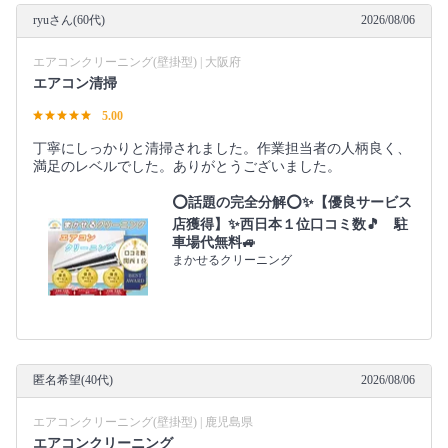
ryuさん(60代)
2026/08/06
エアコンクリーニング(壁掛型) | 大阪府
エアコン清掃
5.00
丁寧にしっかりと清掃されました。作業担当者の人柄良く、
満足のレベルでした。ありがとうございました。
⭕話題の完全分解⭕✨【優良サービス
店獲得】✨西日本１位口コミ数🎵 駐
車場代無料🚙
まかせるクリーニング
匿名希望(40代)
2026/08/06
エアコンクリーニング(壁掛型) | 鹿児島県
エアコンクリーニング