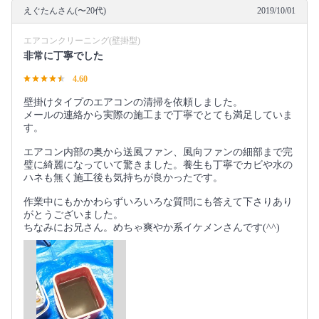
えぐたんさん(〜20代)
2019/10/01
エアコンクリーニング(壁掛型)
非常に丁寧でした
4.60
壁掛けタイプのエアコンの清掃を依頼しました。
メールの連絡から実際の施工まで丁寧でとても満足していま
す。
エアコン内部の奥から送風ファン、風向ファンの細部まで完
璧に綺麗になっていて驚きました。養生も丁寧でカビや水の
ハネも無く施工後も気持ちが良かったです。
作業中にもかかわらずいろいろな質問にも答えて下さりあり
がとうございました。
ちなみにお兄さん。めちゃ爽やか系イケメンさんです(^^)