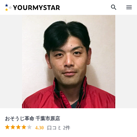
search
menu
おそうじ革命 千葉市原店
4.30
口コミ 2件