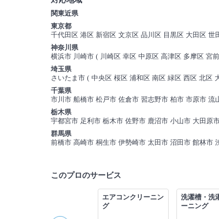
関東近県
東京都
千代田区 港区 新宿区 文京区 品川区 目黒区 大田区 世
神奈川県
横浜市 川崎市 ( 川崎区 幸区 中原区 高津区 多摩区 宮前
埼玉県
さいたま市 ( 中央区 桜区 浦和区 南区 緑区 西区 北区
千葉県
市川市 船橋市 松戸市 佐倉市 習志野市 柏市 市原市 流
栃木県
宇都宮市 足利市 栃木市 佐野市 鹿沼市 小山市 大田原市
群馬県
前橋市 高崎市 桐生市 伊勢崎市 太田市 沼田市 館林市 
このプロのサービス
グ
キッチンクリーニン
エアコンクリーニン
洗濯槽・洗
グ
グ
ーニング