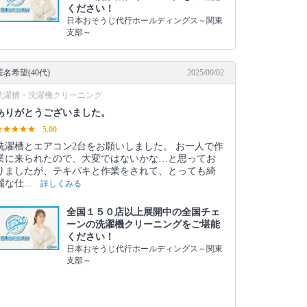
ください！
日本おそうじ代行ホールディングス～関東
支部～
匿名希望(40代)
2025/09/02
洗濯槽・洗濯機クリーニング
ありがとうございました。
5.00
洗濯槽とエアコン2台をお願いしました。 お一人で作
業に来られたので、大変ではないかな…と思ってお
りましたが、テキパキと作業をされて、とっても綺
麗な仕...
詳しくみる
全国１５０店以上展開中の全国チェ
ーンの洗濯機クリーニングをご堪能
ください！
日本おそうじ代行ホールディングス～関東
支部～