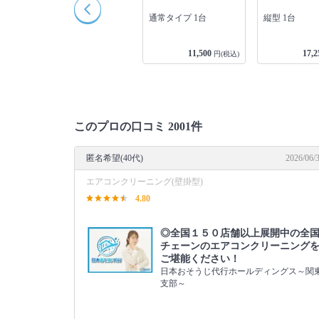
キッチンクリーニング
通常タイプ 1台
縦型 1台
1箇所
16,100
11,500
17,2
込)
円(税込)
円(税込)
このプロの口コミ 2001件
匿名希望(40代)
2026/06/
エアコンクリーニング(壁掛型)
4.80
◎全国１５０店舗以上展開中の全
チェーンのエアコンクリーニング
ご堪能ください！
日本おそうじ代行ホールディングス～関
支部～