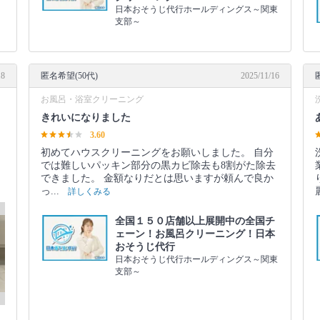
日本おそうじ代行ホールディングス～関東
支部～
18
匿名希望(50代)
2025/11/16
お風呂・浴室クリーニング
きれいになりました
3.60
初めてハウスクリーニングをお願いしました。 自分
では難しいパッキン部分の黒カビ除去も8割がた除去
できました。 金額なりだとは思いますが頼んで良か
っ...
詳しくみる
全国１５０店舗以上展開中の全国チ
ェーン！お風呂クリーニング！日本
おそうじ代行
日本おそうじ代行ホールディングス～関東
支部～