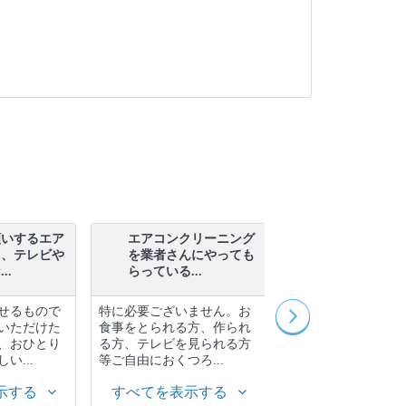
願いするエア
エアコンクリーニング
エアコンクリ
に、テレビや
を業者さんにやっても
を業者さんに
..
らっている...
らっている...
せるもので
特に必要ございません。お
特に必要ございませ
いただけた
食事をとられる方、作られ
食事をとられる方、
、おひとり
る方、テレビを見られる方
る方、テレビを見ら
い...
等ご自由におくつろ...
等ご自由におくつろ..
示する
すべてを表示する
すべてを表示す