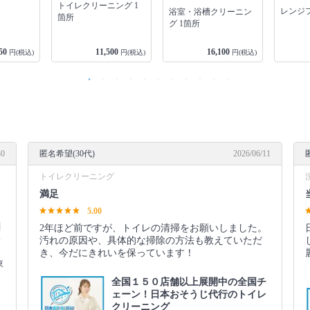
トイレクリーニング 1
レンジフ
浴室・浴槽クリーニン
箇所
グ 1箇所
50
11,500
16,100
円(税込)
円(税込)
円(税込)
30
匿名希望(30代)
2026/06/11
トイレクリーニング
満足
5.00
国
2年ほど前ですが、トイレの清掃をお願いしました。
を
汚れの原因や、具体的な掃除の方法も教えていただ
き、今だにきれいを保っています！
東
全国１５０店舗以上展開中の全国チ
ェーン！日本おそうじ代行のトイレ
クリーニング