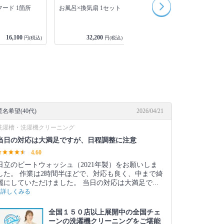
キッチン×換気扇×お風
ード 1箇所
お風呂×換気扇 1セット
呂 1セット
16,100
32,200
48,300
円(税込)
円(税込)
円(税込)
匿名希望(40代)
2026/04/21
洗濯槽・洗濯機クリーニング
当日の対応は大満足ですが、日程調整に注意
4.60
日立のビートウォッシュ（2021年製）をお願いしま
した。 作業は2時間半ほどで、対応も良く、中まで綺
麗にしていただけました。 当日の対応は大満足で...
詳しくみる
全国１５０店以上展開中の全国チェ
ーンの洗濯機クリーニングをご堪能