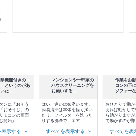
チ
本
東
掃除機能付きのエ
マンションや一軒家の
作業をお
ン」というのがあ
ハウスクリーニングを
コンの下
た...
お願いする...
ソファーな.
タンに「おそう
はい、違いは御座います。
おひとりで動か
「おそうじ」の
簡易清掃は本体を軽く拭い
あれば動かして
リモコンの画面
たり、フィルターを洗った
ら助かりますが
開始」...
りする洗浄で、エア...
で動かすのが難し
を表示する
すべてを表示する
すべてを表