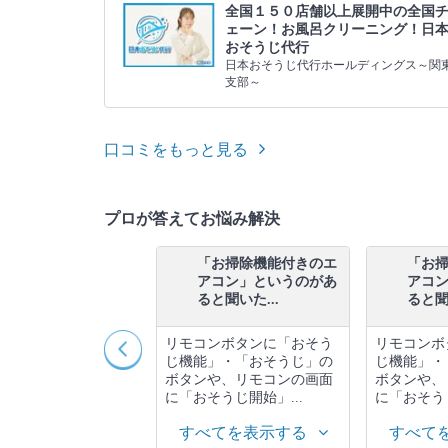
全国１５０店舗以上展開中の全国
ェーン！お風呂クリーニング！日
おそうじ代行
日本おそうじ代行ホールディングス～関
支部～
口コミをもっと見る
プロが答えてお悩み解決
エアコンクリーニング
「お掃除機能付きのエ
「お
の際に、分解したエア
アコン」というのがあ
アコ
ンの部品...
ると聞いた...
ると聞い
た部品はすべて綺麗
リモコンボタンに「おそう
リモコンボ
しますので、その際
じ機能」・「おそうじ」の
じ機能」・
をお借りさせていた
ボタンや、リモコンの画面
ボタンや、
おります。
に「おそうじ開始」...
に「おそうじ
べてを表示する
すべてを表示する
すべて