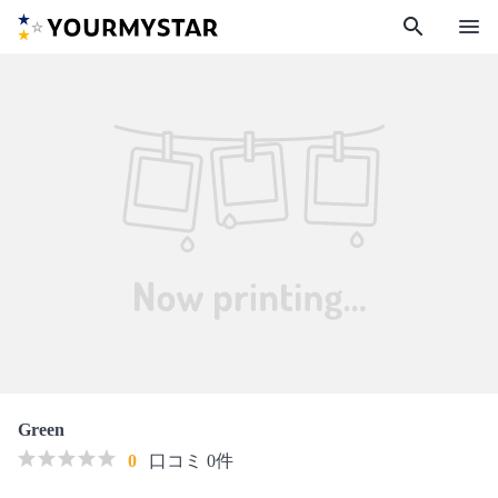
search
menu
Green
0
口コミ 0件