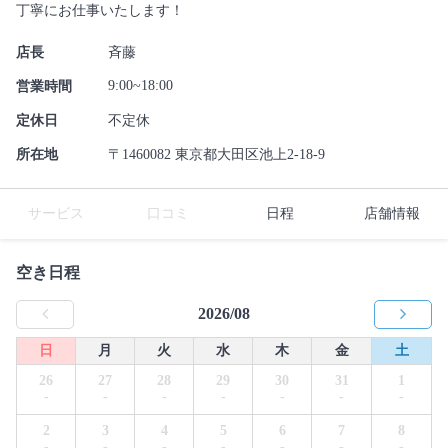
丁寧にお仕事いたします！
店長
斉藤
9:00~18:00
営業時間
定休日
不定休
所在地
〒1460082 東京都大田区池上2-18-9
サービス
口コミ
日程
店舗情報
空き日程
2026/08
日
月
火
水
木
金
土
26
27
28
29
30
31
1
-
-
-
-
-
-
-
2
3
4
5
6
7
8
-
-
-
-
-
-
-