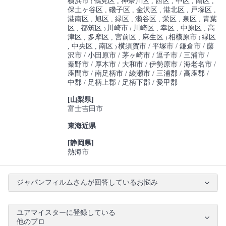
横浜市
鶴見区
神奈川区
西区
中区
南区
(
保土ヶ谷区
磯子区
金沢区
港北区
戸塚区
港南区
旭区
緑区
瀬谷区
栄区
泉区
青葉
区
都筑区
川崎市
川崎区
幸区
中原区
高
)
(
津区
多摩区
宮前区
麻生区
相模原市
緑区
)
(
中央区
南区
横須賀市
平塚市
鎌倉市
藤
)
沢市
小田原市
茅ヶ崎市
逗子市
三浦市
秦野市
厚木市
大和市
伊勢原市
海老名市
座間市
南足柄市
綾瀬市
三浦郡
高座郡
中郡
足柄上郡
足柄下郡
愛甲郡
[山梨県]
富士吉田市
東海近県
[静岡県]
熱海市
ジャパンフィルムさんが回答しているお悩み
ユアマイスターに登録している
他のプロ