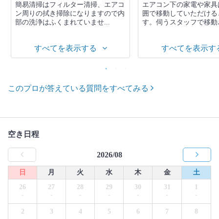
簡易清掃はフィルター清掃、エアコ
エアコン下の家電や家具
ン周りの拭き掃除になりますので内
囲で移動していただける
部の洗浄はふくまれていませ...
す。伺うスタッフで移動さ
すべてを表示する
すべてを表示す
このプロが答えている質問をすべてみる
空き日程
2026/08
日
月
火
水
木
金
土
26
27
28
29
30
31
1
-
-
-
-
-
-
-
2
3
4
5
6
7
8