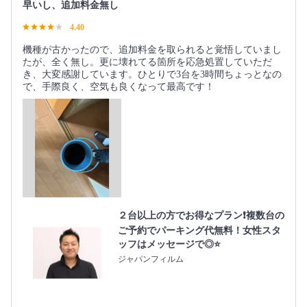
早いし、追加料金無し
4.40
機種が古かったので、追加料金を取られると覚悟していまし
たが、全く無し。更に壊れてる箇所を応急処置していただ
き、大変感謝しています。ひとりで3台を3時間ちょっとなの
で、手際良く、空気も良くなって最高です！
２台以上の方でお得なプラン❗️複数台の
ご予約でパーキング代無料！女性スタ
ッフはメッセージで◎⭐️
ジャパンフィルム