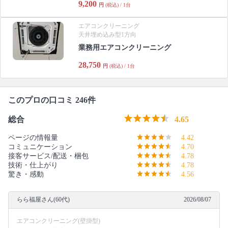
9,200
円
(税込) / 1台
エアコンクリーニング
天井埋め込み型1方向
業務用エアコンクリーニング
28,750
円
(税込) / 1台
このプロの口コミ 246件
総合
4.65
ページの情報量
4.42
コミュニケーション
4.70
接客サービス/配送・梱包
4.78
技術・仕上がり
4.78
驚き・感動
4.56
らら福屋さん(60代)
2026/08/07
エアコンクリーニング(壁掛型)