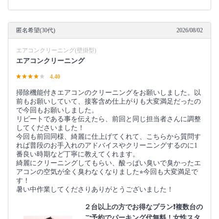
匿名希望(30代)
2026/08/02
エアコンクリーニング(壁掛型)
エアコンクリーニング
4.40
掃除機能付きエアコンのクリーニングをお願いしました。以
前もお願いしていて、接客含め仕上がりも大変満足だったの
で今回もお願いしました。
リピートである事を伝えたら、前回と同じ担当者さんに調整
してくださいました！
今回も前回同様、綺麗に仕上げてくれて、こちらから質問す
れば普段のお手入れのアドバイスやクリーニングするのに1
番良い時期など丁寧に教えてくれます。
綺麗にクリーニングしてもらい、酸っぱい臭いで臭かったエ
アコンの空気が全く臭わなくなりました⭐︎今回も大変満足で
す！
暑い中作業してくださりありがとうございました！
２台以上の方でお得なプラン❗️複数台の
ご予約でパーキング代無料！女性スタ