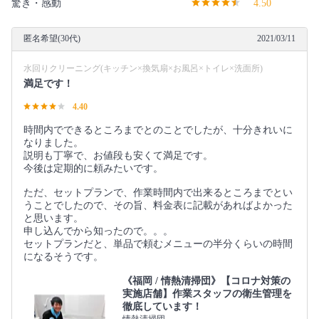
驚き・感動
4.50
匿名希望(30代)
2021/03/11
水回りクリーニング(キッチン×換気扇×お風呂×トイレ×洗面所)
満足です！
4.40
時間内でできるところまでとのことでしたが、十分きれいに
なりました。
説明も丁寧で、お値段も安くて満足です。
今後は定期的に頼みたいです。
ただ、セットプランで、作業時間内で出来るところまでとい
うことでしたので、その旨、料金表に記載があればよかった
と思います。
申し込んでから知ったので。。。
セットプランだと、単品で頼むメニューの半分くらいの時間
になるそうです。
《福岡 / 情熱清掃団》【コロナ対策の
実施店舗】作業スタッフの衛生管理を
徹底しています！
情熱清掃団