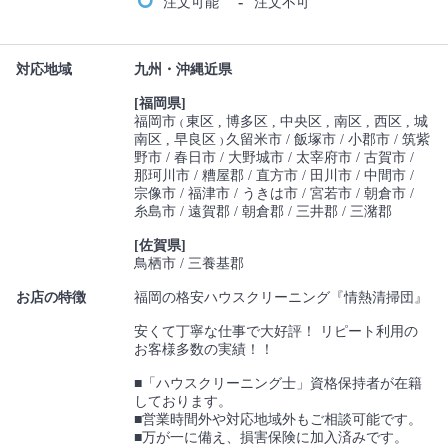
-
注文可能
注文不可
対応地域
九州・沖縄近県
[福岡県]
福岡市
東区
博多区
中央区
南区
西区
城
(
南区
早良区
久留米市
飯塚市
小郡市
筑紫
)
野市
春日市
大野城市
太宰府市
古賀市
那珂川市
糟屋郡
直方市
田川市
中間市
宗像市
福津市
うきは市
宮若市
朝倉市
糸島市
遠賀郡
朝倉郡
三井郡
三潴郡
[佐賀県]
鳥栖市
三養基郡
お店の特徴
福岡の格安ハウスクリーニング『情熱清掃団』
安くて丁寧な仕事で大好評！ リピート利用の
お客様多数の実績！！
■「ハウスクリーニング士」資格保持者が在籍
しております。
■営業時間外や対応地域外もご相談可能です。
■万が一に備え、損害保険に加入済みです。