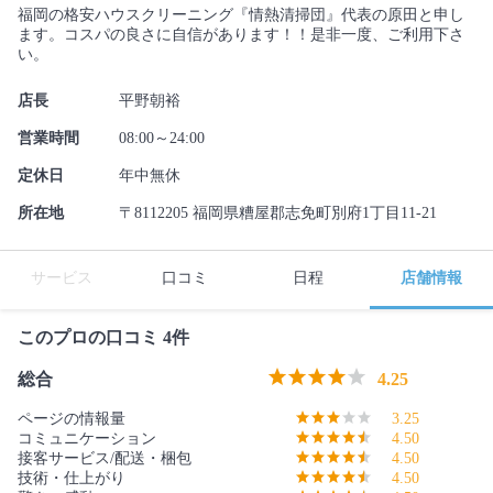
福岡の格安ハウスクリーニング『情熱清掃団』代表の原田と申し
ます。コスパの良さに自信があります！！是非一度、ご利用下さ
い。
店長
平野朝裕
営業時間
08:00～24:00
定休日
年中無休
所在地
〒8112205 福岡県糟屋郡志免町別府1丁目11-21
サービス
口コミ
日程
店舗情報
このプロの口コミ 4件
総合
4.25
ページの情報量
3.25
コミュニケーション
4.50
接客サービス/配送・梱包
4.50
技術・仕上がり
4.50