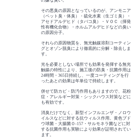
の嫌な臭い。
その悪臭の原因となっているのが、アンモニア
（ペット臭・体臭）・硫化水素（生ゴミ臭）・
アセドアルデヒド（タバコ臭）・ＶＯＣ（揮発
性有機化合物）・ホルムアルデヒドなどの臭い
の原因分子。
それらの原因物質を、無光触媒溶剤コーティン
グとオゾン脱臭により徹底的に分解・除去しま
す。
光を必要としない場所でも効果を発揮する無光
触媒の特性により、施工後の防臭・抗菌作用は
24時間・365日持続し、一度コーティングを行
ったあとの効果は年単位で持続します。
併せて防カビ・防汚作用もありますので、花粉
症・アレルギー対策・シックハウス対策などに
も有効です。
消臭だけでなく、新型インフルエンザ・ノロウ
イルスなどに対する抗ウィルス作用。黄色ブド
ウ球菌・大腸菌Ｏ-157・サルモネラ菌などに対
する抗菌作用も実験により効果が証明されてい
ます。