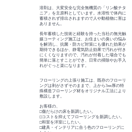
溶剤は、大変安全な完全無機質の「リン酸チタ
ニア」を主原料としています。水溶性で体内に
蓄積されず排出されますので人や動植物に害は
ありません。
長年蓄積した技術と経験を持った当社の無光触
媒コーティング施工は、お住まいの臭いの悩み
を解消し、抗菌・防カビ対策にも優れた効果が
期待できるほか、静電気防止効果で汚れが付き
にくくなりますので、汚れが付着した場合でも
簡単に落とすことができ、日常の掃除やお手入
れがぐっと楽になります。
フローリングの上張り施工は、既存のフローリ
ングは剥がさずそのままで、上から3㎜厚の特
殊構造フローリング材をオリジナル工法により
敷設します。
お客様の、
□傷だらけの床を新調したい。
□コストを抑えてフローリングを新調したい。
□和室を洋室にしたい。
□建具・インテリアに合う色のフローリングに