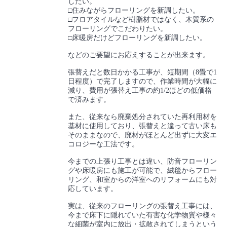
したい。
□住みながらフローリングを新調したい。
□フロアタイルなど樹脂材ではなく、木質系の
フローリングでこだわりたい。
□床暖房だけどフローリングを新調したい。
などのご要望にお応えすることが出来ます。
張替えだと数日かかる工事が、短期間（8畳で1
日程度）で完了しますので、作業時間が大幅に
減り、費用が張替え工事の約1/2ほどの低価格
で済みます。
また、従来なら廃棄処分されていた再利用材を
基材に使用しており、張替えと違って古い床も
そのままなので、廃材がほとんど出ずに大変エ
コロジーな工法です。
今までの上張り工事とは違い、防音フローリン
グや床暖房にも施工が可能で、絨毯からフロー
リング、和室からの洋室へのリフォームにも対
応しています。
実は、従来のフローリングの張替え工事には、
今まで床下に隠れていた有害な化学物質や様々
な細菌が室内に放出・拡散されてしまうという