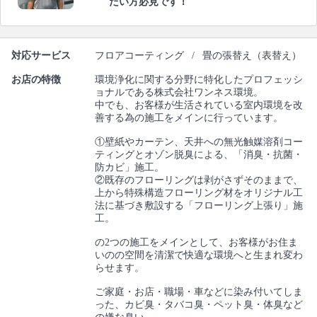
たい方必見です！
対応サービス
フロアコーティング
/
畳の張替え（表替え）
お店の特徴
環境浄化に関する分野に特化したプロフェッシ
ョナルである株式会社ワンネス環境。
中でも、お客様が生活されている室内環境を改
善する為の施工をメインに行っています。
①壁紙やカーテン、天井への無光触媒溶剤コー
ティングとオゾン脱臭による、「消臭・抗菌・
防カビ」施工。
②既存のフローリングは剥がさずそのままで、
上から特殊構造フローリング材をオリジナル工
法に基づき敷設する「フローリング上張り」施
工。
の2つの施工をメインとして、お客様がお住ま
いのの空間を清潔で快適な環境へと生まれ変わ
らせます。
ご家庭・お店・職場・車などに染み付いてしま
った、カビ臭・タバコ臭・ペット臭・体臭など