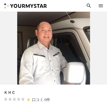
search
menu
ＫＨＣ
0
口コミ 0件