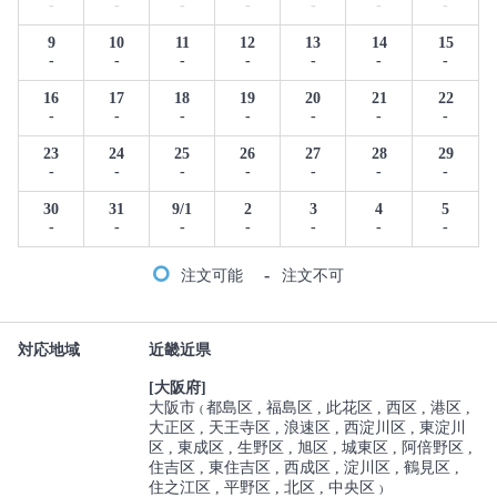
-
-
-
-
-
-
-
9
10
11
12
13
14
15
-
-
-
-
-
-
-
16
17
18
19
20
21
22
-
-
-
-
-
-
-
23
24
25
26
27
28
29
-
-
-
-
-
-
-
30
31
9/1
2
3
4
5
-
-
-
-
-
-
-
-
注文可能
注文不可
対応地域
近畿近県
[大阪府]
大阪市
都島区
福島区
此花区
西区
港区
(
大正区
天王寺区
浪速区
西淀川区
東淀川
区
東成区
生野区
旭区
城東区
阿倍野区
住吉区
東住吉区
西成区
淀川区
鶴見区
住之江区
平野区
北区
中央区
)