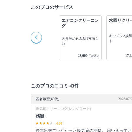
このプロのサービス
グ
洗濯槽・洗濯機クリ
エアコンクリーニン
水回りクリ
ーニング
グ
1
キッチン×換気
天井埋め込み型1方向 1
ト
縦型 1台
台
17,250
23,000
17,2
込)
円(税込)
円(税込)
このプロの口コミ 43件
匿名希望(60代)
2026/07/
換気扇クリーニング(レンジフード)
感謝！
4.00
長年出来ていなかった換気扇の掃除。 思いきってお