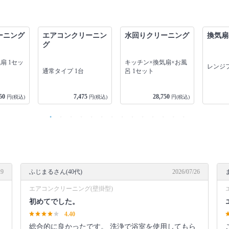
ーニング
エアコンクリーニン
水回りクリーニング
換気扇
グ
扇 1セッ
キッチン×換気扇×お風
レンジフ
呂 1セット
通常タイプ 1台
50
7,475
28,750
円(税込)
円(税込)
円(税込)
29
ふじまるさん(40代)
2026/07/26
エアコンクリーニング(壁掛型)
初めてでした。
4.40
総合的に良かったです。 洗浄で浴室を使用してもら