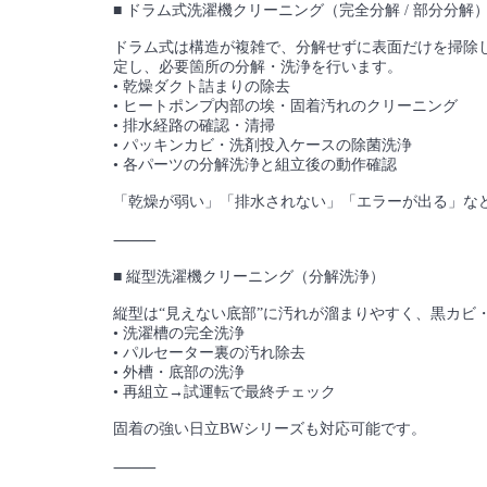
■ ドラム式洗濯機クリーニング（完全分解 / 部分分解
ドラム式は構造が複雑で、分解せずに表面だけを掃除
定し、必要箇所の分解・洗浄を行います。
• 乾燥ダクト詰まりの除去
• ヒートポンプ内部の埃・固着汚れのクリーニング
• 排水経路の確認・清掃
• パッキンカビ・洗剤投入ケースの除菌洗浄
• 各パーツの分解洗浄と組立後の動作確認
「乾燥が弱い」「排水されない」「エラーが出る」な
⸻
■ 縦型洗濯機クリーニング（分解洗浄）
縦型は“見えない底部”に汚れが溜まりやすく、黒カ
• 洗濯槽の完全洗浄
• パルセーター裏の汚れ除去
• 外槽・底部の洗浄
• 再組立→試運転で最終チェック
固着の強い日立BWシリーズも対応可能です。
⸻