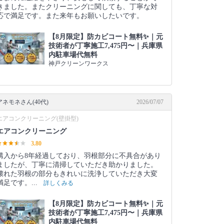
きました。またクリーニングに関しても、丁寧な対
応で満足です。また来年もお願いしたいです。
【8月限定】防カビコート無料✨｜元
技術者が丁寧施工7,475円〜｜兵庫県
内駐車場代無料
神戸クリーンワークス
アネモネさん(40代)
2026/07/07
エアコンクリーニング(壁掛型)
エアコンクリーニング
3.80
購入から8年経過しており、羽根部分に不具合があり
ましたが、丁寧に清掃していただき助かりました。
壊れた羽根の部分もきれいに洗浄していただき大変
満足です。...
詳しくみる
【8月限定】防カビコート無料✨｜元
技術者が丁寧施工7,475円〜｜兵庫県
内駐車場代無料