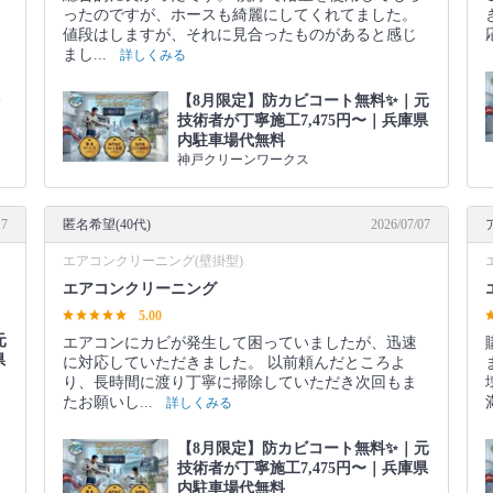
ったのですが、ホースも綺麗にしてくれてました。
値段はしますが、それに見合ったものがあると感じ
まし...
詳しくみる
多
【8月限定】防カビコート無料✨｜元
ま
技術者が丁寧施工7,475円〜｜兵庫県
内駐車場代無料
神戸クリーンワークス
17
匿名希望(40代)
2026/07/07
エアコンクリーニング(壁掛型)
エアコンクリーニング
5.00
元
エアコンにカビが発生して困っていましたが、迅速
県
に対応していただきました。 以前頼んだところよ
り、長時間に渡り丁寧に掃除していただき次回もま
たお願いし...
詳しくみる
【8月限定】防カビコート無料✨｜元
技術者が丁寧施工7,475円〜｜兵庫県
内駐車場代無料