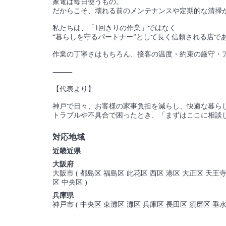
家電は毎日使うもの。
だからこそ、壊れる前のメンテナンスや定期的な清掃
私たちは、「1回きりの作業」ではなく
“暮らしを守るパートナー”として長く信頼される店で
作業の丁寧さはもちろん、接客の温度・約束の厳守・
⸻
【代表より】
神戸で日々、お客様の家事負担を減らし、快適な暮ら
トラブルや不具合で困ったとき、「まずはここに相談
対応地域
近畿近県
大阪府
大阪市 ( 都島区 福島区 此花区 西区 港区 大正区 天王
区 中央区 )
兵庫県
神戸市 ( 中央区 東灘区 灘区 兵庫区 長田区 須磨区 垂