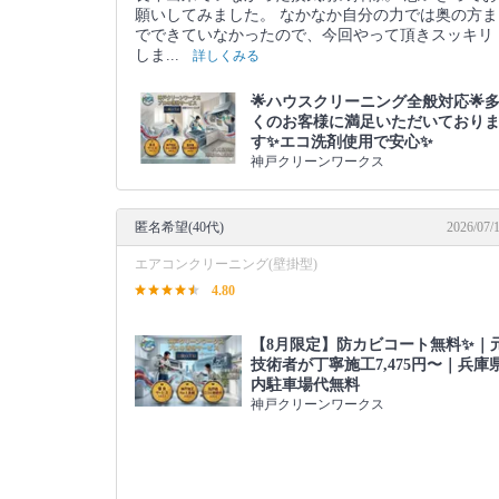
願いしてみました。 なかなか自分の力では奥の方ま
でできていなかったので、今回やって頂きスッキリ
しま...
詳しくみる
🌟ハウスクリーニング全般対応🌟
くのお客様に満足いただいており
す✨エコ洗剤使用で安心✨
神戸クリーンワークス
匿名希望(40代)
2026/07/
エアコンクリーニング(壁掛型)
4.80
【8月限定】防カビコート無料✨｜
技術者が丁寧施工7,475円〜｜兵庫
内駐車場代無料
神戸クリーンワークス