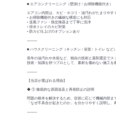
■ エアコンクリーニング（壁掛け / お掃除機能付き）
エアコン内部は、カビ・ホコリ・油汚れがたまりやす
• お掃除機能付きの繊細な構造にも対応
• 送風ファン・熱交換器まで丁寧に洗浄
• 排水トレイのカビ対策
• 防カビ仕上げのオプションあり
⸻
■ ハウスクリーニング（キッチン / 浴室 / トイレ など
長年の油汚れや水垢など、独自の技術と薬剤選定でス
技術・知識を持つプロとして、素材を傷めない施工を
⸻
【当店が選ばれる理由】
◆ ① 徹底的な原因追及と再発防止の説明
問題の根本を解決するため、症状に応じて機械内部ま
「なぜ不具合が起きたのか」を分かりやすく説明し、
⸻