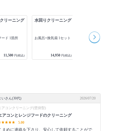
クリーニング
水回りクリーニング
水回りクリーニング
キッチン×換気扇×お風
ード 1箇所
お風呂×換気扇 1セット
呂×トイレ×洗面所 1セ
ット
11,500
14,950
40,250
円(税込)
円(税込)
円(税込)
まいさん(30代)
2026/07/20
エアコンクリーニング(壁掛型)
エアコンとレンジフードのクリーニング
5.00
こまめに連絡を下さり、安心して依頼することがで