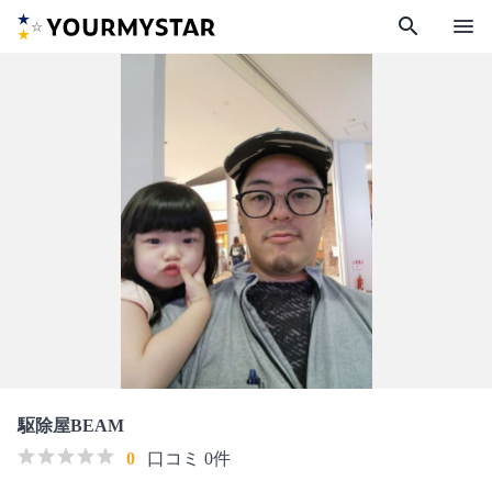
search
menu
駆除屋BEAM
0
口コミ 0件