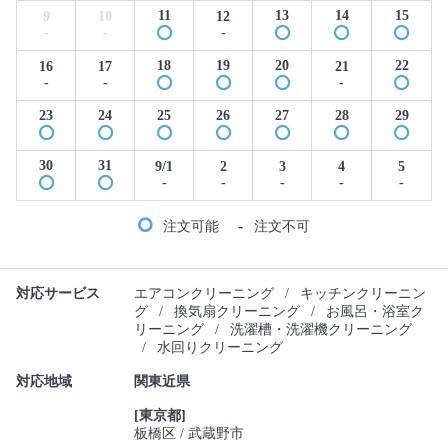
11
13
14
15
9
10
12
-
-
-
18
19
20
22
16
17
21
-
-
-
23
24
25
26
27
28
29
30
31
9/1
2
3
4
5
-
-
-
-
-
-
注文可能
注文不可
対応サービス
エアコンクリーニング
/
キッチンクリーニン
グ
/
換気扇クリーニング
/
お風呂・浴室ク
リーニング
/
洗濯槽・洗濯機クリーニング
/
水回りクリーニング
対応地域
関東近県
[東京都]
板橋区
武蔵野市