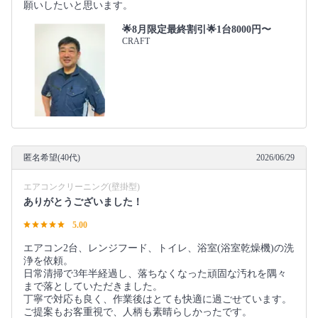
願いしたいと思います。
🌟8月限定最終割引🌟1台8000円〜
CRAFT
匿名希望(40代)
2026/06/29
エアコンクリーニング(壁掛型)
ありがとうございました！
5.00
エアコン2台、レンジフード、トイレ、浴室(浴室乾燥機)の洗
浄を依頼。
日常清掃で3年半経過し、落ちなくなった頑固な汚れを隅々
まで落としていただきました。
丁寧で対応も良く、作業後はとても快適に過ごせています。
ご提案もお客重視で、人柄も素晴らしかったです。