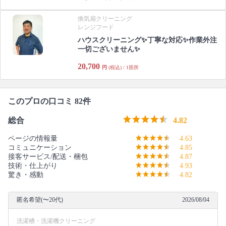
換気扇クリーニング
レンジフード
ハウスクリーニング✨丁寧な対応✨作業外注
一切ございません✨
20,700
円
(税込) / 1箇所
このプロの口コミ 82件
総合
4.82
ページの情報量
4.63
コミュニケーション
4.85
接客サービス/配送・梱包
4.87
技術・仕上がり
4.93
驚き・感動
4.82
匿名希望(〜20代)
2026/08/04
洗濯槽・洗濯機クリーニング