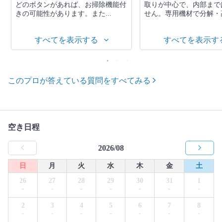
どのボタンがあれば、お掃除機能付
取りが中心で、内部まで
きの可能性があります。また...
せん。専用機材で分解・高
すべてを表示する
すべてを表示す
このプロが答えている質問をすべてみる
空き日程
2026/08
日
月
火
水
木
金
土
26
27
28
29
30
31
1
-
-
-
-
-
-
-
2
3
4
5
6
7
8
-
-
-
-
-
-
-