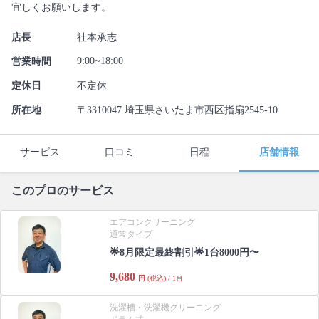
宜しくお願いします。
店長
社本承志
9:00~18:00
営業時間
定休日
不定休
所在地
〒3310047 埼玉県さいたま市西区指扇2545-10
サービス
口コミ
日程
店舗情報
このプロのサービス
エアコンクリーニング
通常タイプ
🌟8月限定最終割引🌟1台8000円〜
9,680
円
(税込) / 1台
洗濯槽・洗濯機クリーニング