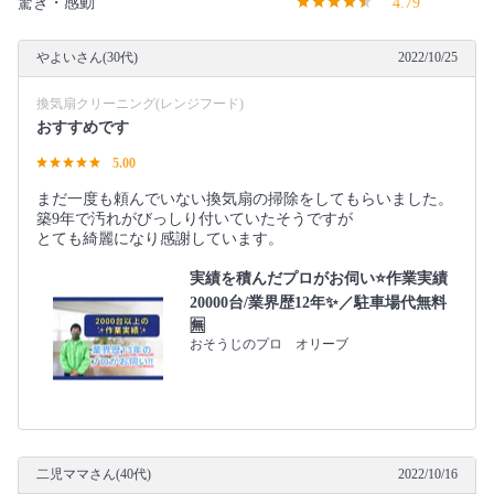
驚き・感動
4.79
やよいさん(30代)
2022/10/25
換気扇クリーニング(レンジフード)
おすすめです
5.00
まだ一度も頼んでいない換気扇の掃除をしてもらいました。
築9年で汚れがびっしり付いていたそうですが
とても綺麗になり感謝しています。
実績を積んだプロがお伺い⭐️作業実績
20000台/業界歴12年✨／駐車場代無料
🈚️
おそうじのプロ オリーブ
二児ママさん(40代)
2022/10/16