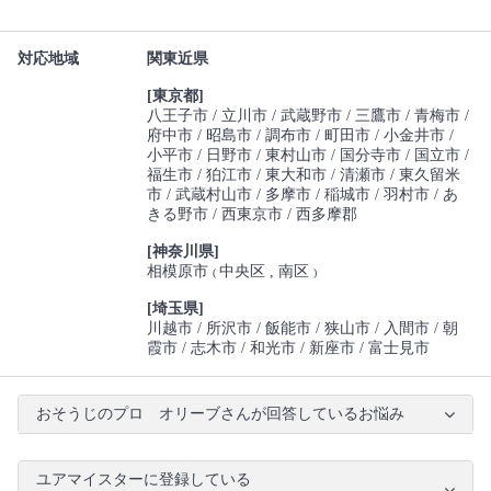
対応地域
関東近県
[東京都]
八王子市
立川市
武蔵野市
三鷹市
青梅市
府中市
昭島市
調布市
町田市
小金井市
小平市
日野市
東村山市
国分寺市
国立市
福生市
狛江市
東大和市
清瀬市
東久留米
市
武蔵村山市
多摩市
稲城市
羽村市
あ
きる野市
西東京市
西多摩郡
[神奈川県]
相模原市
中央区
南区
(
)
[埼玉県]
川越市
所沢市
飯能市
狭山市
入間市
朝
霞市
志木市
和光市
新座市
富士見市
おそうじのプロ オリーブさんが回答しているお悩み
ユアマイスターに登録している