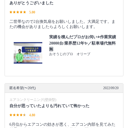
ありがとうございました
5.00
二世帯なので2台換気扇をお願いしました。大満足です。ま
たの機会がありましたらよろしくお願いします。
実績を積んだプロがお伺い⭐️作業実績
20000台/業界歴12年✨／駐車場代無料
🈚️
おそうじのプロ オリーブ
匿名希望(〜20代)
2022/09/20
エアコンクリーニング(壁掛型)
自分が思っていたよりも汚れていて怖かった
4.80
6月位からエアコンの効きが悪く、エアコン内部を見てみた