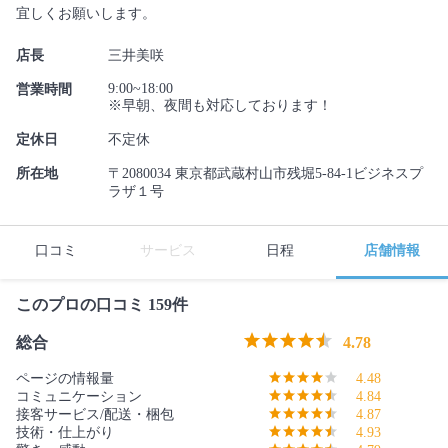
宜しくお願いします。
店長
三井美咲
9:00~18:00
営業時間
※早朝、夜間も対応しております！
定休日
不定休
所在地
〒2080034 東京都武蔵村山市残堀5-84-1ビジネスプ
ラザ１号
口コミ
サービス
日程
店舗情報
このプロの口コミ 159件
総合
4.78
ページの情報量
4.48
コミュニケーション
4.84
接客サービス/配送・梱包
4.87
技術・仕上がり
4.93