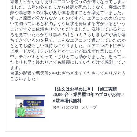
結果カビがかなりありエアコンを使うのが怖くなってしまい
ました。去年の冬あたりから体調が思わしくなく、突然の高
熱や喘息等々の症状があり体を崩すことが増えていました。
ずっと原因が分からなかったのですが、エアコンのカビにつ
いて調べていると私のような症状を発症する方がいるという
ことですぐに依頼させていただきました。洗浄しているとこ
ろを見ていたらかなり黒めの汁とゴミ？らしきものが滴り落
ちてきているのを見て、こんなエアコンで過ごしていたのか
ととても恐ろしい気持ちになりました。エアコンの下にテレ
ビボードがありテレビをどかすことが出来ず作業しにくい
中、テキパキとやって下さりとても助かりました。思ってい
たよりも早く終わりとても綺麗にしていただけて感謝してい
ます。
台風の影響で悪天候の中わざわざ来てくださってありがとう
ございました！
【注文はお早めに🌟】【施工実績
20,000台・業界歴13年のプロがお伺い
⭐️駐車場代無料
おそうじのプロ オリーブ