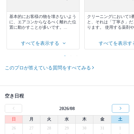
基本的にお客様の物を壊さないよう
クリーニングにおいて1
に、エアコンからなるべく離れた位
と、それは「丁寧さ」だ
置に動かすことが多いです。...
ります。 使用する薬剤や道
すべてを表示する
すべてを表示す
このプロが答えている質問をすべてみる
空き日程
2026/08
日
月
火
水
木
金
土
26
27
28
29
30
31
1
-
-
-
-
-
-
-