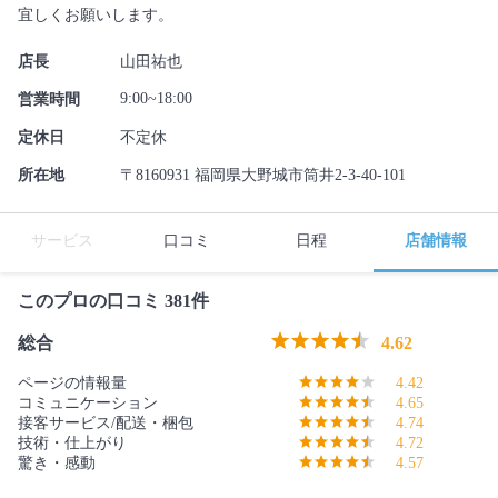
宜しくお願いします。
店長
山田祐也
9:00~18:00
営業時間
定休日
不定休
所在地
〒8160931 福岡県大野城市筒井2-3-40-101
サービス
口コミ
日程
店舗情報
このプロの口コミ 381件
総合
4.62
ページの情報量
4.42
コミュニケーション
4.65
接客サービス/配送・梱包
4.74
技術・仕上がり
4.72
驚き・感動
4.57