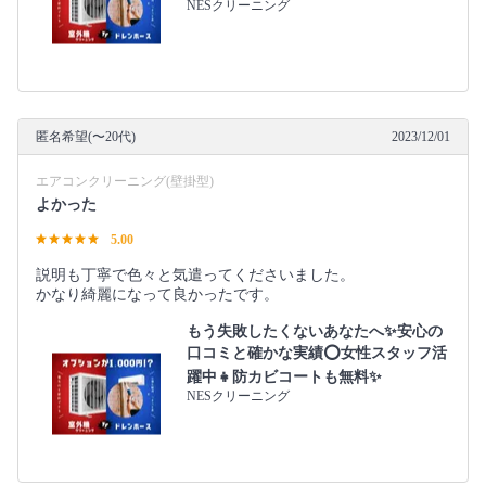
NESクリーニング
匿名希望(〜20代)
2023/12/01
エアコンクリーニング(壁掛型)
よかった
5.00
説明も丁寧で色々と気遣ってくださいました。
かなり綺麗になって良かったです。
もう失敗したくないあなたへ✨安心の
口コミと確かな実績⭕女性スタッフ活
躍中👧防カビコートも無料✨
NESクリーニング