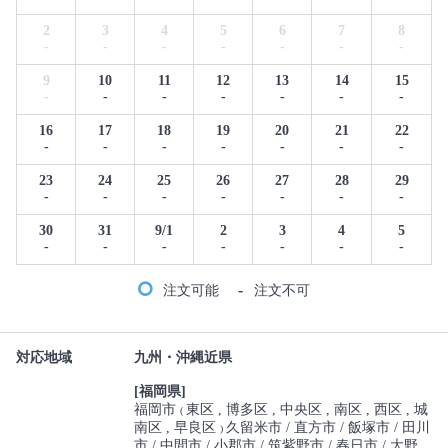
2
3
4
5
6
7
8
-
-
-
-
-
-
-
9
10
11
12
13
14
15
-
-
-
-
-
-
-
16
17
18
19
20
21
22
-
-
-
-
-
-
-
23
24
25
26
27
28
29
-
-
-
-
-
-
-
30
31
9/1
2
3
4
5
-
-
-
-
-
-
-
-
注文可能
注文不可
対応地域
九州・沖縄近県
[福岡県]
福岡市
東区
博多区
中央区
南区
西区
城
(
南区
早良区
久留米市
直方市
飯塚市
田川
)
市
中間市
小郡市
筑紫野市
春日市
大野