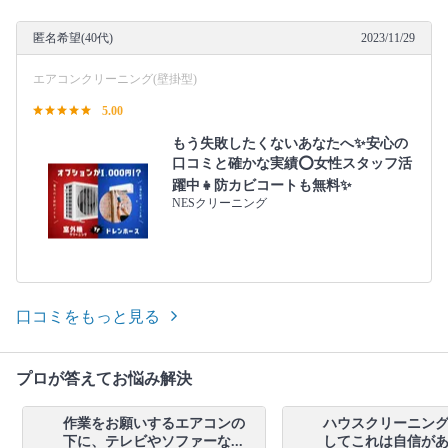
匿名希望(40代)
2023/11/29
エアコンクリーニング(壁掛型)
5.00
もう失敗したくないあなたへ✨安心の
口コミと確かな実績⭕女性スタッフ活
躍中👧防カビコートも無料✨
NESクリーニング
口コミをもっと見る
プロが答えてお悩み解決
作業をお願いするエアコンの
ハウスクリーニン
下に、テレビやソファーな...
してこれは自信がある