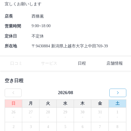
宜しくお願いします
店長
西條薫
9:00~18:00
営業時間
定休日
不定休
所在地
〒9430884 新潟県上越市大字上中田769-39
口コミ
サービス
日程
店舗情報
空き日程
2026/08
日
月
火
水
木
金
土
26
27
28
29
30
31
1
-
-
-
-
-
-
-
2
3
4
5
6
7
8