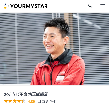
search
menu
おそうじ革命 埼玉飯能店
4.80
口コミ 7件