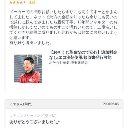
4.60
メーカーでの掃除お願いしたら余りにも高くてずーとかまん
してました。ネットで此方の金額を知ったら余りにも安いの
で試しに頼んでみましたら親切丁寧、15年間フィルターのお
掃除しかしてないのでものすごく汚れいたので、二度洗いし
てくださり綺麗に成りました此れからは頻繁にお願いしよう
と思います。
有り難う御座いました。
【おそうじ革命なので安心】追加料金
なし/エコ洗剤使用/領収書発行可能
おそうじ革命 埼玉飯能店
ミヤさん(50代)
2020/06/08
エアコンクリーニング(壁掛型)
ありがとうございました^_^