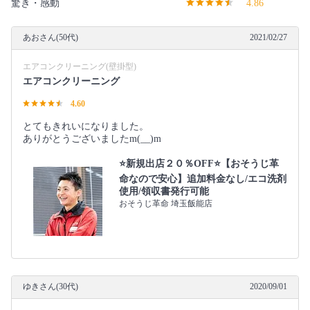
驚き・感動
4.86
あおさん(50代)
2021/02/27
エアコンクリーニング(壁掛型)
エアコンクリーニング
4.60
とてもきれいになりました。
ありがとうございましたm(__)m
⭐️新規出店２０％OFF⭐️【おそうじ革
命なので安心】追加料金なし/エコ洗剤
使用/領収書発行可能
おそうじ革命 埼玉飯能店
ゆきさん(30代)
2020/09/01