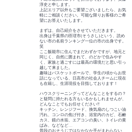
淳史と申します。
上記エリア以外もご要望ございましたら、お気
軽にご相談ください。可能な限りお客様のご希
望にお答えいたします。
まずは、自己紹介をさせていただきます。
出身は千葉県の匝瑳市(そうさし)という、読め
ない市の名前ランキング一位の市の出身です。
笑
ここ飯能市に住んでまだわずかですが、地元と
同じく、自然に囲まれて、のどかで住みやす
く、家族と過ごすには最高の環境だと思い引っ
越して来ました。
趣味はバスケットボールで、学生の頃からお世
話になっている、日高市の社会人チームに現在
も在籍し、生涯現役を目指しております！
ハウスクリーニングってどんなことをするの？
と疑問に持たれる方もいるかもしれませんが、
どんなことでもお任せください‼️
キッチン、レンジフード、換気扇のしつこい油
汚れ、コンロの焦げ付き、浴室内のカビ、石鹸
カス、鏡の水垢、エアコンの臭い、トイレの黄
ばみ、などなど…
普段のおそうじではなかなか手がまわらない