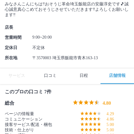
みなさんこんにちは‼️おそうじ革命埼玉飯能店の安藤淳史です🎵誠
心誠意真心こめておそうじさせていただきます‼️よろしくお願いし
ます‼️
店長
9:00~20:00
営業時間
定休日
不定休
所在地
〒3570003 埼玉県飯能市青木163-13
サービス
口コミ
日程
店舗情報
このプロの口コミ 7件
総合
4.80
ページの情報量
4.29
コミュニケーション
4.86
接客サービス/配送・梱包
5.00
技術・仕上がり
5.00