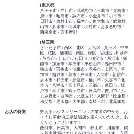
[東京都]
八王子市
立川市
武蔵野市
三鷹市
青梅市
府中市
昭島市
調布市
小金井市
小平市
日野市
東村山市
福生市
東大和市
武蔵村
山市
多摩市
稲城市
羽村市
あきる野市
西東京市
西多摩郡
[埼玉県]
さいたま市
西区
北区
大宮区
見沼区
中央
(
区
桜区
浦和区
南区
緑区
岩槻区
川越市
)
熊谷市
川口市
行田市
秩父市
所沢市
飯
能市
加須市
本庄市
東松山市
春日部市
狭山市
羽生市
鴻巣市
深谷市
上尾市
草
加市
越谷市
蕨市
戸田市
入間市
朝霞市
志木市
和光市
新座市
桶川市
久喜市
北
本市
八潮市
富士見市
三郷市
蓮田市
坂
戸市
幸手市
鶴ヶ島市
日高市
吉川市
ふ
じみ野市
白岡市
北足立郡
入間郡
比企郡
秩父郡
児玉郡
大里郡
南埼玉郡
北葛飾郡
お店の特徴
数あるハウスクリーニングの業者の中から、お
そうじ革命埼玉県飯能店を選んでいただき、あ
りがとうございます！
飯能市、日高市、入間市、狭山市、川越市、鶴
ヶ島市近郊のエリアを担当しております、安藤