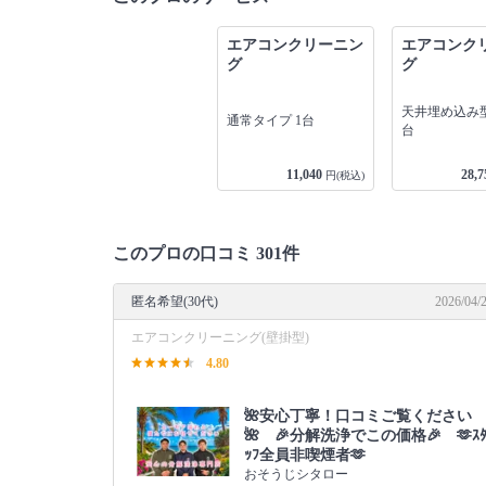
エアコンクリーニン
エアコンク
グ
グ
天井埋め込み型
通常タイプ 1台
台
11,040
28,7
円(税込)
このプロの口コミ 301件
匿名希望(30代)
2026/04/
エアコンクリーニング(壁掛型)
4.80
🌺安心丁寧！口コミご覧ください
🌺 🎉分解洗浄でこの価格🎉 🫶ｽ
ｯﾌ全員非喫煙者🫶
おそうじシタロー