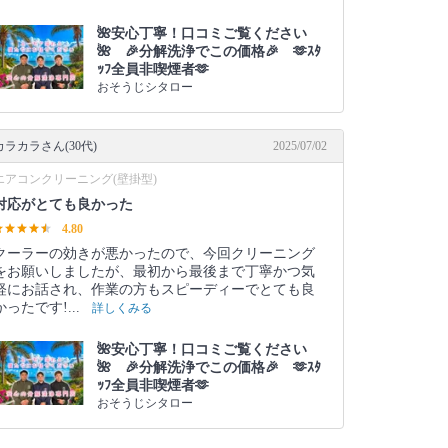
🌺安心丁寧！口コミご覧ください
🌺 🎉分解洗浄でこの価格🎉 🫶ｽﾀ
ｯﾌ全員非喫煙者🫶
おそうじシタロー
カラカラさん(30代)
2025/07/02
エアコンクリーニング(壁掛型)
対応がとても良かった
4.80
クーラーの効きが悪かったので、今回クリーニング
をお願いしましたが、最初から最後まで丁寧かつ気
軽にお話され、作業の方もスピーディーでとても良
かったです!...
詳しくみる
🌺安心丁寧！口コミご覧ください
🌺 🎉分解洗浄でこの価格🎉 🫶ｽﾀ
ｯﾌ全員非喫煙者🫶
おそうじシタロー