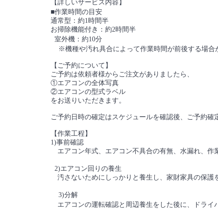
【詳しいサービス内容】
■作業時間の目安
通常型：約1時間半
お掃除機能付き：約2時間半
室外機：約10分
※機種や汚れ具合によって作業時間が前後する場
【ご予約について】
ご予約は依頼者様からご注文がありましたら、
①エアコンの全体写真
②エアコンの型式ラベル
をお送りいただきます。
ご予約日時の確定はスケジュールを確認後、ご予約確
【作業工程】
1)事前確認
エアコン年式、エアコン不具合の有無、水漏れ、作
2)エアコン回りの養生
汚さないためにしっかりと養生し、家財家具の保護
3)分解
エアコンの運転確認と周辺養生をした後に、ドライバ