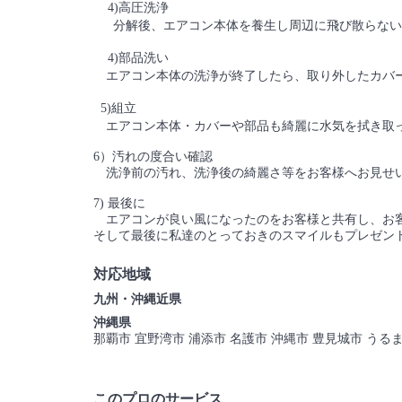
4)高圧洗浄
分解後、エアコン本体を養生し周辺に飛び散らない
4)部品洗い
エアコン本体の洗浄が終了したら、取り外したカバ
5)組立
エアコン本体・カバーや部品も綺麗に水気を拭き取っ
6）汚れの度合い確認
洗浄前の汚れ、洗浄後の綺麗さ等をお客様へお見せ
7) 最後に
エアコンが良い風になったのをお客様と共有し、お
そして最後に私達のとっておきのスマイルもプレゼント
対応地域
九州・沖縄近県
沖縄県
那覇市 宜野湾市 浦添市 名護市 沖縄市 豊見城市 うるま
このプロのサービス