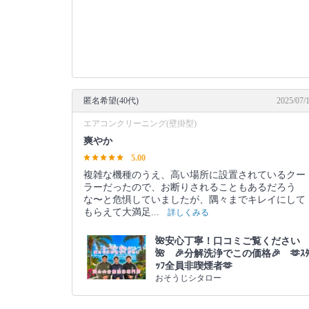
匿名希望(40代)
2025/07/
エアコンクリーニング(壁掛型)
爽やか
5.00
複雑な機種のうえ、高い場所に設置されているクー
ラーだったので、お断りされることもあるだろう
な〜と危惧していましたが、隅々までキレイにして
もらえて大満足...
詳しくみる
🌺安心丁寧！口コミご覧ください
🌺 🎉分解洗浄でこの価格🎉 🫶ｽ
ｯﾌ全員非喫煙者🫶
おそうじシタロー