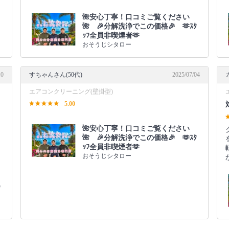
🌺安心丁寧！口コミご覧ください
🌺 🎉分解洗浄でこの価格🎉 🫶ｽﾀ
ｯﾌ全員非喫煙者🫶
おそうじシタロー
10
すちゃんさん(50代)
2025/07/04
エアコンクリーニング(壁掛型)
5.00
🌺安心丁寧！口コミご覧ください
🌺 🎉分解洗浄でこの価格🎉 🫶ｽﾀ
ｯﾌ全員非喫煙者🫶
おそうじシタロー
ﾀ