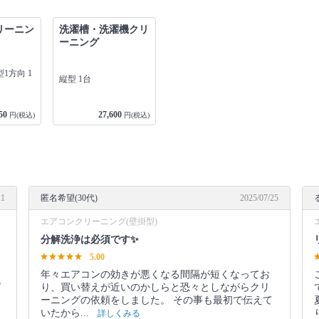
リーニン
洗濯槽・洗濯機クリ
ーニング
1方向 1
縦型 1台
50
27,600
円(税込)
円(税込)
21
匿名希望(30代)
2025/07/25
エアコンクリーニング(壁掛型)
分解洗浄は必須です✨
5.00
年々エアコンの効きが悪くなる間隔が短くなってお
ﾀ
り、買い替えが近いのかしらと恐々としながらクリ
ーニングの依頼をしました。 その事も最初で伝えて
いたから...
詳しくみる