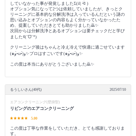
していなかった事が発覚しましたΣ(il| ᐛ )
オプション気になって2つは依頼していましたが、きっとク
リーニングに基本的な分解洗浄は入っているんだという謎の
思い込みとオプションの内容もよく分かっていなかったた
め、提案していただきとても助かりました🙇✨
次回からは分解洗浄とあるオプションは要チェックだと学び
ましたꉂ(ˊᗜˋ*)
クリーニング後はちゃんと冷え冷えで快適に過ごせています
(๑و•̀ω•́)و✨プロはすごいです(๑و•̀ω•́)و✨
この度は本当にありがとうございました🙇✨
るうしいさん(40代)
2025/07/10
エアコンクリーニング(壁掛型)
リビングのエアコンクリーニング
5.00
この度は丁寧な作業をしていただき、とても感謝しておりま
す。