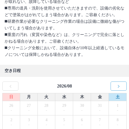
が取れない、故障している場合など
◼️専用の道具・洗剤を使用させていただきますので、設備の劣化な
どで塗装がはがれてしまう場合があります。ご容赦ください。
◼️研磨作業が必要なクリーニング作業の場合は設備に微細な傷がつ
いてしまう場合があります。
◼️重度の汚れ（変質や染色など）は、クリーニングで完全に落とし
かねる場合があります。ご容赦ください。
◼️クリーニング全般において、設備自体が10年以上経過しているモ
ノについては保障しかねる場合があります。
空き日程
2026/08
日
月
火
水
木
金
土
26
27
28
29
30
31
1
-
-
-
-
-
-
-
2
3
4
5
6
7
8
-
-
-
-
-
-
-