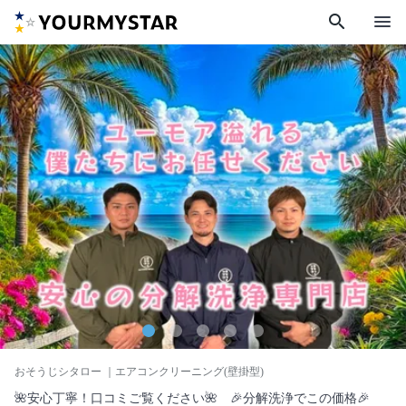
search
menu
おそうじシタロー
｜エアコンクリーニング(壁掛型)
🌺安心丁寧！口コミご覧ください🌺 🎉分解洗浄でこの価格🎉