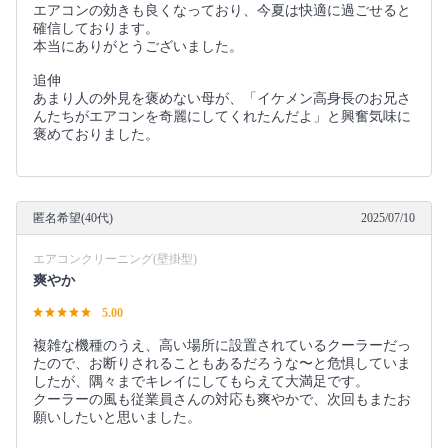
エアコンの効きも良くなっており、今夏は快適に過ごせると
確信しております。
本当にありがとうございました。
追伸
あまり人の外見を褒めない母が、「イケメン高身長のお兄さ
んたちがエアコンを奇麗にしてくれたんだよ」と興奮気味に
褒めておりました。
匿名希望(40代)
2025/07/10
エアコンクリーニング(壁掛型)
爽やか
5.00
複雑な機種のうえ、高い場所に設置されているクーラーだっ
たので、お断りされることもあるだろうな〜と危惧していま
したが、隅々までキレイにしてもらえて大満足です。
クーラーの風も従業員さんの対応も爽やかで、次回もまたお
願いしたいと思いました。