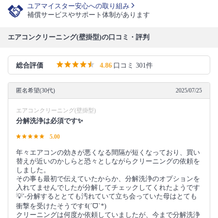
ユアマイスター安心への取り組み
補償サービスやサポート体制があります
エアコンクリーニング(壁掛型)の口コミ・評判
総合評価
4.86
口コミ 301件
匿名希望(30代)
2025/07/25
エアコンクリーニング(壁掛型)
分解洗浄は必須です✨
5.00
年々エアコンの効きが悪くなる間隔が短くなっており、買い
替えが近いのかしらと恐々としながらクリーニングの依頼を
しました。
その事も最初で伝えていたからか、分解洗浄のオプションを
入れてませんでしたが分解してチェックしてくれたようです
💡′-分解するととても汚れていて立ち会っていた母はとても
衝撃を受けたそうですꉂ(ˊᗜˋ*)
クリーニングは何度か依頼していましたが、今まで分解洗浄