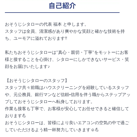
おそうじシタローの代表 福本 と申します。
スタッフは全員、清潔感があり爽やかな笑顔と確かな技術を持
ち、ユーモアに溢れております‼︎
私たちおそうじシタローは"真心・親切・丁寧"をモットーにお客
様と接することを心掛け、シタローにしかできないサービス・笑
顔をお届けいたします♪
【おそうじシタローのスタッフ】
スタッフ共々前職はハウスクリーニングを経験しているスタッフ
や、元公務員、銀行マンなど信頼•信用を伴う職からステップアッ
プしておそうじシタローへ転身しております。
作業も接客も丁寧で、お客様が安心してお任せできると確信して
おります💪
おそうじシタローは、皆様により良いエアコンの空気の中で過ご
していただけるよう精一杯努力していきます☺️💪