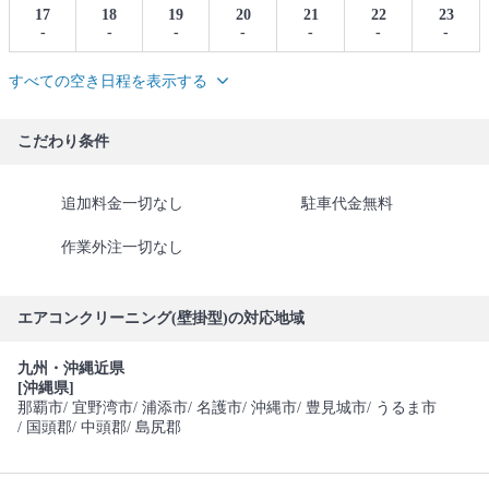
17
18
19
20
21
22
23
-
-
-
-
-
-
-
すべての空き日程を表示する
こだわり条件
追加料金一切なし
駐車代金無料
作業外注一切なし
エアコンクリーニング(壁掛型)の対応地域
九州・沖縄近県
[沖縄県]
那覇市
/ 宜野湾市
/ 浦添市
/ 名護市
/ 沖縄市
/ 豊見城市
/ うるま市
/ 国頭郡
/ 中頭郡
/ 島尻郡