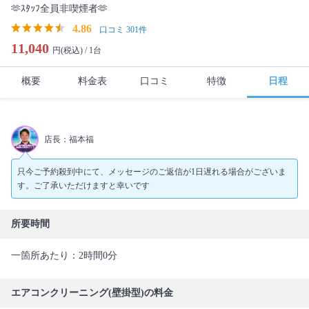
🫶ｽﾀｯﾌ全員非喫煙者🫶
4.86
口コミ 301件
11,040
円(税込) /
1台
概要
料金表
口コミ
特徴
日程
店長：福本福
只今ご予約殺到中にて、メッセージのご返信が1日遅れる場合がございま
す。ご了承いただけますと幸いです
所要時間
一箇所あたり：2時間0分
エアコンクリーニング(壁掛型)の料金