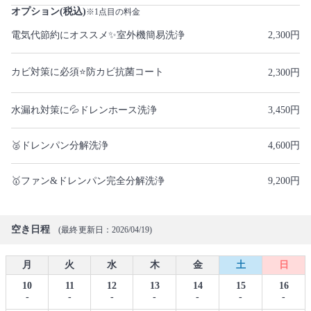
オプション(税込)
※1点目の料金
電気代節約にオススメ✨室外機簡易洗浄
2,300円
カビ対策に必須⭐️防カビ抗菌コート
2,300円
水漏れ対策に💦ドレンホース洗浄
3,450円
🥈ドレンパン分解洗浄
4,600円
🥇ファン&ドレンパン完全分解洗浄
9,200円
空き日程
(最終更新日：2026/04/19)
月
火
水
木
金
土
日
10
11
12
13
14
15
16
-
-
-
-
-
-
-