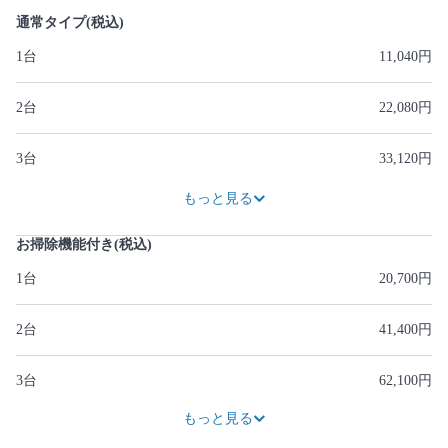
通常タイプ(税込)
1台
11,040円
2台
22,080円
3台
33,120円
44,160円
55,200円
66,240円
77,280円
もっと見る
お掃除機能付き(税込)
1台
20,700円
2台
41,400円
3台
62,100円
82,800円
103,500円
もっと見る