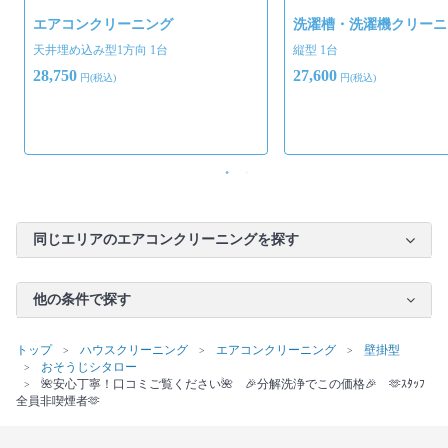
エアコンクリーニング
洗濯槽・洗濯機クリーニ
天井埋め込み型1方向 1台
縦型 1台
28,750
27,600
円(税込)
円(税込)
同じエリアのエアコンクリーニングを探す
他の条件で探す
トップ
ハウスクリーニング
エアコンクリーニング
壁掛型
おそうじシタロー
🌺安心丁寧！口コミご覧ください🌺 🎉分解洗浄でこの価格🎉 🫶ｽﾀｯﾌ
全員非喫煙者🫶