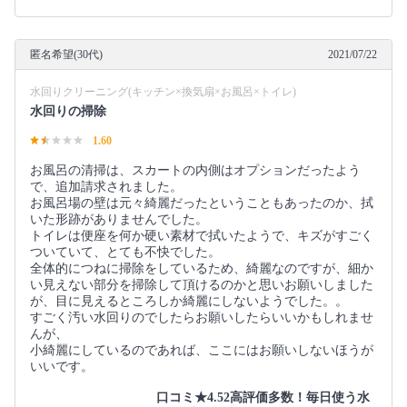
匿名希望(30代)
2021/07/22
水回りクリーニング(キッチン×換気扇×お風呂×トイレ)
水回りの掃除
1.60
お風呂の清掃は、スカートの内側はオプションだったよう
で、追加請求されました。
お風呂場の壁は元々綺麗だったということもあったのか、拭
いた形跡がありませんでした。
トイレは便座を何か硬い素材で拭いたようで、キズがすごく
ついていて、とても不快でした。
全体的につねに掃除をしているため、綺麗なのですが、細か
い見えない部分を掃除して頂けるのかと思いお願いしました
が、目に見えるところしか綺麗にしないようでした。。
すごく汚い水回りのでしたらお願いしたらいいかもしれませ
んが、
小綺麗にしているのであれば、ここにはお願いしないほうが
いいです。
口コミ★4.52高評価多数！毎日使う水