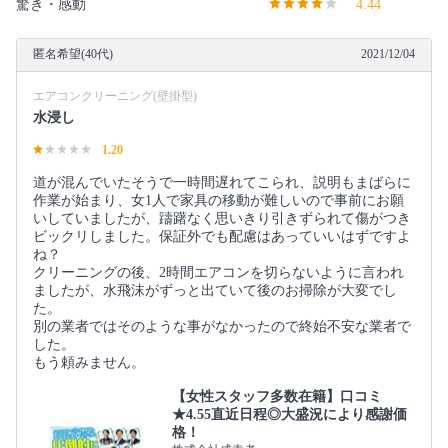
驚き・感動
4.44
匿名希望(40代)
2021/12/04
エアコンクリーニング(壁掛型)
水浸し
1.20
道が混んでいたそうで一時間遅れてこられ、説明もまばらに
作業が始まり、女1人で家具の移動が難しいので事前にお願
いしていましたが、躊躇なく思いきり引きずられて傷がつき
ビックリしました。保証外でも配慮はあっていいはずですよ
ね？
クリーニングの後、2時間エアコンを切らないように言われ
ましたが、水飛沫がずっと出ていて後のお掃除が大変でし
た。
別の業者ではそのような事がなかったので終始不安な業者で
した。
もう頼みません。
【女性スタッフ多数在籍】口コミ
★4.55直近日程◎大盛況により感謝価
格！