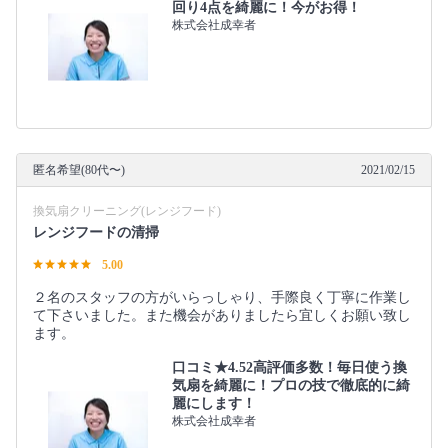
回り4点を綺麗に！今がお得！
株式会社成幸者
匿名希望(80代〜)
2021/02/15
換気扇クリーニング(レンジフード)
レンジフードの清掃
5.00
２名のスタッフの方がいらっしゃり、手際良く丁寧に作業し
て下さいました。また機会がありましたら宜しくお願い致し
ます。
口コミ★4.52高評価多数！毎日使う換
気扇を綺麗に！プロの技で徹底的に綺
麗にします！
株式会社成幸者