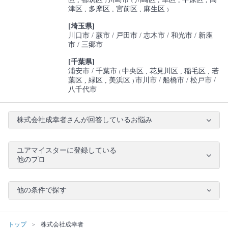
)
(
津区
多摩区
宮前区
麻生区
)
[埼玉県]
川口市
蕨市
戸田市
志木市
和光市
新座
市
三郷市
[千葉県]
浦安市
千葉市
中央区
花見川区
稲毛区
若
(
葉区
緑区
美浜区
市川市
船橋市
松戸市
)
八千代市
株式会社成幸者さんが回答しているお悩み
ユアマイスターに登録している
他のプロ
他の条件で探す
トップ
株式会社成幸者