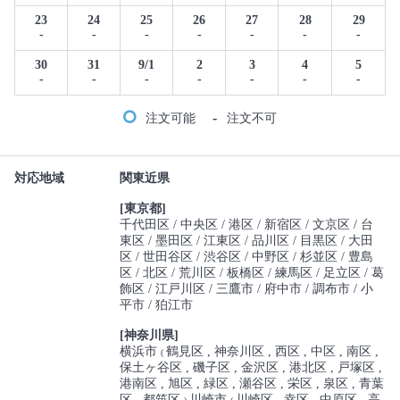
23
24
25
26
27
28
29
-
-
-
-
-
-
-
30
31
9/1
2
3
4
5
-
-
-
-
-
-
-
-
注文可能
注文不可
対応地域
関東近県
[東京都]
千代田区
中央区
港区
新宿区
文京区
台
東区
墨田区
江東区
品川区
目黒区
大田
区
世田谷区
渋谷区
中野区
杉並区
豊島
区
北区
荒川区
板橋区
練馬区
足立区
葛
飾区
江戸川区
三鷹市
府中市
調布市
小
平市
狛江市
[神奈川県]
横浜市
鶴見区
神奈川区
西区
中区
南区
(
保土ヶ谷区
磯子区
金沢区
港北区
戸塚区
港南区
旭区
緑区
瀬谷区
栄区
泉区
青葉
区
都筑区
川崎市
川崎区
幸区
中原区
高