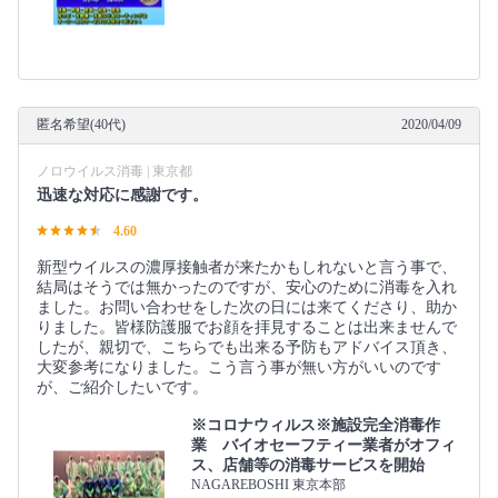
匿名希望(40代)
2020/04/09
ノロウイルス消毒 | 東京都
迅速な対応に感謝です。
4.60
新型ウイルスの濃厚接触者が来たかもしれないと言う事で、
結局はそうでは無かったのですが、安心のために消毒を入れ
ました。お問い合わせをした次の日には来てくださり、助か
りました。皆様防護服でお顔を拝見することは出来ませんで
したが、親切で、こちらでも出来る予防もアドバイス頂き、
大変参考になりました。こう言う事が無い方がいいのです
が、ご紹介したいです。
※コロナウィルス※施設完全消毒作
業 バイオセーフティー業者がオフィ
ス、店舗等の消毒サービスを開始
NAGAREBOSHI 東京本部