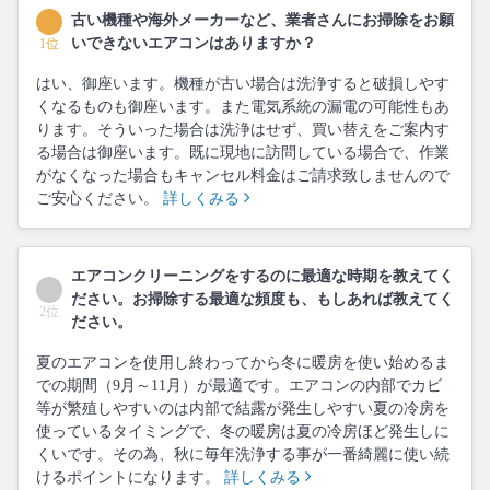
古い機種や海外メーカーなど、業者さんにお掃除をお願
いできないエアコンはありますか？
1位
はい、御座います。機種が古い場合は洗浄すると破損しやす
くなるものも御座います。また電気系統の漏電の可能性もあ
ります。そういった場合は洗浄はせず、買い替えをご案内す
る場合は御座います。既に現地に訪問している場合で、作業
がなくなった場合もキャンセル料金はご請求致しませんので
ご安心ください。
詳しくみる
エアコンクリーニングをするのに最適な時期を教えてく
ださい。お掃除する最適な頻度も、もしあれば教えてく
2位
ださい。
夏のエアコンを使用し終わってから冬に暖房を使い始めるま
での期間（9月～11月）が最適です。エアコンの内部でカビ
等が繁殖しやすいのは内部で結露が発生しやすい夏の冷房を
使っているタイミングで、冬の暖房は夏の冷房ほど発生しに
くいです。その為、秋に毎年洗浄する事が一番綺麗に使い続
けるポイントになります。
詳しくみる