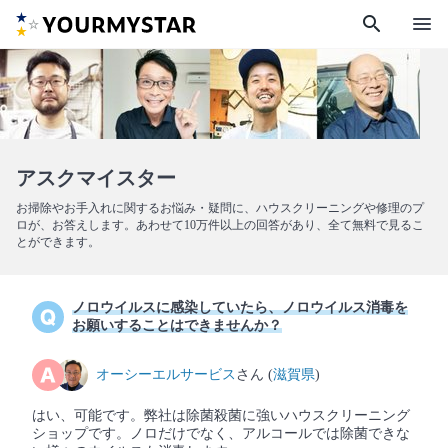
search
menu
アスクマイスター
お掃除やお手入れに関するお悩み・疑問に、ハウスクリーニングや修理のプ
ロが、お答えします。あわせて10万件以上の回答があり、全て無料で見るこ
とができます。
ノロウイルスに感染していたら、ノロウイルス消毒を
お願いすることはできませんか？
オーシーエルサービス
さん (
滋賀県
)
はい、可能です。弊社は除菌殺菌に強いハウスクリーニング
ショップです。ノロだけでなく、アルコールでは除菌できな