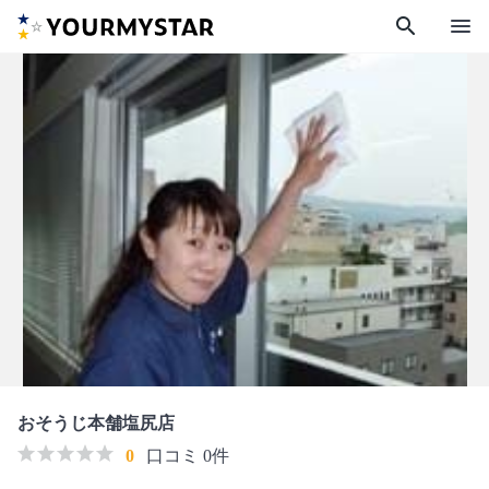
search
menu
おそうじ本舗塩尻店
0
口コミ 0件