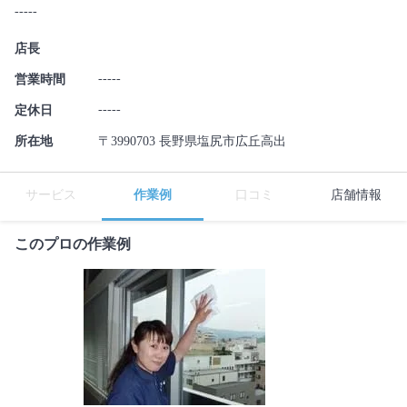
-----
店長
-----
営業時間
-----
定休日
所在地
〒3990703 長野県塩尻市広丘高出
サービス
作業例
口コミ
店舗情報
このプロの作業例