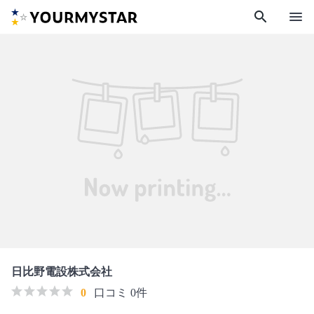
search
menu
日比野電設株式会社
0
口コミ 0件