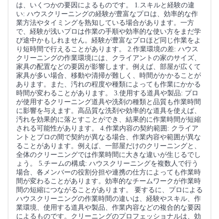
は、いくつかの要因によるものです。 1.スキルと経験の違
い: ハウスクリーニングの経験が豊富なプロは、効率的な作
業方法やタイミングを熟知している場合があります。一方
で、経験が浅いプロは作業の手順や効率的な使い方をまだ学
び途中かもしれません。経験が豊富なプロほど同じ作業をよ
り短時間で行えることがあります。 2.作業環境の差: ハウス
クリーニングの作業環境には、クライアントの家のサイズ、
家具の配置などの要因が影響します。例えば、部屋が広くて
家具が多い場合、移動や清掃が難しく、時間がかかることが
あります。また、汚れの程度や種類によっても作業にかかる
時間が変わることがあります。 3.使用する道具や製品: プロ
が使用するクリーニング道具や洗剤の種類と品質も作業時間
に影響を与えます。高品質な洗剤や効率的な道具を使えば、
汚れを効果的に落とすことができ、結果的に作業時間が短縮
される可能性があります。 4.作業内容の契約範囲: クライア
ントとプロの間で契約が異なる場合、作業内容や範囲が異な
ることがあります。例えば、一部屋だけのクリーニングと、
全体のクリーニングでは作業時間に大きな違いが生じるでし
ょう。 5.チームの構成: ハウスクリーニングを複数人で行う
場合、各メンバーの役割分担や連携の仕方によっても作業時
間が変わることがあります。効率的なチームワークが作業時
間の短縮につながることがあります。 要するに、プロによる
ハウスクリーニングの作業時間の違いは、経験やスキル、作
業環境、使用する道具や製品、作業内容などの複合的な要因
によるものです。クリーニングのプロフェッショナルは、効