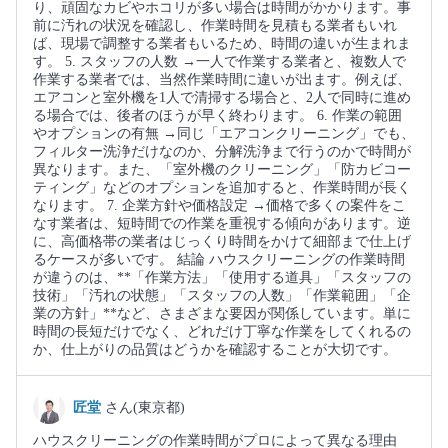
り、頑固なカビやホコリが多い場合は時間がかかります。事
前に汚れの状況を確認し、作業時間を見積もる業者もいれ
ば、現場で調整する業者もいるため、時間の違いが生まれま
す。 5. スタッフの人数 →一人で作業する業者と、複数人で
作業する業者では、当然作業時間に違いが出ます。例えば、
エアコンと室外機を1人で清掃する場合と、2人で同時に進め
る場合では、後者のほうが早く終わります。 6. 作業の範囲
やオプションの有無 →同じ「エアコンクリーニング」でも、
フィルター洗浄だけなのか、分解洗浄まで行うのかで時間が
異なります。また、「室外機のクリーニング」「防カビコー
ティング」などのオプションを追加すると、作業時間が長く
なります。 7. 企業方針や価格設定 →価格で多くの案件をこ
なす業者は、短時間での作業を重視する傾向があります。逆
に、高価格帯の業者はじっくり時間をかけて細部まで仕上げ
るケースが多いです。 結論 ハウスクリーニングの作業時間
が違うのは、**「作業方法」「使用する道具」「スタッフの
技術」「汚れの状態」「スタッフの人数」「作業範囲」「企
業の方針」**など、さまざまな要因が関係しています。単に
時間の長短だけでなく、どれだけ丁寧な作業をしてくれるの
か、仕上がりの品質はどうかを確認することが大切です。
匠堂
さん(東京都)
ハウスクリーニングの作業時間がプロによって異なる理由