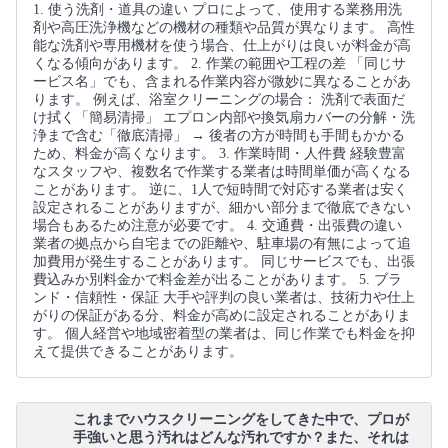
1. 使う洗剤・道具の違い プロによって、使用する業務用洗
剤や高圧洗浄機などの機材の種類や品質が異なります。 高性
能な洗剤や専用機材を使う場合、仕上がりは良いが料金が高
くなる傾向があります。 2. 作業の範囲や工程の差 「同じサ
ービス名」でも、含まれる作業内容が微妙に異なることがあ
ります。 例えば、浴室クリーニングの場合： 洗剤で表面だ
け拭く「簡易清掃」 エプロン内部や換気扇カバーの分解・洗
浄まで含む「徹底清掃」 → 後者の方が時間も手間もかかる
ため、料金が高くなります。 3. 作業時間・人件費 経験豊富
なスタッフや、複数名で作業する業者は時間単価が高くなる
ことがあります。 逆に、1人で短時間で対応する業者は安く
設定されることがありますが、細かい部分まで徹底できない
場合もあるため注意が必要です。 4. 交通費・出張費の違い
業者の拠点から自宅までの距離や、駐車場の有無によって追
加費用が発生することがあります。 同じサービスでも、出張
費込みか別料金かで料金差が出ることがあります。 5. ブラ
ンド・信頼性・保証 大手や評判の良い業者は、技術力や仕上
がりの保証がある分、料金が高めに設定されることがありま
す。 個人経営や地域密着型の業者は、同じ作業でも料金を抑
えて提供できることがあります。
これまでハウスクリーニングをしてきた中で、プロが
手強いと思う汚れはどんな汚れですか？また、それは