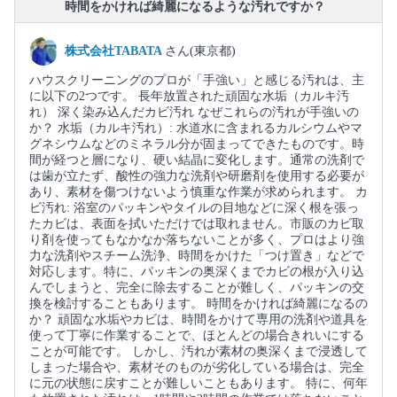
時間をかければ綺麗になるような汚れですか？
株式会社TABATA
さん(東京都)
ハウスクリーニングのプロが「手強い」と感じる汚れは、主
に以下の2つです。 長年放置された頑固な水垢（カルキ汚
れ） 深く染み込んだカビ汚れ なぜこれらの汚れが手強いの
か？ 水垢（カルキ汚れ）: 水道水に含まれるカルシウムやマ
グネシウムなどのミネラル分が固まってできたものです。時
間が経つと層になり、硬い結晶に変化します。通常の洗剤で
は歯が立たず、酸性の強力な洗剤や研磨剤を使用する必要が
あり、素材を傷つけないよう慎重な作業が求められます。 カ
ビ汚れ: 浴室のパッキンやタイルの目地などに深く根を張っ
たカビは、表面を拭いただけでは取れません。市販のカビ取
り剤を使ってもなかなか落ちないことが多く、プロはより強
力な洗剤やスチーム洗浄、時間をかけた「つけ置き」などで
対応します。特に、パッキンの奥深くまでカビの根が入り込
んでしまうと、完全に除去することが難しく、パッキンの交
換を検討することもあります。 時間をかければ綺麗になるの
か？ 頑固な水垢やカビは、時間をかけて専用の洗剤や道具を
使って丁寧に作業することで、ほとんどの場合きれいにする
ことが可能です。 しかし、汚れが素材の奥深くまで浸透して
しまった場合や、素材そのものが劣化している場合は、完全
に元の状態に戻すことが難しいこともあります。 特に、何年