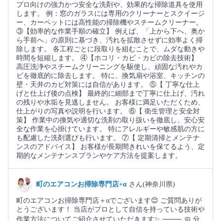
プロ向けの強力かつ安全な洗剤や、効果的な掃除道具を使用
します。 例：窓のガラスには専用のクリーナーとスクイージ
ー、カーペットには高性能の掃除機やスチームクリーナー。
③【効率的な作業手順の確立】 例えば、「上から下へ、奥か
ら手前へ」の原則に基づき、汚れを拡散させずに効率よく掃
除します。 各工程ごとに段取りを組むことで、ムダな動きや
時間を短縮します。 ④【ホコリ・カビ・カビの除去技術】
高圧洗浄やスチームクリーニングを駆使し、頑固な汚れやカ
ビを徹底的に除去します。 特に、換気扇や浴室、キッチンの
壁・天井のカビ対策には自信があります。 ⑤【 丁寧な仕上
げと仕上げ後の点検】 最終的に細部まで丁寧に仕上げ、汚れ
の残りや水垢を見逃しません。 お客様に満足いただくため、
仕上がりの写真や説明を行います。 ⑥【 衛生管理と安全対
策】 作業中の換気や適切な洗剤の取り扱いを徹底し、安心安
全な作業を心掛けています。 特にアレルギーや敏感肌の方に
も配慮した洗剤選びも行います。 ⑦【 定期清掃とメンテナ
ンスのアドバイス】 お客様が長期間きれいを保てるよう、定
期的なメンテナンスプランやケア方法を提案します。
町のエアコンお掃除専門店+α
さん(神奈川県)
町のエアコンお掃除専門店＋αでございます😊 ご質問ありが
とうございます！ 当店がプロとして自信を持っている技術や
作業方法についてご紹介させていただきます✨ ⸻ 🧼 分