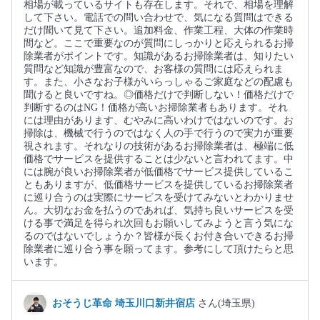
相場が載っているサイトも存在します。それで、相場を理解
して下さい。電話での問い合わせで、気になる質問はできる
だけ聞いて見て下さい。追加料金、作業工程、大体の作業時
間など。ここで重要なのが質問にしっかりと応えられるお掃
除業者がポイントです。知識があるお掃除業者は、知りたい
質問など知識が豊富なので、お客様の質問には応えられま
す。また、小さなお子様がいらっしゃるご家庭などの配慮も
聞けると良いですね。◎価格だけで判断しない！価格だけで
判断するのはNG！価格が高いお掃除業者もあります。それ
には理由があります、むやみに高いわけではないのです。お
掃除は、機械で行うのではなく人の手で行うので実力が重要
視されます。それなりの技術があるお掃除業者は、極端に低
価格でサービスを提供することは少ないと言われてます。中
には腕が良いお掃除業者が低価格でサービス提供しているこ
ともありますが、低価格サービスを提供しているお掃除業者
に巡り合うのは実際にサービスを受けてみないとわかりませ
ん。大切なお金を払うのであれば、気持ち良いサービスを受
ける事で満足を得られ次回もお願いしてみようと言う気にな
るのではないでしょうか？皆様が長くお付き合いできるお掃
除業者に巡り合う事を願ってます。参考にして頂けたらと思
います。
おそうじ革命 埼玉川口新井宿店
さん(埼玉県)