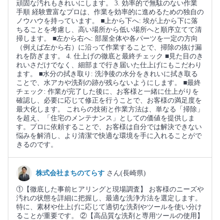
頑固な汚れもきれいにします。 3. 効率的で無駄のない作業
手順 経験豊富なプロは、作業を効率的に進めるための独自の
ノウハウを持っています。 ■上から下へ: 埃が上から下に落
ちることを考慮し、高い場所から低い場所へと順序立てて清
掃します。 ■左から右へ: 部屋全体や各パーツを一定の方向
（例えば左から右）に沿って作業することで、掃除の抜け漏
れを防ぎます。 4. 仕上げの徹底と最終チェック ■見た目のき
れいさだけでなく、細部まで行き届いた仕上げにもこだわり
ます。 ■水分の拭き取り: 洗浄後の水分をきれいに拭き取る
ことで、水アカや洗剤の跡が残らないようにします。 ■最終
チェック: 作業が完了した後に、お客様と一緒に仕上がりを
確認し、必要に応じて修正を行うことで、お客様の満足度を
最大化します。 これらの技術と作業方法は、単なる「掃除」
を超え、「住宅のメンテナンス」としての価値を提供しま
す。プロに依頼することで、お客様は自分では解決できない
悩みを解消し、より清潔で快適な環境を手に入れることがで
きるのです。
株式会社まちのてらす
さん(長崎県)
①【徹底した事前ヒアリングと現場調査】 お客様のニーズや
汚れの状態を詳細に把握し、最適な洗浄方法を選定します。
特に、素材や仕上げに応じて適切な洗剤やツールを使い分け
ることが重要です。 ②【高品質な洗剤と専用ツールの使用】