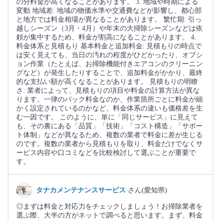
の分料金が高くなることがあります。 3. 地域や時期による
変動 地域差: 地域の物価水準や交通費などが影響し、都心部
と地方では料金相場が異なることがあります。 繁忙期: 引っ
越しシーズン（3月・4月）や年末の大掃除シーズンなどは依
頼が集中するため、料金が割高になることがあります。 4.
料金体系と見積もり 基本料金と追加料金: 見積もりの時点で
は安く見えても、当日の汚れの程度がひどかったり、オプシ
ョン作業（たとえば、お掃除機能付きエアコンのクリーニン
グなど）が発生したりすることで、追加料金がかかり、最終
的な支払い額が高くなることがあります。 見積もりの明瞭
さ: 業者によって、見積もりの項目や料金の計算方法が異な
ります。一律のパック料金なのか、作業箇所ごとに料金が細
かく設定されているのかなど、料金体系の違いも価格差を生
む一因です。 このように、単に「同じサービス」に見えて
も、その裏にある「品質」「技術」「コスト構造」「サポー
ト体制」などが異なるため、複数の業者で料金に差が生じる
のです。複数の業者から見積もりを取り、料金だけでなくサ
ービス内容や口コミなどを比較検討して選ぶことが重要で
す。
タナカメンテナンスサービス
さん(愛知県)
◎まずは料金と対応力をチェックしましょう！お掃除業者を
選ぶ際、大半の方がネットで調べると思います。まず、料金