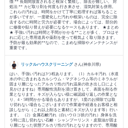
徴:** 長期間放置されると根深く繁殖し、除去が難しい。 対
処法:** カビ取り剤を何度も行き来させ、湿気対策も併用。
これらの汚れは、時間をかけて丁寧に処理すれば落ちること
が多いですが、一度硬化した汚れや根深いものは、完全に除
去するのに時間と労力が必要です。場合によっては、部分的
に修復や貼り替えが必要になるケースもあります。 ★まとめ
★ 手強い汚れは時間と手間がかかる**ことが多く、プロはそ
れに応じた専用道具や薬剤を使って根気よく取り除きます。
予防が最も効果的**なので、こまめな掃除やメンテナンスが
重要です。
リックルハウスクリーニング
さん(神奈川県)
はい、手強い汚れは3つ程あります。 （1）カルキ汚れ（水道
水の中に含まれるカルシウム・マグネシウム等のミネラルが
固まり層になったアルカリ性の汚れ温泉の吹き出し口によく
見かけますね）専用酸性洗剤を浸け置きして、表面を削る作
業となります。キズが入らない様に確認繰り返しの作業とな
り、4・5時間かかる場合もありますが、1度のお掃除では取
り切れない場合もございますので作業途中経過をお客様と相
談しながら（これ以上削ると素材にキズが入ります等）行い
ます。 （2）金属石鹸汚れ（白いウロコ状の汚れ）身体を洗
う時に流し切れない石鹸・シャンプーリンス・皮脂油が固ま
り層になった状態アルカリ性の汚れとなりますので、専用酸