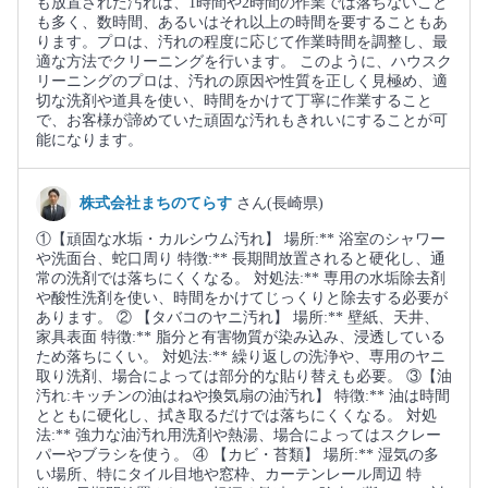
も放置された汚れは、1時間や2時間の作業では落ちないこと
も多く、数時間、あるいはそれ以上の時間を要することもあ
ります。プロは、汚れの程度に応じて作業時間を調整し、最
適な方法でクリーニングを行います。 このように、ハウスク
リーニングのプロは、汚れの原因や性質を正しく見極め、適
切な洗剤や道具を使い、時間をかけて丁寧に作業すること
で、お客様が諦めていた頑固な汚れもきれいにすることが可
能になります。
株式会社まちのてらす
さん(長崎県)
①【頑固な水垢・カルシウム汚れ】 場所:** 浴室のシャワー
や洗面台、蛇口周り 特徴:** 長期間放置されると硬化し、通
常の洗剤では落ちにくくなる。 対処法:** 専用の水垢除去剤
や酸性洗剤を使い、時間をかけてじっくりと除去する必要が
あります。 ② 【タバコのヤニ汚れ】 場所:** 壁紙、天井、
家具表面 特徴:** 脂分と有害物質が染み込み、浸透している
ため落ちにくい。 対処法:** 繰り返しの洗浄や、専用のヤニ
取り洗剤、場合によっては部分的な貼り替えも必要。 ③【油
汚れ:キッチンの油はねや換気扇の油汚れ】 特徴:** 油は時間
とともに硬化し、拭き取るだけでは落ちにくくなる。 対処
法:** 強力な油汚れ用洗剤や熱湯、場合によってはスクレー
パーやブラシを使う。 ④ 【カビ・苔類】 場所:** 湿気の多
い場所、特にタイル目地や窓枠、カーテンレール周辺 特