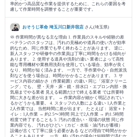
率的かつ高品質な作業を提供するために、これらの要因を考
慮して作業時間を調整することが重要です。
おそうじ革命 埼玉川口新井宿店
さん(埼玉県)
🧼 作業時間が異なる主な理由 1. 作業員のスキルや経験の差
ベテランのスタッフは、汚れの見極めや道具の使い方が効率
的なため、同じ作業でも早く終わることがあります。 逆に、
新人スタッフや研修中の作業員は丁寧に時間をかける傾向が
あります。 2. 使用する道具や洗剤の違い 業者によって高性
能な専用機材や業務用洗剤を使用している場合、効率が良く
なり、時間が短く済みます。 一方で、手作業中心・自然派洗
剤などを使う場合は、時間がかかることがあります。 3. サ
ービス内容の細かさ（作業範囲）の違い 同じ「浴室クリーニ
ング」でも、 壁・天井・床・鏡・排水口・エプロン内部・換
気扇までやる業者 見える範囲だけで終える業者 では所要時
間に大きな差が出ます。 → 作業内容が細かく明記されてい
るかどうかも重要。 4. スタッフの人数による違い 1人作業と
2人作業では、当然時間に差が出ます。 たとえば： 浴室＋ト
イレ：1人作業 → 約2.5〜3時間 同上で2人作業 → 約1.5時間
程度で終了することも 5. 汚れの度合い・現場の状態 同じ作
業内容でも、 汚れがひどい（カビ・水垢・油汚れが蓄積）
設備が古くて丁寧に扱う必要がある などの理由で時間がかか
ることもあります。 一方、軽い汚れの場合は短時間で済むケ