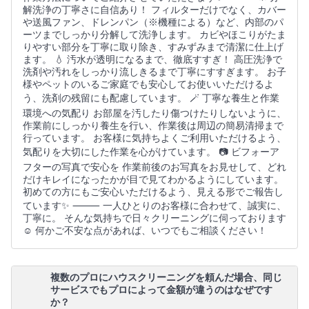
解洗浄の丁寧さに自信あり！ フィルターだけでなく、カバー
や送風ファン、ドレンパン（※機種による）など、内部のパ
ーツまでしっかり分解して洗浄します。 カビやほこりがたま
りやすい部分を丁寧に取り除き、すみずみまで清潔に仕上げ
ます。 💧 汚水が透明になるまで、徹底すすぎ！ 高圧洗浄で
洗剤や汚れをしっかり流しきるまで丁寧にすすぎます。 お子
様やペットのいるご家庭でも安心してお使いいただけるよ
う、洗剤の残留にも配慮しています。 🪄 丁寧な養生と作業
環境への気配り お部屋を汚したり傷つけたりしないように、
作業前にしっかり養生を行い、作業後は周辺の簡易清掃まで
行っています。 お客様に気持ちよくご利用いただけるよう、
気配りを大切にした作業を心がけています。 📷 ビフォーア
フターの写真で安心を 作業前後のお写真をお見せして、どれ
だけキレイになったかが目で見てわかるようにしています。
初めての方にもご安心いただけるよう、見える形でご報告し
ています✨ ⸻ 一人ひとりのお客様に合わせて、誠実に、
丁寧に。 そんな気持ちで日々クリーニングに伺っております
☺️ 何かご不安な点があれば、いつでもご相談ください！
複数のプロにハウスクリーニングを頼んだ場合、同じ
サービスでもプロによって金額が違うのはなぜです
か？