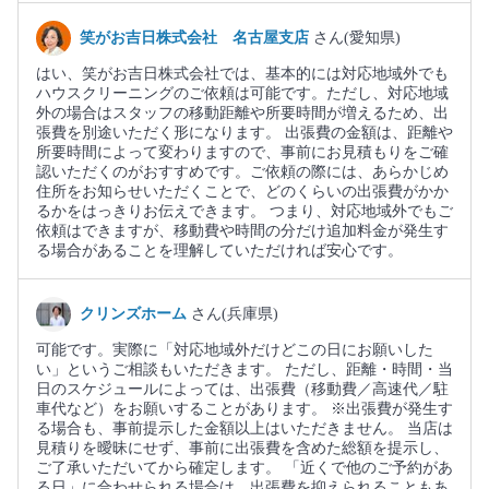
笑がお吉日株式会社 名古屋支店
さん(愛知県)
はい、笑がお吉日株式会社では、基本的には対応地域外でも
ハウスクリーニングのご依頼は可能です。ただし、対応地域
外の場合はスタッフの移動距離や所要時間が増えるため、出
張費を別途いただく形になります。 出張費の金額は、距離や
所要時間によって変わりますので、事前にお見積もりをご確
認いただくのがおすすめです。ご依頼の際には、あらかじめ
住所をお知らせいただくことで、どのくらいの出張費がかか
るかをはっきりお伝えできます。 つまり、対応地域外でもご
依頼はできますが、移動費や時間の分だけ追加料金が発生す
る場合があることを理解していただければ安心です。
クリンズホーム
さん(兵庫県)
可能です。実際に「対応地域外だけどこの日にお願いした
い」というご相談もいただきます。 ただし、距離・時間・当
日のスケジュールによっては、出張費（移動費／高速代／駐
車代など）をお願いすることがあります。 ※出張費が発生す
る場合も、事前提示した金額以上はいただきません。 当店は
見積りを曖昧にせず、事前に出張費を含めた総額を提示し、
ご了承いただいてから確定します。 「近くで他のご予約があ
る日」に合わせられる場合は、出張費を抑えられることもあ