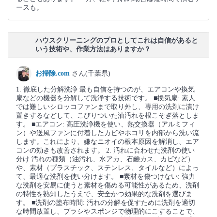
ースも。
ハウスクリーニングのプロとしてこれは自信があると
いう技術や、作業方法はありますか？
お掃除.com
さん(千葉県)
1. 徹底した分解洗浄 最も自信を持つのが、エアコンや換気
扇などの機器を分解して洗浄する技術です。 ■換気扇: 素人
では難しいシロッコファンまで取り外し、専用の洗剤に漬け
置きするなどして、こびりついた油汚れを根こそぎ落としま
す。 ■エアコン: 高圧洗浄機を使い、熱交換器（アルミフィ
ン）や送風ファンに付着したカビやホコリを内部から洗い流
します。これにより、嫌なニオイの根本原因を解消し、エア
コンの効きも改善されます。 2. 汚れに合わせた洗剤の使い
分け 汚れの種類（油汚れ、水アカ、石鹸カス、カビなど）
や、素材（プラスチック、ステンレス、タイルなど）によっ
て、最適な洗剤を使い分けます。 ■素材を傷つけない: 強力
な洗剤を安易に使うと素材を傷める可能性があるため、洗剤
の特性を熟知したうえで、安全かつ効果的な洗剤を選びま
す。 ■洗剤の塗布時間: 汚れの分解を促すために洗剤を適切
な時間放置し、ブラシやスポンジで物理的にこすることで、