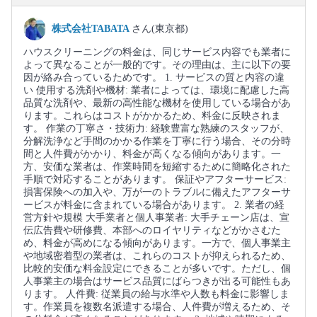
株式会社TABATA
さん(東京都)
ハウスクリーニングの料金は、同じサービス内容でも業者に
よって異なることが一般的です。その理由は、主に以下の要
因が絡み合っているためです。 1. サービスの質と内容の違
い 使用する洗剤や機材: 業者によっては、環境に配慮した高
品質な洗剤や、最新の高性能な機材を使用している場合があ
ります。これらはコストがかかるため、料金に反映されま
す。 作業の丁寧さ・技術力: 経験豊富な熟練のスタッフが、
分解洗浄など手間のかかる作業を丁寧に行う場合、その分時
間と人件費がかかり、料金が高くなる傾向があります。一
方、安価な業者は、作業時間を短縮するために簡略化された
手順で対応することがあります。 保証やアフターサービス:
損害保険への加入や、万が一のトラブルに備えたアフターサ
ービスが料金に含まれている場合があります。 2. 業者の経
営方針や規模 大手業者と個人事業者: 大手チェーン店は、宣
伝広告費や研修費、本部へのロイヤリティなどがかさむた
め、料金が高めになる傾向があります。一方で、個人事業主
や地域密着型の業者は、これらのコストが抑えられるため、
比較的安価な料金設定にできることが多いです。ただし、個
人事業主の場合はサービス品質にばらつきが出る可能性もあ
ります。 人件費: 従業員の給与水準や人数も料金に影響しま
す。作業員を複数名派遣する場合、人件費が増えるため、そ