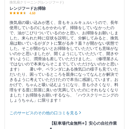
換気扇クリーニング(レンジフード)
レンジフードお掃除
4.60
換気扇の吸い込みが悪く、音もキュルキュルいうので、長年
使用しているのにもかかわらず、掃除をしていなかったの
で、油がこびりついているのかと思い、お掃除をお願いしま
した。来られた時に症状を説明して、分解してみると、換気
扇は動いているがダクトに繋がる弁？蓋？が開かない状態で
した。そこが開かないとお掃除をしていただいても意味がな
いのかと思いましたが、開くようにしていただいて、開きや
すいように、潤滑油も差していただけました。（修理屋さん
ではないので本来ならそこまでしていただけないのかと思い
ます） 暑い中、ベランダにある換気口の様子も見ていた
だいたり、困っているところを親身になってなんとか解決で
きるように考えていただけたので本当に感謝しています。お
かげで、ちゃんと吸い込むようになり、音も小さくなり、料
理をする度に部屋に臭いが充満していたのにそれもなくなり
ました！お掃除をお願いするなら、「ハウスクリーニングの
しょうちゃん」に限ります！
このサービスのその他の口コミを見る
【駐車場代金無料⭐️】安心の自社作業