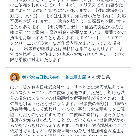
のご依頼をお願いしておりますが、 エリア外でも 内容や距
離によっては対応可能 な場合があります。 【対応地域外の
対応について】 ・まずは住所をお知らせいただければ、対応
可否をお調べします。 ・遠方の場合は、出張費をお願いする
ことがあります。 【出張費の目安】 ・当店の拠点からの距
離に応じてご案内 ・高速料金が必要なエリアは、実費でのご
負担をお願いすることがあります 【ポイント】 ・「エアコ
ンクリーニング◯台」など作業内容がまとまっている場合
は、 出張費が軽減または無料になることもあります。 ま
ずはお気軽に、お住まいの地域をお知らせください。 できる
限り柔軟に対応いたします！
笑がお吉日株式会社 名古屋支店
さん(愛知県)
はい、笑がお吉日株式会社では、基本的には対応地域外でも
ハウスクリーニングのご依頼は可能です。ただし、対応地域
外の場合はスタッフの移動距離や所要時間が増えるため、出
張費を別途いただく形になります。 出張費の金額は、距離や
所要時間によって変わりますので、事前にお見積もりをご確
認いただくのがおすすめです。ご依頼の際には、あらかじめ
住所をお知らせいただくことで、どのくらいの出張費がかか
るかをはっきりお伝えできます。 つまり、対応地域外でもご
依頼はできますが、移動費や時間の分だけ追加料金が発生す