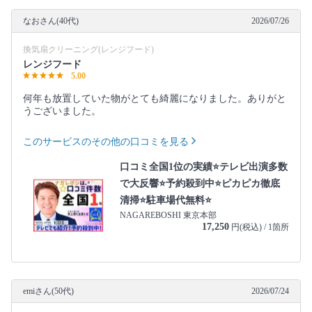
なおさん(40代)
2026/07/26
換気扇クリーニング(レンジフード)
レンジフード
5.00
何年も放置していた物がとても綺麗になりました。ありがと
うございました。
このサービスのその他の口コミを見る
口コミ全国1位の実績⭐テレビ出演多数
で大反響⭐予約殺到中⭐ピカピカ徹底
清掃⭐駐車場代無料⭐
NAGAREBOSHI 東京本部
17,250
円(税込) / 1箇所
emiさん(50代)
2026/07/24