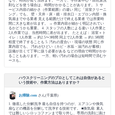
なり、時間が短く済みます。 一方で、手作業中心・自然派洗
剤などを使う場合は、時間がかかることがあります。 3. サ
ービス内容の細かさ（作業範囲）の違い 同じ「浴室クリーニ
ング」でも、 壁・天井・床・鏡・排水口・エプロン内部・換
気扇までやる業者 見える範囲だけで終える業者 では所要時
間に大きな差が出ます。 → 作業内容が細かく明記されてい
るかどうかも重要。 4. スタッフの人数による違い 1人作業と
2人作業では、当然時間に差が出ます。 たとえば： 浴室＋ト
イレ：1人作業 → 約2.5〜3時間 同上で2人作業 → 約1.5時間
程度で終了することも 5. 汚れの度合い・現場の状態 同じ作
業内容でも、 汚れがひどい（カビ・水垢・油汚れが蓄積）
設備が古くて丁寧に扱う必要がある などの理由で時間がかか
ることもあります。 一方、軽い汚れの場合は短時間で済むケ
ースも。
ハウスクリーニングのプロとしてこれは自信があると
いう技術や、作業方法はありますか？
お掃除.com
さん(千葉県)
1. 徹底した分解洗浄 最も自信を持つのが、エアコンや換気
扇などの機器を分解して洗浄する技術です。 ■換気扇: 素人
では難しいシロッコファンまで取り外し、専用の洗剤に漬け