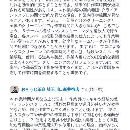
汚れを効果的に落とすことができ、結果的に作業時間が短縮
される可能性があります。 4.作業内容の契約範囲: クライア
ントとプロの間で契約が異なる場合、作業内容や範囲が異な
ることがあります。例えば、一部屋だけのクリーニングと、
全体のクリーニングでは作業時間に大きな違いが生じるでし
ょう。 5.チームの構成: ハウスクリーニングを複数人で行う
場合、各メンバーの役割分担や連携の仕方によっても作業時
間が変わることがあります。効率的なチームワークが作業時
間の短縮につながることがあります。 要するに、プロによる
ハウスクリーニングの作業時間の違いは、経験やスキル、作
業環境、使用する道具や製品、作業内容などの複合的な要因
によるものです。クリーニングのプロフェッショナルは、効
率的かつ高品質な作業を提供するために、これらの要因を考
慮して作業時間を調整することが重要です。
おそうじ革命 埼玉川口新井宿店
さん(埼玉県)
🧼 作業時間が異なる主な理由 1. 作業員のスキルや経験の差
ベテランのスタッフは、汚れの見極めや道具の使い方が効率
的なため、同じ作業でも早く終わることがあります。 逆に、
新人スタッフや研修中の作業員は丁寧に時間をかける傾向が
あります。 2. 使用する道具や洗剤の違い 業者によって高性
能な専用機材や業務用洗剤を使用している場合、効率が良く