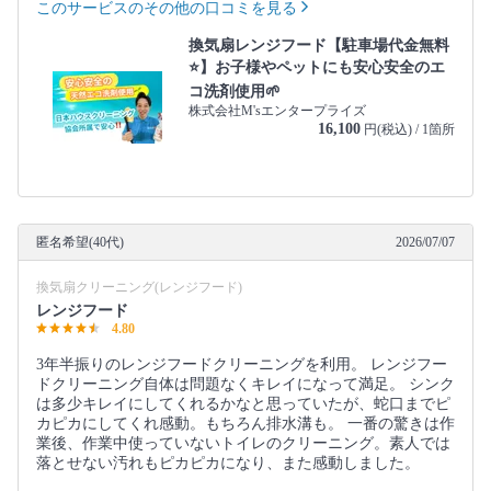
このサービスのその他の口コミを見る
換気扇レンジフード【駐車場代金無料
⭐️】お子様やペットにも安心安全のエ
コ洗剤使用🌱
株式会社M'sエンタープライズ
16,100
円(税込) / 1箇所
匿名希望(40代)
2026/07/07
換気扇クリーニング(レンジフード)
レンジフード
4.80
3年半振りのレンジフードクリーニングを利用。 レンジフー
ドクリーニング自体は問題なくキレイになって満足。 シンク
は多少キレイにしてくれるかなと思っていたが、蛇口までピ
カピカにしてくれ感動。もちろん排水溝も。 一番の驚きは作
業後、作業中使っていないトイレのクリーニング。素人では
落とせない汚れもピカピカになり、また感動しました。