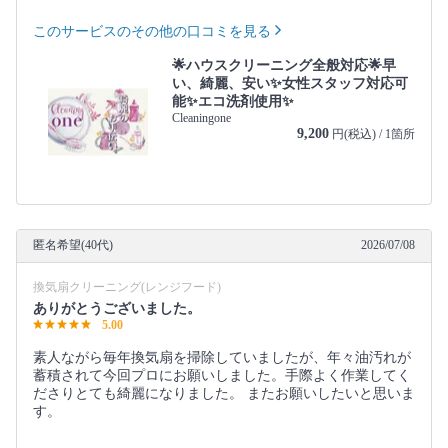
このサービスのその他の口コミを見る
🌟ハウスクリーニング全般対応🌟早
い、綺麗、安い✨女性スタッフ対応可
能✨エコ洗剤使用✨
Cleaningone
9,200
円(税込) / 1箇所
匿名希望(40代)
2026/07/08
換気扇クリーニング(レンジフード)
ありがとうございました。
5.00
素人ながら毎年換気扇を掃除していましたが、年々油汚れが
蓄積されて今回プロにお願いしました。手際よく作業してく
ださりとても綺麗になりました。 またお願いしたいと思いま
す。