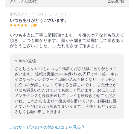
さとしさん(30代)
2026/07/18
換気扇クリーニング(レンジフード)
いつもありがとうございます。
5.00
いつも本当に丁寧に清掃頂けます。 今後のケアなども教えて
頂き、いつも助かります。 隅から隅まで綺麗にして頂きあり
がとうございました。 また利用させて頂きます。
re-lifeの返信
さとしさん いつもいつもご指名くださり誠にありがとうご
ざいます。 信頼と実績のre-life(ﾘﾗｲﾌ)の宍戸です（笑） キレ
イになったレンジフードは吸い込みも良くなり、キッチン
に立つのが嬉しくなって頂けると嬉しいです。 また仕上が
りにも満足いただけてとても嬉しく思います。 お伝えした
メンテナンスも是非実践してキレイを長続きさせてくださ
いね。 これからもより一層技術を磨いていき、お客様に喜
んでいただけるよう努めてまいります。 今後ともどうぞよ
ろしくお願い申し上げます。
このサービスのその他の口コミを見る