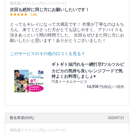
換気扇クリーニング(レンジフード)
次回も絶対に同じ方にお願いしたいです！
5.00
とってもキレイになって大満足です！ 作業が丁寧なのはもち
ろん、来てくださった方がとても話しやすく、アドバイスも
頂きあっという間の時間でした。 次回もぜひまた同じ方にお
願いしたいと思います！ありがとうございました！
このサービスのその他の口コミを見る
ギトギト油汚れを一網打尽❗ツルツルピ
カピカの気持ち良いレンジフードで気
持よくお料理しましょ♥️
巧美トータルサービス
14,950
円(税込) / 1箇所
匿名希望(60代)
2026/07/21
換気扇クリーニング(レンジフード)