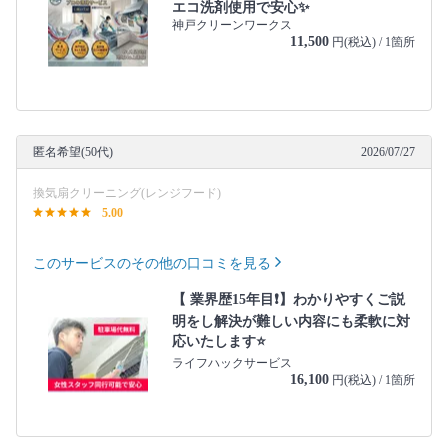
エコ洗剤使用で安心✨
神戸クリーンワークス
11,500
円(税込) / 1箇所
匿名希望(50代)
2026/07/27
換気扇クリーニング(レンジフード)
5.00
このサービスのその他の口コミを見る
【 業界歴15年目❗️】わかりやすくご説
明をし解決が難しい内容にも柔軟に対
応いたします⭐️
ライフハックサービス
16,100
円(税込) / 1箇所