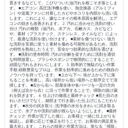
置きするなどして、こびりついた油汚れを根こそぎ落としま
す。 ■エアコン: 高圧洗浄機を使い、熱交換器（アルミフィ
ン）や送風ファンに付着したカビやホコリを内部から洗い流
します。これにより、嫌なニオイの根本原因を解消し、エア
コンの効きも改善されます。 2. 汚れに合わせた洗剤の使い
分け 汚れの種類（油汚れ、水アカ、石鹸カス、カビなど）
や、素材（プラスチック、ステンレス、タイルなど）によっ
て、最適な洗剤を使い分けます。 ■素材を傷つけない: 強力
な洗剤を安易に使うと素材を傷める可能性があるため、洗剤
の特性を熟知したうえで、安全かつ効果的な洗剤を選びま
す。 ■洗剤の塗布時間: 汚れの分解を促すために洗剤を適切
な時間放置し、ブラシやスポンジで物理的にこすることで、
頑固な汚れもきれいにします。 3. 効率的で無駄のない作業
手順 経験豊富なプロは、作業を効率的に進めるための独自の
ノウハウを持っています。 ■上から下へ: 埃が上から下に落
ちることを考慮し、高い場所から低い場所へと順序立てて清
掃します。 ■左から右へ: 部屋全体や各パーツを一定の方向
（例えば左から右）に沿って作業することで、掃除の抜け漏
れを防ぎます。 4. 仕上げの徹底と最終チェック ■見た目のき
れいさだけでなく、細部まで行き届いた仕上げにもこだわり
ます。 ■水分の拭き取り: 洗浄後の水分をきれいに拭き取る
ことで、水アカや洗剤の跡が残らないようにします。 ■最終
チェック: 作業が完了した後に、お客様と一緒に仕上がりを
確認し、必要に応じて修正を行うことで、お客様の満足度を
最大化します。 これらの技術と作業方法は、単なる「掃除」