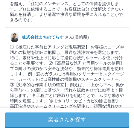
を超え、「住宅のメンテナンス」としての価値を提供しま
す。プロに依頼することで、お客様は自分では解決できない
悩みを解消し、より清潔で快適な環境を手に入れることがで
きるのです。
株式会社まちのてらす
さん(長崎県)
①【徹底した事前ヒアリングと現場調査】 お客様のニーズや
汚れの状態を詳細に把握し、最適な洗浄方法を選定します。
特に、素材や仕上げに応じて適切な洗剤やツールを使い分け
ることが重要です。 ②【高品質な洗剤と専用ツールの使用】
プロ向けの強力かつ安全な洗剤や、効果的な掃除道具を使用
します。 例：窓のガラスには専用のクリーナーとスクイージ
ー、カーペットには高性能の掃除機やスチームクリーナー。
③【効率的な作業手順の確立】 例えば、「上から下へ、奥か
ら手前へ」の原則に基づき、汚れを拡散させずに効率よく掃
除します。 各工程ごとに段取りを組むことで、ムダな動きや
時間を短縮します。 ④【ホコリ・カビ・カビの除去技術】
高圧洗浄やスチームクリーニングを駆使し、頑固な汚れやカ
ビを徹底的に除去します。 特に、換気扇や浴室、キッチンの
壁・天井のカビ対策には自信があります。 ⑤【 丁寧な仕上
業者さんを探す
げと仕上げ後の点検】 最終的に細部まで丁寧に仕上げ、汚れ
の残りや水垢を見逃しません。 お客様に満足いただくため、
仕上がりの写真や説明を行います。 ⑥【 衛生管理と安全対