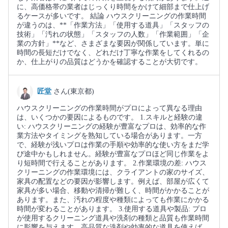
に、高価格帯の業者はじっくり時間をかけて細部まで仕上げ
るケースが多いです。 結論 ハウスクリーニングの作業時間
が違うのは、**「作業方法」「使用する道具」「スタッフの
技術」「汚れの状態」「スタッフの人数」「作業範囲」「企
業の方針」**など、さまざまな要因が関係しています。単に
時間の長短だけでなく、どれだけ丁寧な作業をしてくれるの
か、仕上がりの品質はどうかを確認することが大切です。
匠堂
さん(東京都)
ハウスクリーニングの作業時間がプロによって異なる理由
は、いくつかの要因によるものです。 1.スキルと経験の違
い: ハウスクリーニングの経験が豊富なプロは、効率的な作
業方法やタイミングを熟知している場合があります。一方
で、経験が浅いプロは作業の手順や効率的な使い方をまだ学
び途中かもしれません。経験が豊富なプロほど同じ作業をよ
り短時間で行えることがあります。 2.作業環境の差: ハウス
クリーニングの作業環境には、クライアントの家のサイズ、
家具の配置などの要因が影響します。例えば、部屋が広くて
家具が多い場合、移動や清掃が難しく、時間がかかることが
あります。また、汚れの程度や種類によっても作業にかかる
時間が変わることがあります。 3.使用する道具や製品: プロ
が使用するクリーニング道具や洗剤の種類と品質も作業時間
に影響を与えます。高品質な洗剤や効率的な道具を使えば、