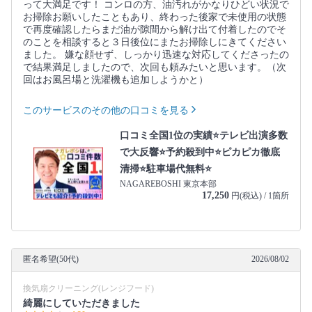
って大満足です！ コンロの方、油汚れがかなりひどい状況で
お掃除お願いしたこともあり、終わった後家で未使用の状態
で再度確認したらまだ油が隙間から解け出て付着したのでそ
のことを相談すると３日後位にまたお掃除しにきてください
ました。 嫌な顔せず、しっかり迅速な対応してくださったの
で結果満足しましたので、次回も頼みたいと思います。（次
回はお風呂場と洗濯機も追加しようかと）
このサービスのその他の口コミを見る
口コミ全国1位の実績⭐テレビ出演多数
で大反響⭐予約殺到中⭐ピカピカ徹底
清掃⭐駐車場代無料⭐
NAGAREBOSHI 東京本部
17,250
円(税込) / 1箇所
匿名希望(50代)
2026/08/02
換気扇クリーニング(レンジフード)
綺麗にしていただきました