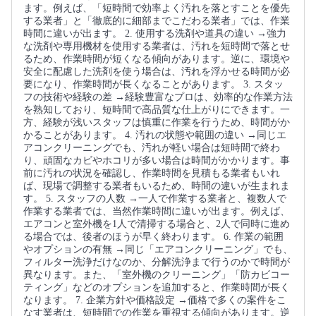
ます。例えば、「短時間で効率よく汚れを落とすことを優先
する業者」と「徹底的に細部までこだわる業者」では、作業
時間に違いが出ます。 2. 使用する洗剤や道具の違い →強力
な洗剤や専用機材を使用する業者は、汚れを短時間で落とせ
るため、作業時間が短くなる傾向があります。逆に、環境や
安全に配慮した洗剤を使う場合は、汚れを浮かせる時間が必
要になり、作業時間が長くなることがあります。 3. スタッ
フの技術や経験の差 →経験豊富なプロは、効率的な作業方法
を熟知しており、短時間で高品質な仕上がりにできます。一
方、経験が浅いスタッフは慎重に作業を行うため、時間がか
かることがあります。 4. 汚れの状態や範囲の違い →同じエ
アコンクリーニングでも、汚れが軽い場合は短時間で終わ
り、頑固なカビやホコリが多い場合は時間がかかります。事
前に汚れの状況を確認し、作業時間を見積もる業者もいれ
ば、現場で調整する業者もいるため、時間の違いが生まれま
す。 5. スタッフの人数 →一人で作業する業者と、複数人で
作業する業者では、当然作業時間に違いが出ます。例えば、
エアコンと室外機を1人で清掃する場合と、2人で同時に進め
る場合では、後者のほうが早く終わります。 6. 作業の範囲
やオプションの有無 →同じ「エアコンクリーニング」でも、
フィルター洗浄だけなのか、分解洗浄まで行うのかで時間が
異なります。また、「室外機のクリーニング」「防カビコー
ティング」などのオプションを追加すると、作業時間が長く
なります。 7. 企業方針や価格設定 →価格で多くの案件をこ
なす業者は、短時間での作業を重視する傾向があります。逆