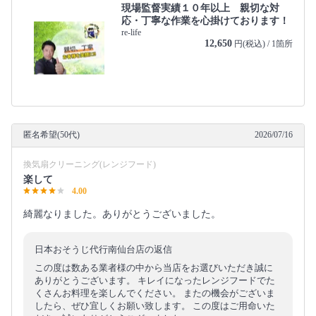
現場監督実績１０年以上 親切な対
応・丁寧な作業を心掛けております！
re-life
12,650
円(税込) / 1箇所
匿名希望(50代)
2026/07/16
換気扇クリーニング(レンジフード)
楽して
4.00
綺麗なりました。ありがとうございました。
日本おそうじ代行南仙台店の返信
この度は数ある業者様の中から当店をお選びいただき誠に
ありがとうございます。 キレイになったレンジフードでた
くさんお料理を楽しんでください。 またの機会がございま
したら、ぜひ宜しくお願い致します。 この度はご用命いた