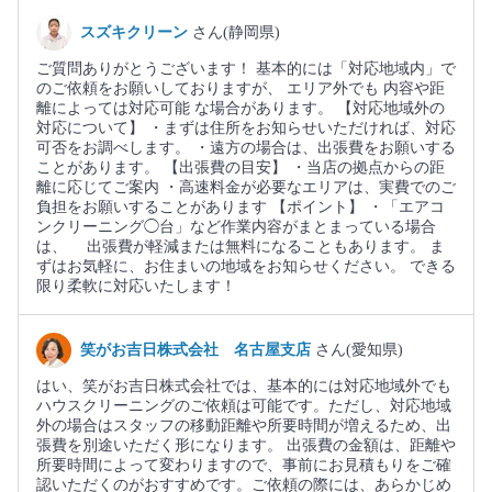
スズキクリーン
さん(静岡県)
ご質問ありがとうございます！ 基本的には「対応地域内」で
のご依頼をお願いしておりますが、 エリア外でも 内容や距
離によっては対応可能 な場合があります。 【対応地域外の
対応について】 ・まずは住所をお知らせいただければ、対応
可否をお調べします。 ・遠方の場合は、出張費をお願いする
ことがあります。 【出張費の目安】 ・当店の拠点からの距
離に応じてご案内 ・高速料金が必要なエリアは、実費でのご
負担をお願いすることがあります 【ポイント】 ・「エアコ
ンクリーニング◯台」など作業内容がまとまっている場合
は、 出張費が軽減または無料になることもあります。 ま
ずはお気軽に、お住まいの地域をお知らせください。 できる
限り柔軟に対応いたします！
笑がお吉日株式会社 名古屋支店
さん(愛知県)
はい、笑がお吉日株式会社では、基本的には対応地域外でも
ハウスクリーニングのご依頼は可能です。ただし、対応地域
外の場合はスタッフの移動距離や所要時間が増えるため、出
張費を別途いただく形になります。 出張費の金額は、距離や
所要時間によって変わりますので、事前にお見積もりをご確
認いただくのがおすすめです。ご依頼の際には、あらかじめ