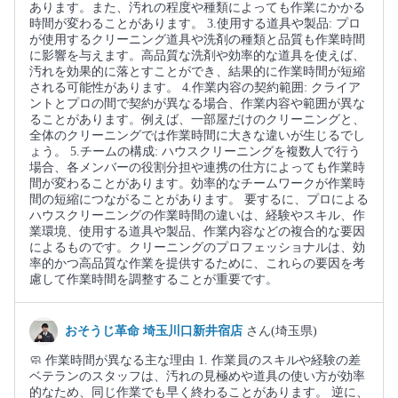
あります。また、汚れの程度や種類によっても作業にかかる
時間が変わることがあります。 3.使用する道具や製品: プロ
が使用するクリーニング道具や洗剤の種類と品質も作業時間
に影響を与えます。高品質な洗剤や効率的な道具を使えば、
汚れを効果的に落とすことができ、結果的に作業時間が短縮
される可能性があります。 4.作業内容の契約範囲: クライア
ントとプロの間で契約が異なる場合、作業内容や範囲が異な
ることがあります。例えば、一部屋だけのクリーニングと、
全体のクリーニングでは作業時間に大きな違いが生じるでし
ょう。 5.チームの構成: ハウスクリーニングを複数人で行う
場合、各メンバーの役割分担や連携の仕方によっても作業時
間が変わることがあります。効率的なチームワークが作業時
間の短縮につながることがあります。 要するに、プロによる
ハウスクリーニングの作業時間の違いは、経験やスキル、作
業環境、使用する道具や製品、作業内容などの複合的な要因
によるものです。クリーニングのプロフェッショナルは、効
率的かつ高品質な作業を提供するために、これらの要因を考
慮して作業時間を調整することが重要です。
おそうじ革命 埼玉川口新井宿店
さん(埼玉県)
🧼 作業時間が異なる主な理由 1. 作業員のスキルや経験の差
ベテランのスタッフは、汚れの見極めや道具の使い方が効率
的なため、同じ作業でも早く終わることがあります。 逆に、