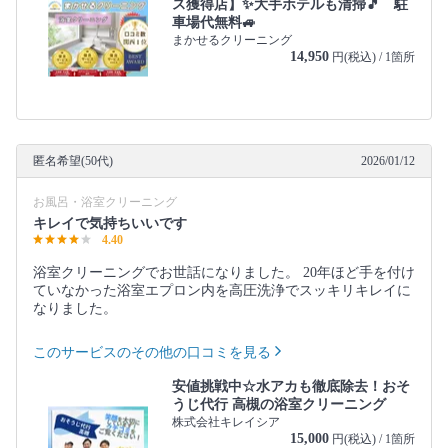
ス獲得店】✨大手ホテルも清掃🎵 駐
車場代無料🚙
まかせるクリーニング
14,950
円(税込) / 1箇所
匿名希望(50代)
2026/01/12
お風呂・浴室クリーニング
キレイで気持ちいいです
4.40
浴室クリーニングでお世話になりました。 20年ほど手を付け
ていなかった浴室エプロン内を高圧洗浄でスッキリキレイに
なりました。
このサービスのその他の口コミを見る
安値挑戦中☆水アカも徹底除去！おそ
うじ代行 高槻の浴室クリーニング
株式会社キレイシア
15,000
円(税込) / 1箇所