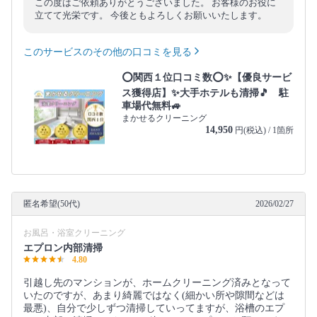
この度はご依頼ありがとうございました。 お客様のお役に
立てて光栄です。 今後ともよろしくお願いいたします。
このサービスのその他の口コミを見る
⭕関西１位口コミ数⭕✨【優良サービ
ス獲得店】✨大手ホテルも清掃🎵 駐
車場代無料🚙
まかせるクリーニング
14,950
円(税込) / 1箇所
匿名希望(50代)
2026/02/27
お風呂・浴室クリーニング
エプロン内部清掃
4.80
引越し先のマンションが、ホームクリーニング済みとなって
いたのですが、あまり綺麗ではなく(細かい所や隙間などは
最悪)、自分で少しずつ清掃していってますが、浴槽のエプ