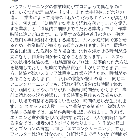
ハウスクリーニングの作業時間がプロによって異なるのに
は、いくつかの理由があります。 1. 作業手順やこだわりの
違い →業者によって清掃の工程やこだわるポイントが異なり
ます。例えば、「短時間で効率よく汚れを落とすことを優先
する業者」と「徹底的に細部までこだわる業者」では、作業
時間に違いが出ます。 2. 使用する洗剤や道具の違い →強力
な洗剤や専用機材を使用する業者は、汚れを短時間で落とせ
るため、作業時間が短くなる傾向があります。逆に、環境や
安全に配慮した洗剤を使う場合は、汚れを浮かせる時間が必
要になり、作業時間が長くなることがあります。 3. スタッ
フの技術や経験の差 →経験豊富なプロは、効率的な作業方法
を熟知しており、短時間で高品質な仕上がりにできます。一
方、経験が浅いスタッフは慎重に作業を行うため、時間がか
かることがあります。 4. 汚れの状態や範囲の違い →同じエ
アコンクリーニングでも、汚れが軽い場合は短時間で終わ
り、頑固なカビやホコリが多い場合は時間がかかります。事
前に汚れの状況を確認し、作業時間を見積もる業者もいれ
ば、現場で調整する業者もいるため、時間の違いが生まれま
す。 5. スタッフの人数 →一人で作業する業者と、複数人で
作業する業者では、当然作業時間に違いが出ます。例えば、
エアコンと室外機を1人で清掃する場合と、2人で同時に進め
る場合では、後者のほうが早く終わります。 6. 作業の範囲
やオプションの有無 →同じ「エアコンクリーニング」でも、
フィルター洗浄だけなのか、分解洗浄まで行うのかで時間が