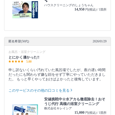
🔧
ハウスクリーニングのしょうちゃん
14,950
円(税込) / 1箇所
匿名希望(50代)
2026/01/29
お風呂・浴室クリーニング
とにかく凄かった‼️
5.00
申し訳ないくらい汚れていた風呂場でしたが、夜の遅い時間
だったにも関わらず嫌な顔をせず丁寧にやっていただきまし
た。 もっと早くやっておけばよかったと後悔しています。
このサービスのその他の口コミを見る
安値挑戦中☆水アカも徹底除去！おそ
うじ代行 高槻の浴室クリーニング
株式会社キレイシア
15,000
円(税込) / 1箇所