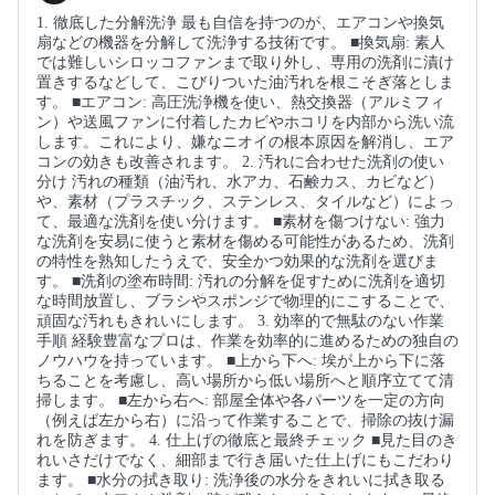
1. 徹底した分解洗浄 最も自信を持つのが、エアコンや換気
扇などの機器を分解して洗浄する技術です。 ■換気扇: 素人
では難しいシロッコファンまで取り外し、専用の洗剤に漬け
置きするなどして、こびりついた油汚れを根こそぎ落としま
す。 ■エアコン: 高圧洗浄機を使い、熱交換器（アルミフィ
ン）や送風ファンに付着したカビやホコリを内部から洗い流
します。これにより、嫌なニオイの根本原因を解消し、エア
コンの効きも改善されます。 2. 汚れに合わせた洗剤の使い
分け 汚れの種類（油汚れ、水アカ、石鹸カス、カビなど）
や、素材（プラスチック、ステンレス、タイルなど）によっ
て、最適な洗剤を使い分けます。 ■素材を傷つけない: 強力
な洗剤を安易に使うと素材を傷める可能性があるため、洗剤
の特性を熟知したうえで、安全かつ効果的な洗剤を選びま
す。 ■洗剤の塗布時間: 汚れの分解を促すために洗剤を適切
な時間放置し、ブラシやスポンジで物理的にこすることで、
頑固な汚れもきれいにします。 3. 効率的で無駄のない作業
手順 経験豊富なプロは、作業を効率的に進めるための独自の
ノウハウを持っています。 ■上から下へ: 埃が上から下に落
ちることを考慮し、高い場所から低い場所へと順序立てて清
掃します。 ■左から右へ: 部屋全体や各パーツを一定の方向
（例えば左から右）に沿って作業することで、掃除の抜け漏
れを防ぎます。 4. 仕上げの徹底と最終チェック ■見た目のき
れいさだけでなく、細部まで行き届いた仕上げにもこだわり
ます。 ■水分の拭き取り: 洗浄後の水分をきれいに拭き取る