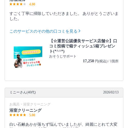
4.00
すごく丁寧に掃除していただきました。 ありがとうございま
した。
このサービスのその他の口コミを見る
【☆運営公認優良サービス店舗☆】口
コミ投稿で箱ティッシュ5箱プレゼン
ト(*^^*)
おそうじサポート
17,250
円(税込) / 1箇所
ミニーさん(40代)
2026/02/13
お風呂・浴室クリーニング
浴室クリーニング
5.00
白い石鹸あかが落ちず悩んでいましたが、綺麗にとれて大変