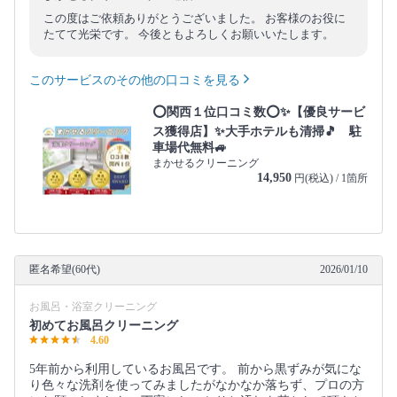
この度はご依頼ありがとうございました。 お客様のお役に
たてて光栄です。 今後ともよろしくお願いいたします。
このサービスのその他の口コミを見る
⭕関西１位口コミ数⭕✨【優良サービ
ス獲得店】✨大手ホテルも清掃🎵 駐
車場代無料🚙
まかせるクリーニング
14,950
円(税込) / 1箇所
匿名希望(60代)
2026/01/10
お風呂・浴室クリーニング
初めてお風呂クリーニング
4.60
5年前から利用しているお風呂です。 前から黒ずみが気にな
り色々な洗剤を使ってみましたがなかなか落ちず、プロの方