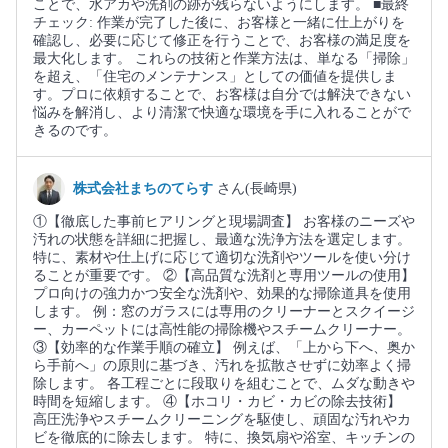
ことで、水アカや洗剤の跡が残らないようにします。 ■最終
チェック: 作業が完了した後に、お客様と一緒に仕上がりを
確認し、必要に応じて修正を行うことで、お客様の満足度を
最大化します。 これらの技術と作業方法は、単なる「掃除」
を超え、「住宅のメンテナンス」としての価値を提供しま
す。プロに依頼することで、お客様は自分では解決できない
悩みを解消し、より清潔で快適な環境を手に入れることがで
きるのです。
株式会社まちのてらす
さん(長崎県)
①【徹底した事前ヒアリングと現場調査】 お客様のニーズや
汚れの状態を詳細に把握し、最適な洗浄方法を選定します。
特に、素材や仕上げに応じて適切な洗剤やツールを使い分け
ることが重要です。 ②【高品質な洗剤と専用ツールの使用】
プロ向けの強力かつ安全な洗剤や、効果的な掃除道具を使用
します。 例：窓のガラスには専用のクリーナーとスクイージ
ー、カーペットには高性能の掃除機やスチームクリーナー。
③【効率的な作業手順の確立】 例えば、「上から下へ、奥か
ら手前へ」の原則に基づき、汚れを拡散させずに効率よく掃
除します。 各工程ごとに段取りを組むことで、ムダな動きや
時間を短縮します。 ④【ホコリ・カビ・カビの除去技術】
高圧洗浄やスチームクリーニングを駆使し、頑固な汚れやカ
ビを徹底的に除去します。 特に、換気扇や浴室、キッチンの