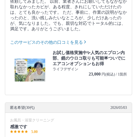
依頼してみました。 以前、業者さんにお願いしてもなかなか
取れなかったカビが、ある程度、きれにしていただけたの
は、とても良かったです。 ただ、事前に、作業の説明がなか
ったのと、洗い残しみたいなところが、少しだけあったの
が、気になりました。でも、親切な対応でトータル的には、
満足です。ありがとうございました。
このサービスのその他の口コミを見る
お試し価格実施中✨人気のエプロン内
部、鏡のウロコ取りも可能🌟ついでに
エアコンオプションもお得
ライフデザイン
23,000
円(税込) / 1箇所
匿名希望(30代)
2026/05/03
お風呂・浴室クリーニング
感激です
5.00