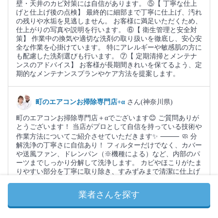
壁・天井のカビ対策には自信があります。 ⑤【 丁寧な仕上
げと仕上げ後の点検】 最終的に細部まで丁寧に仕上げ、汚れ
の残りや水垢を見逃しません。 お客様に満足いただくため、
仕上がりの写真や説明を行います。 ⑥【 衛生管理と安全対
策】 作業中の換気や適切な洗剤の取り扱いを徹底し、安心安
全な作業を心掛けています。 特にアレルギーや敏感肌の方に
も配慮した洗剤選びも行います。 ⑦【 定期清掃とメンテナ
ンスのアドバイス】 お客様が長期間きれいを保てるよう、定
期的なメンテナンスプランやケア方法を提案します。
町のエアコンお掃除専門店+α
さん(神奈川県)
町のエアコンお掃除専門店＋αでございます😊 ご質問ありが
とうございます！ 当店がプロとして自信を持っている技術や
作業方法についてご紹介させていただきます✨ ⸻ 🧼 分
解洗浄の丁寧さに自信あり！ フィルターだけでなく、カバー
や送風ファン、ドレンパン（※機種による）など、内部のパ
ーツまでしっかり分解して洗浄します。 カビやほこりがたま
りやすい部分を丁寧に取り除き、すみずみまで清潔に仕上げ
ます。 💧 汚水が透明になるまで、徹底すすぎ！ 高圧洗浄で
洗剤や汚れをしっかり流しきるまで丁寧にすすぎます。 お子
業者さんを探す
様やペットのいるご家庭でも安心してお使いいただけるよ
う、洗剤の残留にも配慮しています。 🪄 丁寧な養生と作業