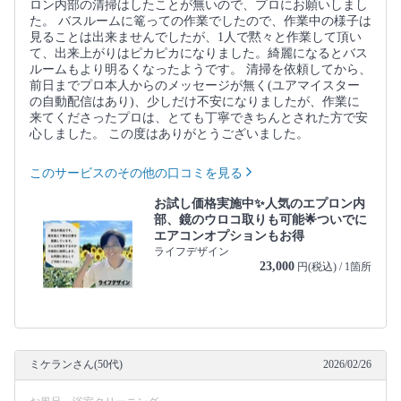
ロン内部の清掃はしたことが無いので、プロにお願いしまし
た。 バスルームに篭っての作業でしたので、作業中の様子は
見ることは出来ませんでしたが、1人で黙々と作業して頂い
て、出来上がりはピカピカになりました。綺麗になるとバス
ルームもより明るくなったようです。 清掃を依頼してから、
前日までプロ本人からのメッセージが無く(ユアマイスター
の自動配信はあり)、少しだけ不安になりましたが、作業に
来てくださったプロは、とても丁寧できちんとされた方で安
心しました。 この度はありがとうございました。
このサービスのその他の口コミを見る
お試し価格実施中✨人気のエプロン内
部、鏡のウロコ取りも可能🌟ついでに
エアコンオプションもお得
ライフデザイン
23,000
円(税込) / 1箇所
ミケランさん(50代)
2026/02/26