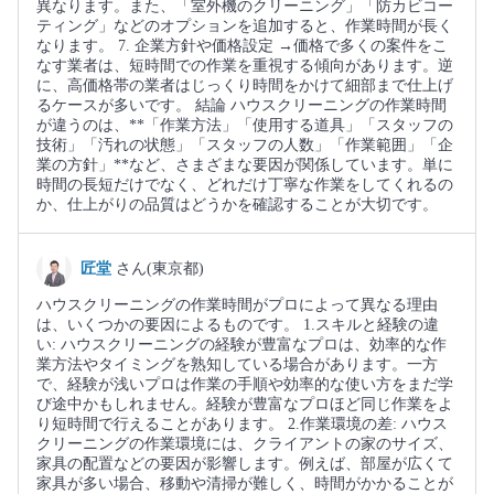
異なります。また、「室外機のクリーニング」「防カビコー
ティング」などのオプションを追加すると、作業時間が長く
なります。 7. 企業方針や価格設定 →価格で多くの案件をこ
なす業者は、短時間での作業を重視する傾向があります。逆
に、高価格帯の業者はじっくり時間をかけて細部まで仕上げ
るケースが多いです。 結論 ハウスクリーニングの作業時間
が違うのは、**「作業方法」「使用する道具」「スタッフの
技術」「汚れの状態」「スタッフの人数」「作業範囲」「企
業の方針」**など、さまざまな要因が関係しています。単に
時間の長短だけでなく、どれだけ丁寧な作業をしてくれるの
か、仕上がりの品質はどうかを確認することが大切です。
匠堂
さん(東京都)
ハウスクリーニングの作業時間がプロによって異なる理由
は、いくつかの要因によるものです。 1.スキルと経験の違
い: ハウスクリーニングの経験が豊富なプロは、効率的な作
業方法やタイミングを熟知している場合があります。一方
で、経験が浅いプロは作業の手順や効率的な使い方をまだ学
び途中かもしれません。経験が豊富なプロほど同じ作業をよ
り短時間で行えることがあります。 2.作業環境の差: ハウス
クリーニングの作業環境には、クライアントの家のサイズ、
家具の配置などの要因が影響します。例えば、部屋が広くて
家具が多い場合、移動や清掃が難しく、時間がかかることが