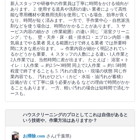
新人スタッフや研修中の作業員は丁寧に時間をかける傾向が
あります。 2. 使用する道具や洗剤の違い 業者によって高性
能な専用機材や業務用洗剤を使用している場合、効率が良く
なり、時間が短く済みます。 一方で、手作業中心・自然派洗
剤などを使う場合は、時間がかかることがあります。 3. サ
ービス内容の細かさ（作業範囲）の違い 同じ「浴室クリーニ
ング」でも、 壁・天井・床・鏡・排水口・エプロン内部・換
気扇までやる業者 見える範囲だけで終える業者 では所要時
間に大きな差が出ます。 → 作業内容が細かく明記されてい
るかどうかも重要。 4. スタッフの人数による違い 1人作業と
2人作業では、当然時間に差が出ます。 たとえば： 浴室＋ト
イレ：1人作業 → 約2.5〜3時間 同上で2人作業 → 約1.5時間
程度で終了することも 5. 汚れの度合い・現場の状態 同じ作
業内容でも、 汚れがひどい（カビ・水垢・油汚れが蓄積）
設備が古くて丁寧に扱う必要がある などの理由で時間がかか
ることもあります。 一方、軽い汚れの場合は短時間で済むケ
ースも。
ハウスクリーニングのプロとしてこれは自信があると
いう技術や、作業方法はありますか？
お掃除.com
さん(千葉県)