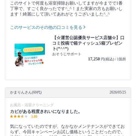
このサイトで何度も浴室掃除お願いしてますが今までで1番
丁寧で、すごく良かったです^_^！また実家の方もお願いし
ます！綺麗にして頂いてあれがとうございました^_^
このサービスのその他の口コミを見る
【☆運営公認優良サービス店舗☆】口
コミ投稿で箱ティッシュ5箱プレゼン
ト(*^^*)
おそうじサポート
17,250
円(税込) / 1箇所
かまりんさん(60代)
2026/05/25
お風呂・浴室クリーニング
カビがある程度きれいになりました。
3.80
気になっていたのですが、なかなかメンテナンスができてお
らず、今回キャンペーンお試し価格ということだったので、