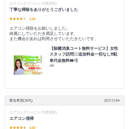
エアコンクリーニング(壁掛型)
丁寧な掃除をありがとうございました
4.00
エアコン掃除をお願いしました。
綺麗にしていただき満足しています。
また機会があれば利用させていただきたいです。
【除菌消臭コート無料サービス】女性
スタッフ訪問🙆‍♀️追加料金一切なし❗️❗️駐
車代金無料🚐💨
aile
匿名希望(30代)
2021/11/04
エアコンクリーニング(壁掛型)
エアコン清掃
4.80