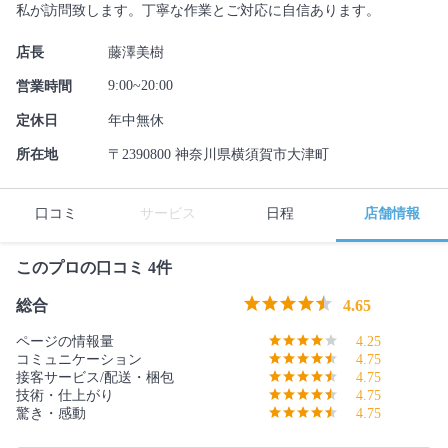
私が訪問致します。丁寧な作業とご対応に自信あります。
店長
藤澤美樹
9:00~20:00
営業時間
定休日
年中無休
所在地
〒2390800 神奈川県横須賀市大津町
口コミ
サービス
日程
店舗情報
このプロの口コミ 4件
総合
4.65
ページの情報量
4.25
コミュニケーション
4.75
接客サービス/配送・梱包
4.75
技術・仕上がり
4.75
驚き・感動
4.75