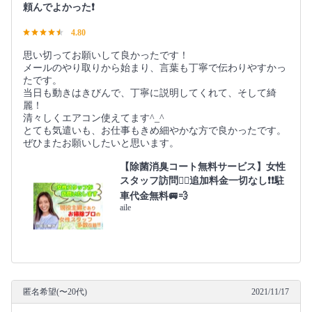
頼んでよかった❗️
4.80
思い切ってお願いして良かったです！
メールのやり取りから始まり、言葉も丁寧で伝わりやすかっ
たです。
当日も動きはきびんで、丁寧に説明してくれて、そして綺
麗！
清々しくエアコン使えてます^_^
とても気遣いも、お仕事もきめ細やかな方で良かったです。
ぜひまたお願いしたいと思います。
【除菌消臭コート無料サービス】女性
スタッフ訪問🙆‍♀️追加料金一切なし❗️❗️駐
車代金無料🚐💨
aile
匿名希望(〜20代)
2021/11/17