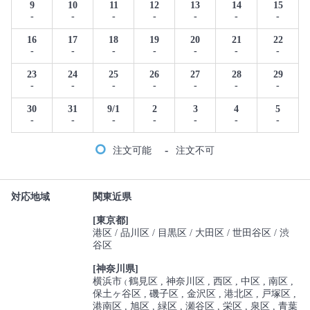
9
10
11
12
13
14
15
-
-
-
-
-
-
-
16
17
18
19
20
21
22
-
-
-
-
-
-
-
23
24
25
26
27
28
29
-
-
-
-
-
-
-
30
31
9/1
2
3
4
5
-
-
-
-
-
-
-
-
注文可能
注文不可
対応地域
関東近県
[東京都]
港区
品川区
目黒区
大田区
世田谷区
渋
谷区
[神奈川県]
横浜市
鶴見区
神奈川区
西区
中区
南区
(
保土ヶ谷区
磯子区
金沢区
港北区
戸塚区
港南区
旭区
緑区
瀬谷区
栄区
泉区
青葉