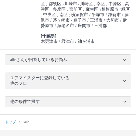
区
都筑区
川崎市
川崎区
幸区
中原区
高
)
(
津区
多摩区
宮前区
麻生区
相模原市
緑区
)
(
中央区
南区
横須賀市
平塚市
鎌倉市
藤
)
沢市
茅ヶ崎市
逗子市
三浦市
大和市
伊
勢原市
海老名市
座間市
三浦郡
[千葉県]
木更津市
君津市
袖ヶ浦市
aileさんが回答しているお悩み
ユアマイスターに登録している
他のプロ
他の条件で探す
トップ
aile