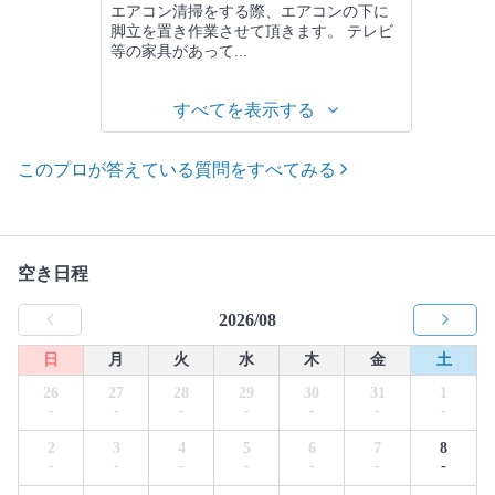
エアコン清掃をする際、エアコンの下に
脚立を置き作業させて頂きます。 テレビ
等の家具があって...
すべてを表示する
このプロが答えている質問をすべてみる
空き日程
2026/08
日
月
火
水
木
金
土
26
27
28
29
30
31
1
-
-
-
-
-
-
-
2
3
4
5
6
7
8
-
-
-
-
-
-
-