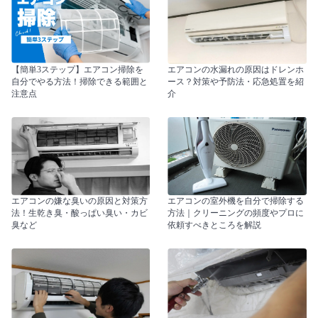
【簡単3ステップ】エアコン掃除を
エアコンの水漏れの原因はドレンホ
自分でやる方法！掃除できる範囲と
ース？対策や予防法・応急処置を紹
注意点
介
エアコンの嫌な臭いの原因と対策方
エアコンの室外機を自分で掃除する
法！生乾き臭・酸っぱい臭い・カビ
方法｜クリーニングの頻度やプロに
臭など
依頼すべきところを解説