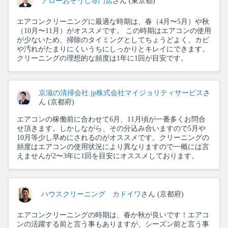
アローおそうじ専門店
さん (東京都)
エアコンクリーニングに最適な時期は、春（4月〜5月）や秋
（10月〜11月）がオススメです。 この時期はエアコンの使用
が少ないため、掃除のタイミングとしてちょうどよく、カビ
や汚れがたまりにくいうちにしっかりとキレイにできます。
クリーニングの理想的な頻度は1年に1回が目安です。
京滋の清掃会社.jp株式会社マイジョリティサービス
さ
ん (京都府)
エアコンの稼働前に合わせて6月、11月頃が一番多くお問合
せ頂きます。しかしながら、その分込み合いますので5月や
10月等少し早めにされるのがオススメです。クリーニングの
頻度はエアコンの使用状況により異なりますので一概には言
えませんが2〜3年に1回を目安にオススメしております。
ハウスクリーニング カドイワ
さん (京都府)
エアコンクリーニングの時期は、春か秋が良いです！エアコ
ンの活躍する前と言う事もありますが、シーズン前と言う事