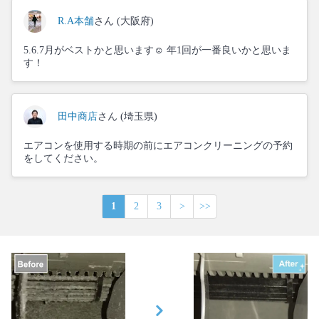
R.A本舗
さん (大阪府)
5.6.7月がベストかと思います☺️ 年1回が一番良いかと思いま
す！
田中商店
さん (埼玉県)
エアコンを使用する時期の前にエアコンクリーニングの予約
をしてください。
1
2
3
>
>>