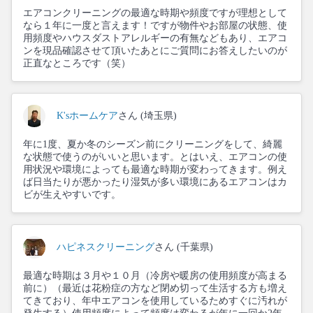
エアコンクリーニングの最適な時期や頻度ですが理想として
なら１年に一度と言えます！ですが物件やお部屋の状態、使
用頻度やハウスダストアレルギーの有無などもあり、エアコ
ンを現品確認させて頂いたあとにご質問にお答えしたいのが
正直なところです（笑）
K'sホームケア
さん (埼玉県)
年に1度、夏か冬のシーズン前にクリーニングをして、綺麗
な状態で使うのがいいと思います。とはいえ、エアコンの使
用状況や環境によっても最適な時期が変わってきます。例え
ば日当たりが悪かったり湿気が多い環境にあるエアコンはカ
ビが生えやすいです。
ハピネスクリーニング
さん (千葉県)
最適な時期は３月や１０月（冷房や暖房の使用頻度が高まる
前に）（最近は花粉症の方など閉め切って生活する方も増え
てきており、年中エアコンを使用しているためすぐに汚れが