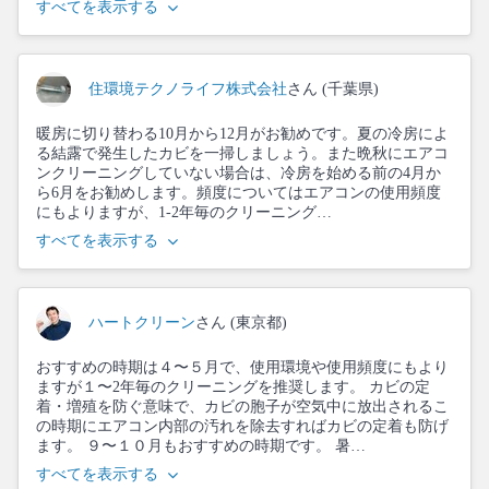
すべてを表示する
住環境テクノライフ株式会社
さん (千葉県)
暖房に切り替わる10月から12月がお勧めです。夏の冷房によ
る結露で発生したカビを一掃しましょう。また晩秋にエアコ
ンクリーニングしていない場合は、冷房を始める前の4月か
ら6月をお勧めします。頻度についてはエアコンの使用頻度
にもよりますが、1-2年毎のクリーニング…
すべてを表示する
ハートクリーン
さん (東京都)
おすすめの時期は４〜５月で、使用環境や使用頻度にもより
ますが１〜2年毎のクリーニングを推奨します。 カビの定
着・増殖を防ぐ意味で、カビの胞子が空気中に放出されるこ
の時期にエアコン内部の汚れを除去すればカビの定着も防げ
ます。 ９〜１０月もおすすめの時期です。 暑…
すべてを表示する