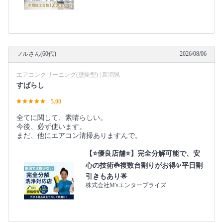
フルさん(60代)
2026/08/06
エアコンクリーニング(壁掛型) | 新潟県
すばらし
5.00
全てに関して、素晴らしい。
今後、必ず使います。
まだ、他にエアコン清掃ありますんで。
【⭐️優良店舗⭐️】完全分解可能で、安
心の技術☘️複数台割りがお得✨平日割
引きもあり🌟
株式会社M'sエンタープライズ