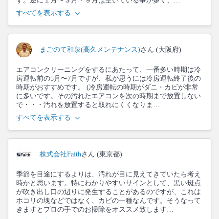
す。逆に１月〜３月・９月は空いている事が多く、…
すべてを表示する
まごのて和泉(高久メンテナンス)
さん (大阪府)
エアコンクリーニングをするにあたって、一番多い時期は冷
房運転前の5月〜7月ですが、私が思うには冷房運転終了後の
時期がおすすめです。 (冷房運転の時期がダニ・カビが非常
に多いです。その汚れたエアコンを次の時期まで放置しない
で・・・汚れを放置すると取れにくくなりま…
すべてを表示する
株式会社Faith
さん (東京都)
季節を目途にするよりは、汚れが目に見えてきていたら考え
時かと思います。特にわかりやすいサインとして、黒い斑点
が吹き出し口の辺りに発生することがあるのですが、これは
ホコリの塊などではなく、カビの一種なんです。そうなって
きますとプロの手でのお掃除をオススメ致します…