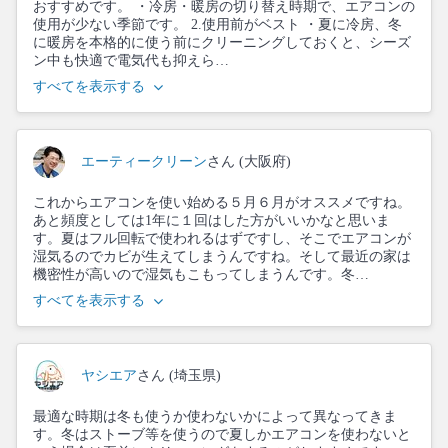
おすすめです。 ・冷房・暖房の切り替え時期で、エアコンの
使用が少ない季節です。 2.使用前がベスト ・夏に冷房、冬
に暖房を本格的に使う前にクリーニングしておくと、シーズ
ン中も快適で電気代も抑えら…
すべてを表示する
エーティークリーン
さん (大阪府)
これからエアコンを使い始める５月６月がオススメですね。
あと頻度としては1年に１回はした方がいいかなと思いま
す。夏はフル回転で使われるはずですし、そこでエアコンが
湿気るのでカビが生えてしまうんですね。そして最近の家は
機密性が高いので湿気もこもってしまうんです。冬…
すべてを表示する
ヤシエア
さん (埼玉県)
最適な時期は冬も使うか使わないかによって異なってきま
す。冬はストーブ等を使うので夏しかエアコンを使わないと