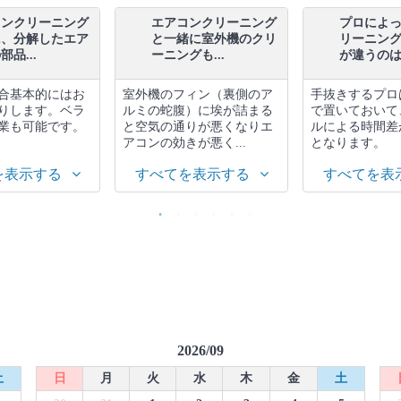
コンクリーニング
エアコンクリーニング
プロによ
に、分解したエア
と一緒に室外機のクリ
リーニン
品...
ーニングも...
が違うのは.
合基本的にはお
室外機のフィン（裏側のア
手抜きするプロ
りします。ベラ
ルミの蛇腹）に埃が詰まる
で置いておいて
業も可能です。
と空気の通りが悪くなりエ
ルによる時間差
アコンの効きが悪く...
となります。
を表示する
すべてを表示する
すべてを表
2026/09
土
日
月
火
水
木
金
土