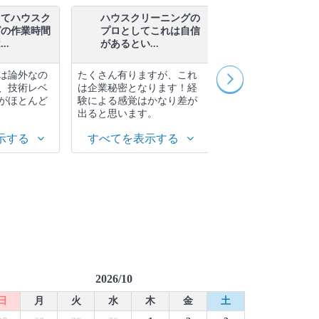
ってハウスク
ハウスクリーニングの
対応地域以外
グの作業時間
プロとしてこれは自信
スクリーニン
..
があるとい...
することは...
は論外なの
たくさん有りますが、これ
移動距離に関係する
、技術レベ
は企業秘密となります！経
単にお答えするのは
がほとんど
験による感覚はかなり差が
です。事前に相談す
出ると思います。
おすすめします。 ...
示する
すべてを表示する
すべてを表示す
2026/10
日
月
火
水
木
金
土