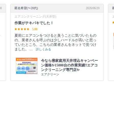
08
匿名希望(〜20代)
2026/06/20
エアコンクリーニング(天井型)
作業がテキパキでした！
5.00
夏前にエアコンをつけると臭うことに気づいたもの
ー
の、業者さんを呼ぶのは少しハードルが高いと思っ
ていたところ、こちらの業者さんをネットで見つけ
ました。 ...
詳しくみる
今なら🉐家庭用天井埋込キャンペー
ン価格✨15000台の作業実績‼️エアコ
ンクリーニング専門店✨
エアクリーン