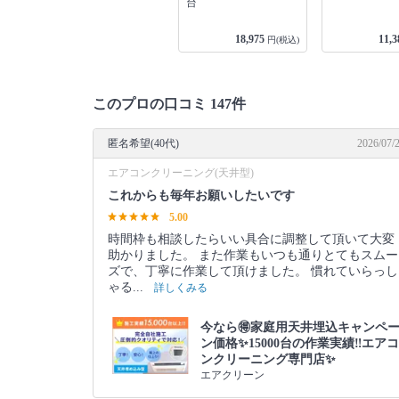
台
18,975
11,3
円(税込)
このプロの口コミ 147件
匿名希望(40代)
2026/07/
エアコンクリーニング(天井型)
これからも毎年お願いしたいです
5.00
時間枠も相談したらいい具合に調整して頂いて大変
助かりました。 また作業もいつも通りとてもスムー
ズで、丁寧に作業して頂けました。 慣れていらっし
ゃる...
詳しくみる
今なら🉐家庭用天井埋込キャンペ
ン価格✨15000台の作業実績‼️エアコ
ンクリーニング専門店✨
エアクリーン