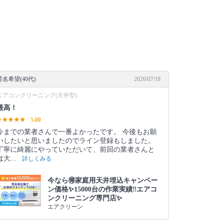
匿名希望(40代)
2026/07/18
エアコンクリーニング(天井型)
最高！
5.00
今までの業者さんで一番よかったです。 今後もお願
いしたいと思いましたのでライン登録もしました。
丁寧に綺麗にやっていただいて、前回の業者さんと
は大...
詳しくみる
今なら🉐家庭用天井埋込キャンペー
ン価格✨15000台の作業実績‼️エアコ
ンクリーニング専門店✨
エアクリーン