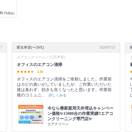
85
円(税込)
27
匿名希望(〜20代)
2026/07/21
エアコンクリーニング(天井型)
オフィスのエアコン清掃
4.80
オフィスのエアコン清掃をご依頼しました。作業前
はカビの臭いがしていましたが、ご作業いただいた
後は臭わず、効きも良くなったと思います。作業前
後のコミュニ...
詳しくみる
ー
今なら🉐家庭用天井埋込キャンペー
ン価格✨15000台の作業実績‼️エアコ
ンクリーニング専門店✨
エアクリーン