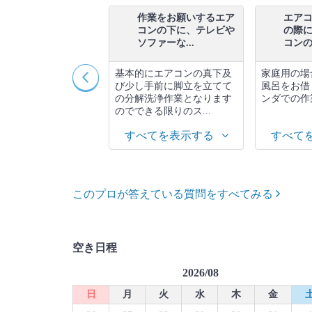
対応地域以外でもハウ
作業をお願いするエア
エア
スクリーニングを依頼
コンの下に、テレビや
の際
ることは...
ソファーな...
コンの部
離に関係するので簡
基本的にエアコンの真下及
家庭用の場
答えするのは難しい
び少し手前に脚立を立てて
風呂をお借
事前に相談する事を
の分解洗浄作業となります
ンダでの作
します。 ...
のでできる限りのス...
べてを表示する
すべてを表示する
すべて
このプロが答えている質問をすべてみる
空き日程
2026/08
日
月
火
水
木
金