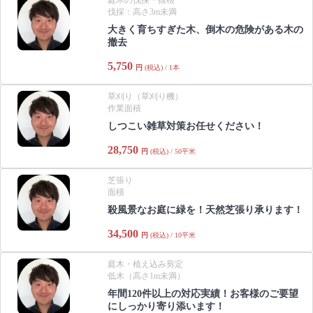
伐採：高さ3m未満
大きく育ちすぎた木、倒木の危険がある木の
撤去
5,750
円
(税込) / 1本
草刈り（草刈り機）
作業面積
しつこい雑草対策お任せください！
28,750
円
(税込) / 50平米
芝張り
面積
殺風景なお庭に緑を！天然芝張り承ります！
34,500
円
(税込) / 10平米
庭木・植え込み剪定
低木（高さ1m未満）
年間120件以上の対応実績！お客様のご要望
にしっかり寄り添います！