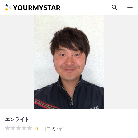
search
menu
エンライト
0
口コミ 0件