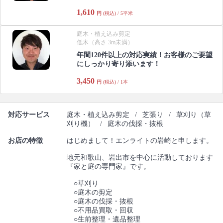
1,610
円
(税込) / 5平米
庭木・植え込み剪定
低木（高さ 3m未満）
年間120件以上の対応実績！お客様のご要望
にしっかり寄り添います！
3,450
円
(税込) / 1本
対応サービス
庭木・植え込み剪定
/
芝張り
/
草刈り（草
刈り機）
/
庭木の伐採・抜根
お店の特徴
はじめまして！エンライトの岩崎と申します。
地元和歌山、岩出市を中心に活動しております
『家と庭の専門家』です。
○草刈り
○庭木の剪定
○庭木の伐採・抜根
○不用品買取・回収
○生前整理・遺品整理