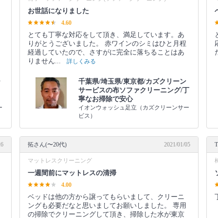
お世話になりました
4.60
とても丁寧な対応をして頂き、満足しています。あ
りがとうございました。 赤ワインのシミはひと月程
経過していたので、さすがに完全に落ちることはあ
りません...
詳しくみる
ー
千葉県/埼玉県/東京都/カズクリーン
サービスの布ソファクリーニング/丁
寧なお掃除で安心
ー
イオンウォッシュ足立（カズクリーンサー
ビス）
26
拓さん(〜20代)
2021/01/05
マットレスクリーニング
一週間前にマットレスの清掃
4.00
ベッドは他の方から譲ってもらいまして、クリーニ
ングも必要だなと思いましてお願いしました。 専用
の掃除でクリーニングして頂き、掃除した水が東京