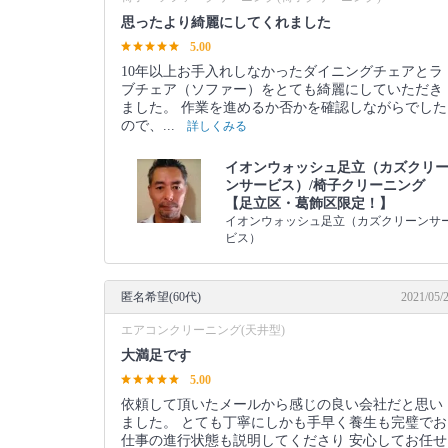
思ったより綺麗にしてくれました
5.00
10年以上お手入れしなかったダイニングチェアとラ
ブチェア（ソファー）をとても綺麗にしていただき
ました。 作業を進めるか否かを確認しながらでした
ので、...
詳しくみる
イオンウォッシュ足立（カズクリ
ンサービス）/椅子クリーニング
【足立区・葛飾区限定！】
イオンウォッシュ足立（カズクリーンサ
ビス）
匿名希望(60代)
2021/05/
エアコンクリーニング(天井型)
大満足です
5.00
依頼して頂いたメールから感じの良い会社だと思い
ました。 とても丁寧にしかも手早く養生も完璧でお
仕事の進行状態も説明してくださり 安心してお任せ