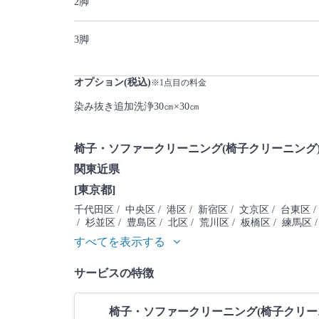
2脚
3脚
オプション(税込)
※1点目の料金
染み抜き追加洗浄30㎝×30㎝
椅子・ソファークリーニング(椅子クリーニング
関東近県
[東京都]
千代田区
/ 中央区
/ 港区
/ 新宿区
/ 文京区
/ 台東区
/
/ 杉並区
/ 豊島区
/ 北区
/ 荒川区
/ 板橋区
/ 練馬区
すべてを表示する
サービスの特徴
椅子・ソファークリーニング(椅子クリー