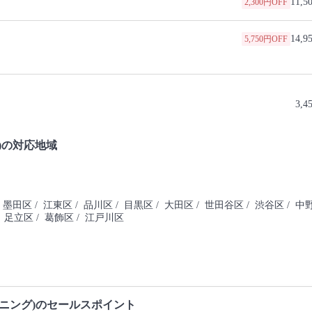
11,5
2,300円OFF
14,9
5,750円OFF
3,4
)の対応地域
 墨田区
/ 江東区
/ 品川区
/ 目黒区
/ 大田区
/ 世田谷区
/ 渋谷区
/ 中
/ 足立区
/ 葛飾区
/ 江戸川区
ニング)のセールスポイント