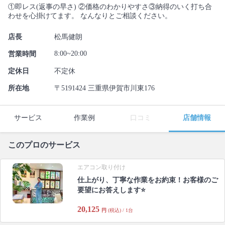
①即レス(返事の早さ) ②価格のわかりやすさ③納得のいく打ち合
わせを心掛けてます。 なんなりとご相談ください。
店長
松馬健朗
8:00~20:00
営業時間
定休日
不定休
所在地
〒5191424 三重県伊賀市川東176
サービス
作業例
口コミ
店舗情報
このプロのサービス
エアコン取り付け
仕上がり、丁寧な作業をお約束！お客様のご
要望にお答えします⭐️
20,125
円
(税込) / 1台