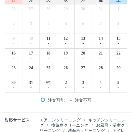
日
月
火
水
木
金
土
26
27
28
29
30
31
1
-
-
-
-
-
-
-
2
3
4
5
6
7
8
-
-
-
-
-
-
-
9
10
11
12
13
14
15
-
-
-
-
-
-
-
16
17
18
19
20
21
22
-
-
-
-
-
-
-
23
24
25
26
27
28
29
-
-
-
-
-
-
-
30
31
9/1
2
3
4
5
-
-
-
-
-
-
-
-
注文可能
注文不可
対応サービス
エアコンクリーニング
/
キッチンクリーニン
グ
/
換気扇クリーニング
/
お風呂・浴室ク
リーニング
/
洗面所クリーニング
/
トイレ