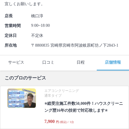
宜しくお願いします。
店長
橋口淳
9:00~18:00
営業時間
定休日
不定休
所在地
〒8800835 宮崎県宮崎市阿波岐原町坊ノ下2843-1
サービス
口コミ
日程
店舗情報
このプロのサービス
エアコンクリーニング
通常タイプ
⭐総受注施工件数50,000件！ハウスクリーニ
ング歴16年の技術で対応致します⭐
7,900
円
(税込) / 1台