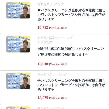
洗面所クリーニング
🌟ハウスクリーニング全般対応🌟家庭に嬉し
いワンストップサービス✨技術力には自信が
あります✨
10,752
円
(税込) / 1箇所
お風呂・浴室クリーニング
風呂釜洗浄
⭐総受注施工件50,000件！ハウスクリーニン
グ歴16年の技術で対応致します⭐
15,000
円
(税込) / 1箇所
キッチンクリーニング
🌟ハウスクリーニング全般対応🌟家庭に嬉し
いワンストップサービス✨技術力には自信が
あります✨
18,975
円
(税込) / 1箇所
換気扇クリーニング