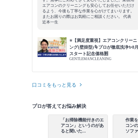
エアコンのクリーニングも安心してお任せいただけ
るよう、今後も丁寧な作業を心がけてまいります。
またお困りの際はお気軽にご相談ください。 代表
近本一生
⭐【満足度重視】エアコンクリーニ
ング(壁掛型)🌀プロが徹底洗浄✨8
スタート記念価格🈹
GENTLEMANCLEANING
口コミをもっと見る
プロが答えてお悩み解決
エアコンの設置場所に
「お掃除機能付きのエ
作業
よってエアコンクリー
アコン」というのがあ
コン
ングでき...
ると聞いた...
ソファー