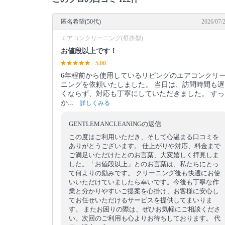
匿名希望(50代)
2026/07/
エアコンクリーニング(壁掛型)
お値段以上です！
5.00
6年程前から使用しているリビングのエアコンクリ
ニングを依頼いたしました。 当日は、訪問時間も遅
くならず、対応も丁寧にしていただきました。 すっ
か...
詳しくみる
GENTLEMANCLEANINGの返信
この度はご利用いただき、そして心温まる口コミを
ありがとうございます。 仕上がりや対応、料金まで
ご満足いただけたとのお言葉、大変嬉しく拝見しま
した。「お値段以上」とのお言葉は、私たちにとっ
て何よりの励みです。 クリーニング後も快適にお使
いいただけていましたら幸いです。今後も丁寧な作
業と分かりやすいご提案を心掛け、お客様に安心し
てお任せいただけるサービスを提供してまいりま
す。 またお困りの際は、ぜひお気軽にご相談くださ
い。次回のご利用も心よりお待ちしております。 代