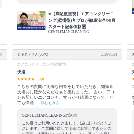
⭐【満足度重視】エアコンクリーニ
ング(壁掛型)🌀プロが徹底洗浄✨8月
月
スタート記念価格🈹
GENTLEMANCLEANING
30
ミキティさん(50代)
2026/06/24
エアコンクリーニング(壁掛型)
快適
5.00
こちらの質問に明確な回答をしていただき、知識＆
技術共に確かなんだなぁと感じました。 古いエアコ
ンも新しいエアコンも、すっかり綺麗になって、と
ても快適...
詳しくみる
GENTLEMANCLEANINGの返信
この度はご利用いただきまして、誠にありがとうご
ざいます。ご質問に対して明確にお答えできたとの
お言葉、大変励みになります。古いエアコンも新し