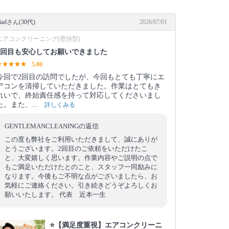
iadさん(30代)
2026/07/01
エアコンクリーニング(壁掛型)
2回目も安心してお願いできました
5.00
今回で2回目の訪問でしたが、今回もとても丁寧にエ
アコンを清掃していただきました。作業はとてもき
れいで、終始責任感を持って対応してくださいまし
た。また、...
詳しくみる
GENTLEMANCLEANINGの返信
この度も弊社をご利用いただきまして、誠にありが
とうございます。2回目のご依頼をいただけたこ
と、大変嬉しく思います。作業内容やご説明の点で
もご満足いただけたとのこと、スタッフ一同励みに
なります。今後もご不明な点がございましたら、お
気軽にご連絡ください。引き続きどうぞよろしくお
願いいたします。 代表 近本一生
⭐【満足度重視】エアコンクリーニ