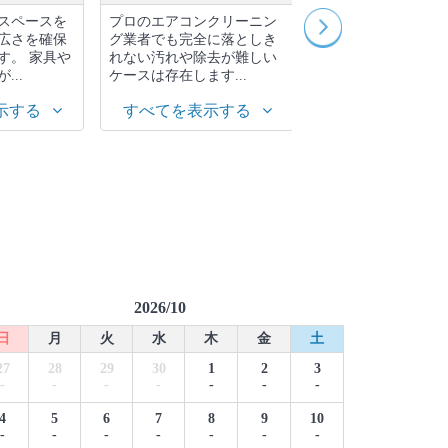
スペースを
プロのエアコンクリーニン
エアコンクリーニン
広さを確保
グ業者でも完全に落としき
圧洗浄の音は掃除機
す。 家具や
れない汚れや除去が難しい
や大きい程度で通常
...
ケースは存在します...
所に迷惑がかかるレ..
示する
すべてを表示する
すべてを表示す
2026/10
日
月
火
水
木
金
土
27
28
29
30
1
2
3
-
-
-
-
-
-
-
4
5
6
7
8
9
10
-
-
-
-
-
-
-