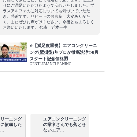
りにご満足いただけたようで安心いたしました。プ
ラスアルファのご対応についても気づいていただ
き、恐縮です。リピートのお言葉、大変ありがた
く、またぜひお声がけください。今後ともよろしく
お願いいたします。 代表 近本一生
⭐【満足度重視】エアコンクリーニ
ング(壁掛型)🌀プロが徹底洗浄✨8月
スタート記念価格🈹
GENTLEMANCLEANING
クリーニング
エアコンクリーニング
エアコンクリ
んに依頼した
の業者さんでも落とせ
の高圧洗浄の
..
ないエア...
うるさい...