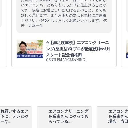
いエアコンも、どちらもしっかりと仕上げることが
でき、快適にお過ごしいただけるとのこと、とても
嬉しく思います。またお困りの際はお気軽にご連絡
ください。今後ともよろしくお願いいたします。 代
表 近本一生
⭐【満足度重視】エアコンクリーニ
月
ング(壁掛型)🌀プロが徹底洗浄✨8月
スタート記念価格🈹
GENTLEMANCLEANING
をお願いするエア
エアコンクリーニング
エアコン
の下に、テレビや
を業者さんにやっても
を業者さ
な...
らっている...
場合、当日.