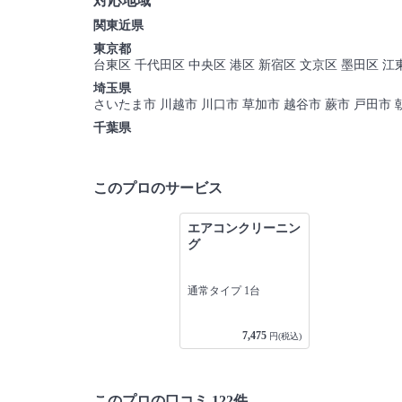
対応地域
関東近県
東京都
台東区 千代田区 中央区 港区 新宿区 文京区 墨田区 江
埼玉県
さいたま市 川越市 川口市 草加市 越谷市 蕨市 戸田市 
千葉県
このプロのサービス
エアコンクリーニン
グ
通常タイプ 1台
7,475
円(税込)
このプロの口コミ 122件