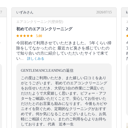
27
いずみさん
2026/07/15
k
エアコンクリーニング(壁掛型)
初めてのエアコンクリーニング
5.00
ー
今回初めて利用させていただきました。 5年くらい掃
除をしてなかったのと 最近カビ臭さを感じていたの
で知り合いの方に紹介していただいたサイトで来て
い...
詳しくみる
GENTLEMANCLEANINGの返信
この度はご利用いただき、また嬉しい口コミをあり
がとうございます。 初めてのエアコンクリーニング
をお任せいただき、大切な3台の作業にご満足いた
だけたようで大変嬉しく思います。ビフォー・アフ
ターをご確認いただくことで、安心してお任せいた
だけたとのお言葉も励みになります。 今後もカビや
ニオイを防ぐため、定期的なクリーニングがおすす
めです。何か気になることがございましたら、お気
軽にご相談ください。またのご利用を心よりお待ち
しております。 代表 近本一生