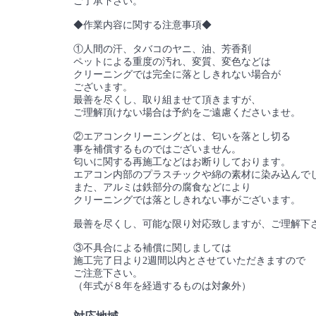
ご了承下さい。
◆作業内容に関する注意事項◆
①人間の汗、タバコのヤニ、油、芳香剤
ペットによる重度の汚れ、変質、変色などは
クリーニングでは完全に落としきれない場合が
ございます。
最善を尽くし、取り組ませて頂きますが、
ご理解頂けない場合は予約をご遠慮くださいませ。
②エアコンクリーニングとは、匂いを落とし切る
事を補償するものではございません。
匂いに関する再施工などはお断りしております。
エアコン内部のプラスチックや綿の素材に染み込んで
また、アルミは鉄部分の腐食などにより
クリーニングでは落としきれない事がございます。
最善を尽くし、可能な限り対応致しますが、ご理解下
③不具合による補償に関しましては
施工完了日より2週間以内とさせていただきますので
ご注意下さい。
（年式が８年を経過するものは対象外）