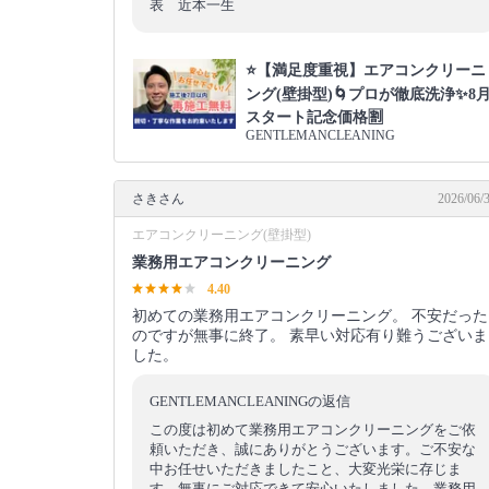
表 近本一生
⭐【満足度重視】エアコンクリーニ
ング(壁掛型)🌀プロが徹底洗浄✨8
スタート記念価格🈹
GENTLEMANCLEANING
さきさん
2026/06/
エアコンクリーニング(壁掛型)
業務用エアコンクリーニング
4.40
初めての業務用エアコンクリーニング。 不安だった
のですが無事に終了。 素早い対応有り難うございま
した。
GENTLEMANCLEANINGの返信
この度は初めて業務用エアコンクリーニングをご依
頼いただき、誠にありがとうございます。ご不安な
中お任せいただきましたこと、大変光栄に存じま
す。無事にご対応できて安心いたしました。業務用