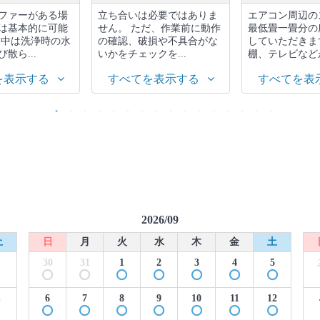
ファーがある場
立ち合いは必要ではありま
エアコン周辺の
は基本的に可能
せん。 ただ、作業前に動作
最低畳一畳分の
業中は洗浄時の水
の確認、破損や不具合がな
していただきま
散ら...
いかをチェックを...
棚、テレビなどが
を表示する
すべてを表示する
すべてを表
2026/09
土
日
月
火
水
木
金
土
30
31
1
2
3
4
5
1
6
7
8
9
10
11
12
8