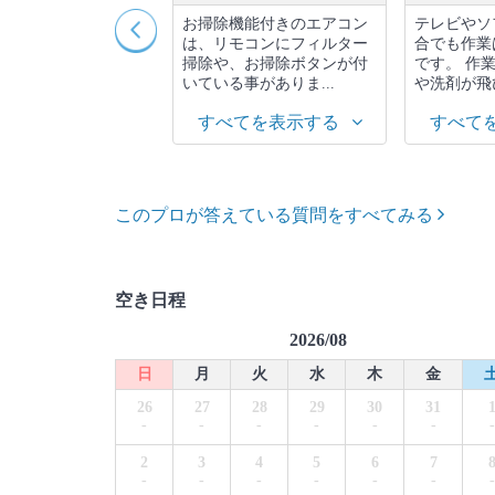
の距離が狭すぎる場
お掃除機能付きのエアコン
テレビやソ
きない事がありま
は、リモコンにフィルター
合でも作業
間が5cm未満だと分
掃除や、お掃除ボタンが付
です。 作
バーの取り外...
いている事がありま...
や洗剤が飛び
べてを表示する
すべてを表示する
すべて
このプロが答えている質問をすべてみる
空き日程
2026/08
日
月
火
水
木
金
26
27
28
29
30
31
-
-
-
-
-
-
-
2
3
4
5
6
7
-
-
-
-
-
-
-