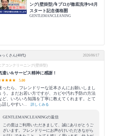
ング(壁掛型)🌀プロが徹底洗浄✨8月
スタート記念価格🈹
GENTLEMANCLEANING
みっくさん(40代)
2026/06/17
エアコンクリーニング(壁掛型)
気遣い&サービス精神に感謝！
5.00
迷ったら、フレンドリーな近本さんにお願いしまし
ょう。まだお若い方ですが、カビや汚れ予防の方法
など、いろいろ知識を丁寧に教えてくれます。とて
も話しやすい...
詳しくみる
GENTLEMANCLEANINGの返信
この度はご利用いただきまして、誠にありがとうご
ざいます。フレンドリーにお声がけいただきながら
お話しできたこと、とても嬉しく思います。仕上が