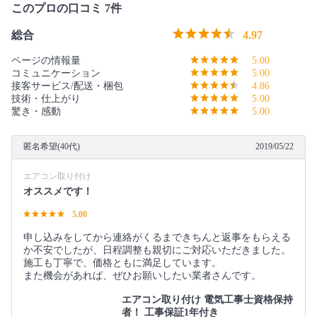
このプロの口コミ 7件
総合
4.97
ページの情報量
5.00
コミュニケーション
5.00
接客サービス/配送・梱包
4.86
技術・仕上がり
5.00
驚き・感動
5.00
匿名希望(40代)
2019/05/22
エアコン取り付け
オススメです！
5.00
申し込みをしてから連絡がくるまできちんと返事をもらえる
か不安でしたが、日程調整も親切にご対応いただきました。
施工も丁寧で、価格ともに満足しています。
また機会があれば、ぜひお願いしたい業者さんです。
エアコン取り付け 電気工事士資格保持
者！ 工事保証1年付き