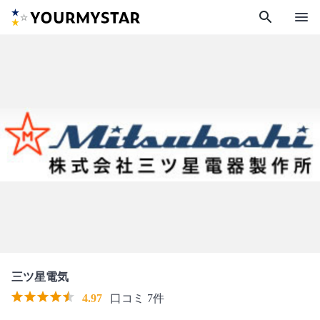
search
menu
三ツ星電気
4.97
口コミ 7件