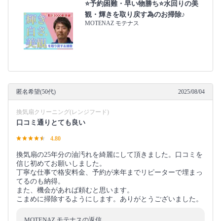
⭐️予約困難・早い物勝ち⭐️水回りの美
観・輝きを取り戻す為のお掃除♪
MOTENAZ モテナス
匿名希望(50代)
2025/08/04
換気扇クリーニング(レンジフード)
口コミ通りとても良い
4.80
換気扇の25年分の油汚れを綺麗にして頂きました。口コミを
信じ初めてお願いしました。
丁寧な仕事で格安料金、予約が来年までリピーターで埋まっ
てるのも納得。
また、機会があれば頼むと思います。
こまめに掃除するようにします。ありがとうございました。
MOTENAZ モテナスの返信