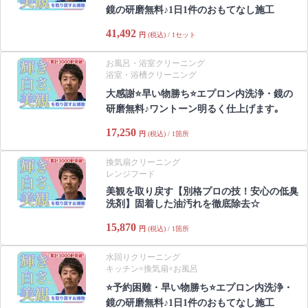
鏡の研磨無料♪1日1件のおもてなし施工
41,492
円
(税込) / 1セット
お風呂・浴室クリーニング
浴室・浴槽クリーニング
大感謝⭐️早い物勝ち⭐️エプロン内洗浄・鏡の
研磨無料♪ワントーン明るく仕上げます｡
17,250
円
(税込) / 1箇所
換気扇クリーニング
レンジフード
美観を取り戻す【別格プロの技！安心の低臭
洗剤】固着した油汚れを徹底除去☆
15,870
円
(税込) / 1箇所
水回りクリーニング
キッチン×換気扇×お風呂
⭐️予約困難・早い物勝ち⭐️エプロン内洗浄・
鏡の研磨無料♪1日1件のおもてなし施工