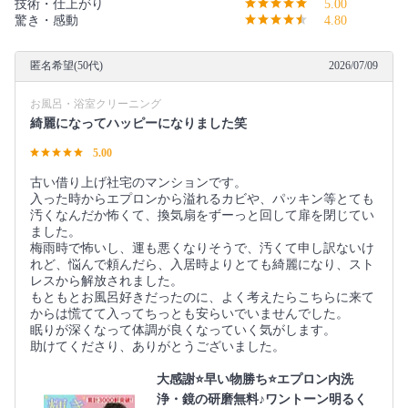
技術・仕上がり
5.00
驚き・感動
4.80
匿名希望(50代)
2026/07/09
お風呂・浴室クリーニング
綺麗になってハッピーになりました笑
5.00
古い借り上げ社宅のマンションです。
入った時からエプロンから溢れるカビや、パッキン等とても
汚くなんだか怖くて、換気扇をずーっと回して扉を閉じてい
ました。
梅雨時で怖いし、運も悪くなりそうで、汚くて申し訳ないけ
れど、悩んで頼んだら、入居時よりとても綺麗になり、スト
レスから解放されました。
もともとお風呂好きだったのに、よく考えたらこちらに来て
からは慌てて入ってちっとも安らいでいませんでした。
眠りが深くなって体調が良くなっていく気がします。
助けてくださり、ありがとうございました。
大感謝⭐️早い物勝ち⭐️エプロン内洗
浄・鏡の研磨無料♪ワントーン明るく