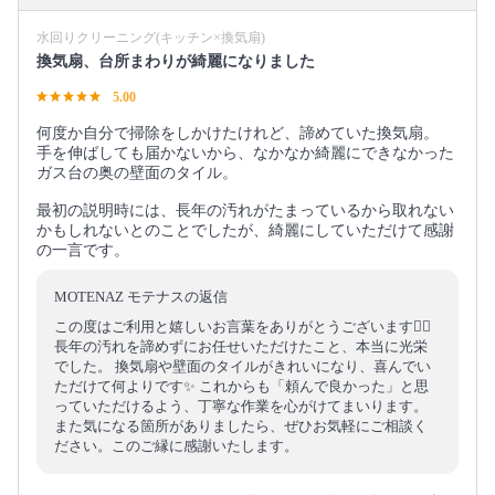
水回りクリーニング(キッチン×換気扇)
換気扇、台所まわりが綺麗になりました
5.00
何度か自分で掃除をしかけたけれど、諦めていた換気扇。
手を伸ばしても届かないから、なかなか綺麗にできなかった
ガス台の奥の壁面のタイル。
最初の説明時には、長年の汚れがたまっているから取れない
かもしれないとのことでしたが、綺麗にしていただけて感謝
の一言です。
MOTENAZ モテナスの返信
この度はご利用と嬉しいお言葉をありがとうございます🙇‍♂️
長年の汚れを諦めずにお任せいただけたこと、本当に光栄
でした。 換気扇や壁面のタイルがきれいになり、喜んでい
ただけて何よりです✨ これからも「頼んで良かった」と思
っていただけるよう、丁寧な作業を心がけてまいります。
また気になる箇所がありましたら、ぜひお気軽にご相談く
ださい。このご縁に感謝いたします。