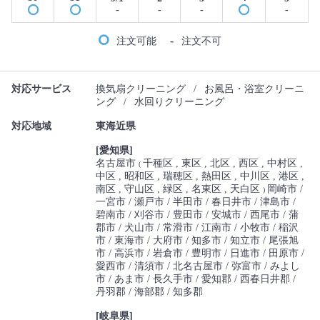
-
-
-
-
-
注文可能
注文不可
対応サービス
換気扇クリーニング
/
お風呂・浴室クリーニ
ング
/
水回りクリーニング
対応地域
東海近県
[愛知県]
名古屋市
千種区
東区
北区
西区
中村区
(
中区
昭和区
瑞穂区
熱田区
中川区
港区
南区
守山区
緑区
名東区
天白区
岡崎市
)
一宮市
瀬戸市
半田市
春日井市
津島市
碧南市
刈谷市
豊田市
安城市
西尾市
蒲
郡市
犬山市
常滑市
江南市
小牧市
稲沢
市
東海市
大府市
知多市
知立市
尾張旭
市
高浜市
岩倉市
豊明市
日進市
田原市
愛西市
清須市
北名古屋市
弥富市
みよし
市
あま市
長久手市
愛知郡
西春日井郡
丹羽郡
海部郡
知多郡
[岐阜県]