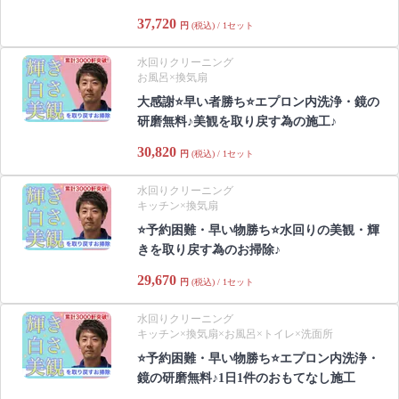
37,720
円
(税込) / 1セット
水回りクリーニング
お風呂×換気扇
大感謝⭐️早い者勝ち⭐️エプロン内洗浄・鏡の
研磨無料♪美観を取り戻す為の施工♪
30,820
円
(税込) / 1セット
水回りクリーニング
キッチン×換気扇
⭐️予約困難・早い物勝ち⭐️水回りの美観・輝
きを取り戻す為のお掃除♪
29,670
円
(税込) / 1セット
水回りクリーニング
キッチン×換気扇×お風呂×トイレ×洗面所
⭐️予約困難・早い物勝ち⭐️エプロン内洗浄・
鏡の研磨無料♪1日1件のおもてなし施工