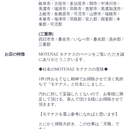
岐阜市
大垣市
多治見市
関市
中津川市
美濃市
瑞浪市
羽島市
恵那市
美濃加茂市
土岐市
各務原市
可児市
山県市
瑞穂市
本巣市
海津市
羽島郡
安八郡
揖斐郡
本
巣郡
可児郡
[三重県]
四日市市
桑名市
いなべ市
桑名郡
員弁郡
三重郡
お店の特徴
MOTENAZ モテナスのページをご覧いただき誠
にありがとうございます。
◆社名のMOTENAZ モテナスの意味◆
1件1件おもてなし精神でお掃除させて頂く気持
ちで『モテナス』と社名にしました。
汚れに対して妥協したくないので、お客様に満
足して頂ける、喜んで頂ける様にお掃除させて
頂きます。
【モテナスを選ぶ参考になればと思います】
とにかく掃除大好き、この仕事は「天職」で