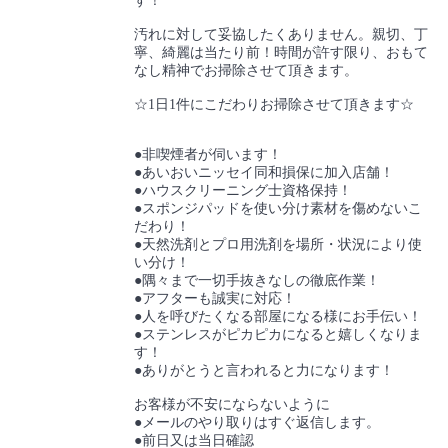
す！
汚れに対して妥協したくありません。親切、丁
寧、綺麗は当たり前！時間が許す限り、おもて
なし精神でお掃除させて頂きます。
☆1日1件にこだわりお掃除させて頂きます☆
●非喫煙者が伺います！
●あいおいニッセイ同和損保に加入店舗！
●ハウスクリーニング士資格保持！
●スポンジパッドを使い分け素材を傷めないこ
だわり！
●天然洗剤とプロ用洗剤を場所・状況により使
い分け！
●隅々まで一切手抜きなしの徹底作業！
●アフターも誠実に対応！
●人を呼びたくなる部屋になる様にお手伝い！
●ステンレスがピカピカになると嬉しくなりま
す！
●ありがとうと言われると力になります！
お客様が不安にならないように
●メールのやり取りはすぐ返信します。
●前日又は当日確認