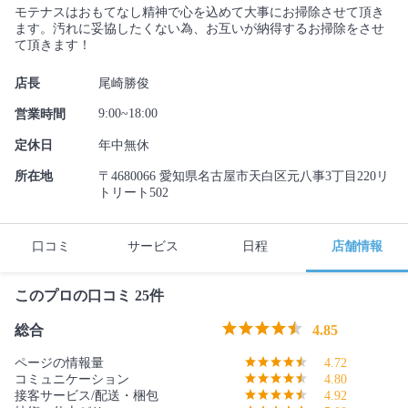
モテナスはおもてなし精神で心を込めて大事にお掃除させて頂き
ます。汚れに妥協したくない為、お互いが納得するお掃除をさせ
て頂きます！
店長
尾崎勝俊
9:00~18:00
営業時間
定休日
年中無休
所在地
〒4680066 愛知県名古屋市天白区元八事3丁目220リ
トリート502
口コミ
サービス
日程
店舗情報
このプロの口コミ 25件
総合
4.85
ページの情報量
4.72
コミュニケーション
4.80
接客サービス/配送・梱包
4.92