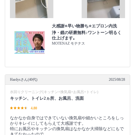
大感謝⭐️早い物勝ち⭐️エプロン内洗
浄・鏡の研磨無料♪ワントーン明るく
仕上げます｡
MOTENAZ モテナス
Hardysさん(40代)
2025/08/28
水回りクリーニング(キッチン×換気扇×お風呂×トイレ)
キッチン、トイレ2ヵ所、お風呂、洗面
4.80
なかなか自身ではできていない換気扇や細かいところをしっ
かりキレイにしてもらえて大感謝です。
特にお風呂やキッチンの換気扇はなかなか大掃除などにもで
きてなかったので、