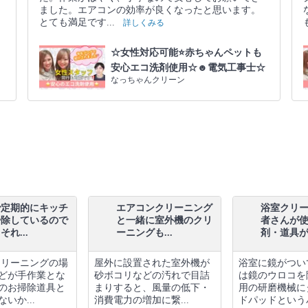
☆
ました。エアコンの効率が良くなったと思います。
とても満足です...
詳しくみる
☆女性対応可能⭐️赤ちゃんペットも
安心エコ洗剤使用☆☻電気工事士☆
なっちゃんクリーン
で定期的にキッチ
エアコンクリーニング
浴室クリ
掃除しているので
と一緒に室外機のクリ
者さんが
れ...
ーニングも...
剤・道具が.
クリーニングの場
屋外に設置された室外機が
浴室に鏡がつい
どが手作業とな
砂ボコリなどの汚れで目詰
は鏡のウロコを
のお掃除道具と
まりすると、風量の低下・
用の研磨機械に
いか...
消費電力の増加に繋...
ドパッドというパ