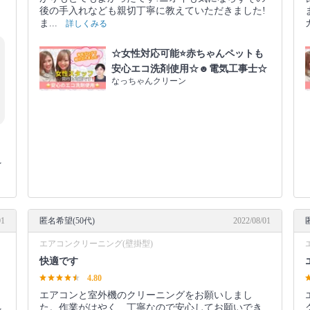
後の手入れなども親切丁寧に教えていただきました!
ま...
詳しくみる
☆女性対応可能⭐️赤ちゃんペットも
安心エコ洗剤使用☆☻電気工事士☆
なっちゃんクリーン
☆
01
匿名希望(50代)
2022/08/01
エアコンクリーニング(壁掛型)
快適です
4.80
エアコンと室外機のクリーニングをお願いしまし
た。作業がはやく、丁寧なので安心してお願いでき