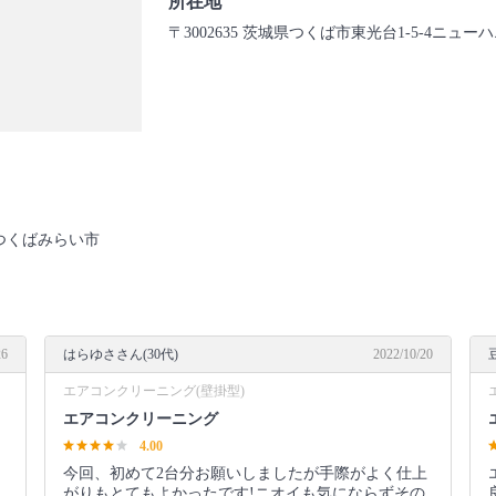
所在地
〒3002635 茨城県つくば市東光台1-5-4ニュー
 つくばみらい市
26
はらゆささん(30代)
2022/10/20
エアコンクリーニング(壁掛型)
エアコンクリーニング
4.00
今回、初めて2台分お願いしましたが手際がよく仕上
がりもとてもよかったです!ニオイも気にならずその