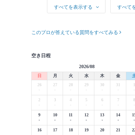
べてを表示する
すべてを表示する
すべて
このプロが答えている質問をすべてみる
空き日程
2026/08
日
月
火
水
木
金
26
27
28
29
30
31
-
-
-
-
-
-
-
2
3
4
5
6
7
-
-
-
-
-
-
-
9
10
11
12
13
14
1
-
-
-
-
-
-
-
16
17
18
19
20
21
2
-
-
-
-
-
-
-