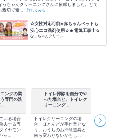
なっちゃんクリーニングさんに依頼しました。とて
も親切で素...
詳しくみる
☆女性対応可能⭐️赤ちゃんペットも
安心エコ洗剤使用☆☻電気工事士☆
なっちゃんクリーン
ーニングの業
トイレ掃除を自分でや
ハウスクリー
使う専門の洗
った場合と、トイレク
プロとしてこ
..
リーニング...
があるとい...
ている場合
トイレクリーニングの場
.ハウスクリーニン
除去する専
合、ほとんどが手作業とな
な技術や作業方法が
ダイヤモン
り、おうちのお掃除道具と
は思わないですが、
ッ...
何ら変わりないかもし...
所に洗剤と工具を...