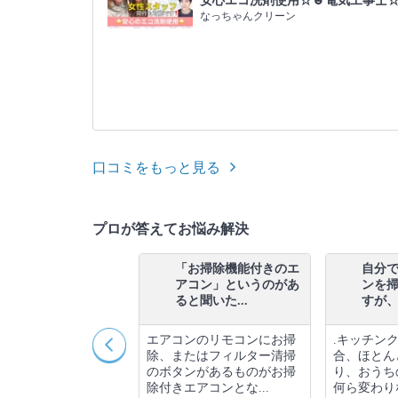
安心エコ洗剤使用☆☻電気工事士
なっちゃんクリーン
口コミをもっと見る
プロが答えてお悩み解決
洗面所クリーニングの
「お掃除機能付きのエ
自分
ときに、エコ洗剤など
アコン」というのがあ
ンを
使っても...
ると聞いた...
すが、そ
まの希望に合わせ
エアコンのリモコンにお掃
.キッチン
コ洗剤も使いますの
除、またはフィルター清掃
合、ほとん
にお知らせくださ
のボタンがあるものがお掃
り、おうち
さいお子さんのい...
除付きエアコンとな...
何ら変わりな