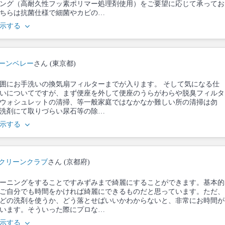
ング（高耐久性フッ素ポリマー処理剤使用）をご要望に応じて承ってお
ちらは抗菌仕様で細菌やカビの…
示する
ーンベレー
さん (東京都)
囲にお手洗いの換気扇フィルターまでが入ります。 そして気になる仕
いについてですが、まず便座を外して便座のうらがわらや脱臭フィルタ
ウォシュレットの清掃、等一般家庭ではなかなか難しい所の清掃は勿
洗剤にて取りづらい尿石等の除…
示する
クリーンクラブ
さん (京都府)
ーニングをすることですみずみまで綺麗にすることができます。基本的
ご自分でも時間をかければ綺麗にできるものだと思っています。ただ、
どの洗剤を使うか、どう落とせばいいかわからないと、非常にお時間が
います。そういった際にプロな…
示する