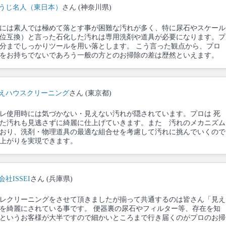
うじ名人（東日本）
さん (神奈川県)
には素人では極めて落とす事が困難な汚れが多く、特に尿石やスケール
位互換）と言った石化した汚れは専用洗剤や道具が必要になります。プ
分までしっかりツールを用い落とします。 こう言った観点から、プロ
をお持ちでないであろう一般の方とのお掃除の差は歴然といえます。
えハウスクリーニング
さん (東京都)
レ使用時には気づかない・見えない汚れが隠されています。プロは 死
た汚れも見逃さずに綺麗に仕上げていきます。また 汚れのメカニズム
おり、洗剤・物理道具の最適な組合せを考慮して汚れに挑んでいくので
上がりを実現できます。
社ISSEI
さん (兵庫県)
レクリーニングをさせて頂きましたが揃って共通するのは皆さん「見え
を綺麗にされている事です。 便器裏の尿石やフィルター等、存在を知
というお客様が大半ですので細かいところまで行き届くのがプロのお掃