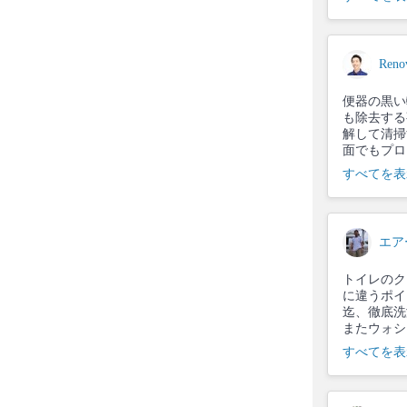
Renov
便器の黒い
も除去する
解して清掃
面でもプロ
すべてを表
エア
トイレのク
に違うポイ
迄、徹底洗
またウォシ
すべてを表