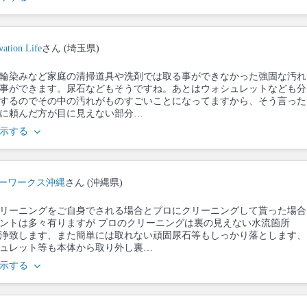
ation Life
さん (埼玉県)
輪染みなど家庭の清掃道具や洗剤では取る事ができなかった強固な汚れ
事ができます。尿石などもそうですね。あとはウォシュレットなども分
するのでその中の汚れがものすごいことになってますから、そう言った
に頼んだ方が目に見えない部分…
示する
ーワークス沖縄
さん (沖縄県)
リーニングをご自身でされる場合とプロにクリーニングして貰った場合
ントは多々有りますが プロのクリーニングは裏の見えない水流箇所
浄致します、また簡単には取れない頑固尿石等もしっかり落とします、
ュレット等も本体から取り外し裏…
示する