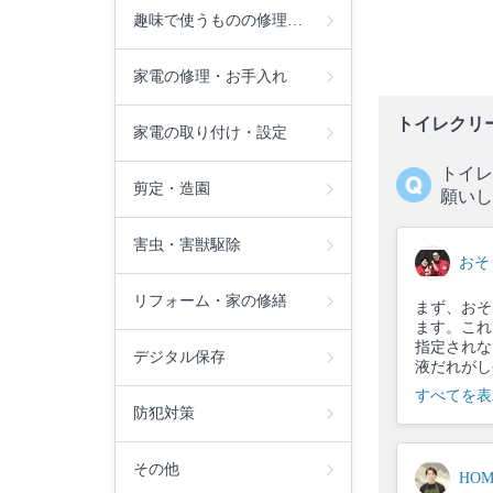
趣味で使うものの修理…
家電の修理・お手入れ
トイレクリ
家電の取り付け・設定
トイレ
剪定・造園
願いし
害虫・害獣駆除
おそ
リフォーム・家の修繕
まず、おそ
ます。これ
指定されな
デジタル保存
液だれがし
すべてを表
防犯対策
その他
HO