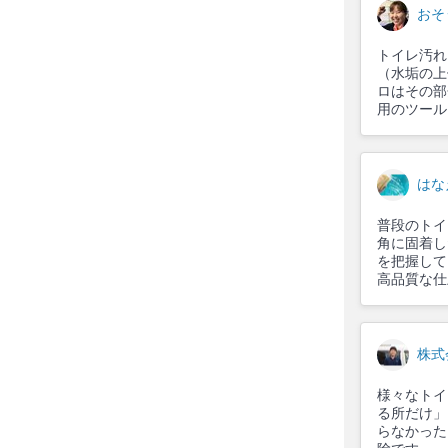
おそ
トイレ汚れ
（水垢の上
ロはその部
用のツール
はな
普段のトイ
角に固着し
を把握して
高品質な仕
株式会
様々なトイ
る所だけ」
らなかった