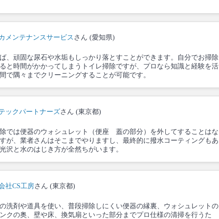
カメンテナンスサービス
さん (愛知県)
ば、頑固な尿石や水垢もしっかり落とすことができます。自分でお掃除
ると時間がかかってしまうトイレ掃除ですが、プロなら知識と経験を活
間で隅々までクリーニングすることが可能です。
テックパートナーズ
さん (東京都)
除では便器のウォシュレット（便座 蓋の部分）を外してすることはな
すが、業者さんはそこまでやりますし、最終的に撥水コーティングもあ
光沢と水のはじき方が全然ちがいます。
会社CS工房
さん (東京都)
の洗剤や道具を使い、普段掃除しにくい便器の縁裏、ウォシュレットの
ンクの奥、壁や床、換気扇といった部分までプロ仕様の清掃を行うた