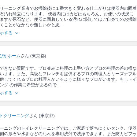
リーニング業者でお掃除後に１番大きく変わる仕上がりは便器内の固着
石汚れ除去になります。 便器内にはカビはもちろん、お使いの状況に
ますが尿石など、便器に固着している汚れに関してはご自身でのお掃除
くことがなかなか難しいかと思…
示する
ぴかホーム
さん (東京都)
できない質問です。プロ並みに料理の上手い方とプロの料理の差の様な
います。また、高級なフレンチを提供するプロの料理人とリーズナブル
供してくれるプロの料理人がいるように様々なプロがいます。もしトイ
ング の作業に希望があるので…
示する
トクリーニング
さん (東京都)
ーニングのトイレクリーニングでは、ご家庭で落ちにくいタンク、便器
側の尿石や水垢などの汚れを専用洗剤で洗浄できます。また防カビフッ