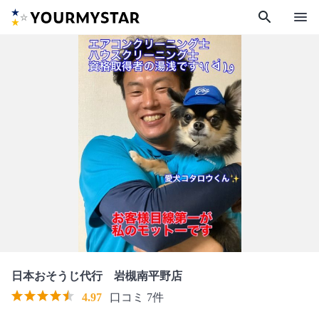
search
menu
日本おそうじ代行 岩槻南平野店
4.97
口コミ 7件