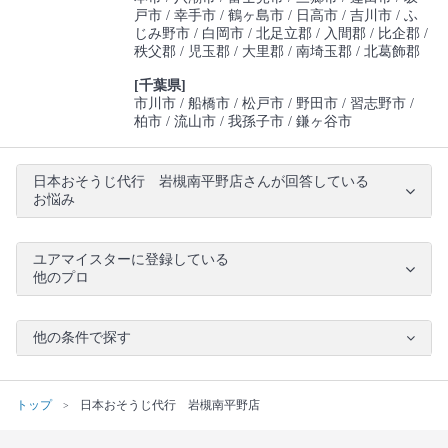
戸市
幸手市
鶴ヶ島市
日高市
吉川市
ふ
じみ野市
白岡市
北足立郡
入間郡
比企郡
秩父郡
児玉郡
大里郡
南埼玉郡
北葛飾郡
[千葉県]
市川市
船橋市
松戸市
野田市
習志野市
柏市
流山市
我孫子市
鎌ヶ谷市
日本おそうじ代行 岩槻南平野店さんが回答している
お悩み
ユアマイスターに登録している
他のプロ
他の条件で探す
トップ
日本おそうじ代行 岩槻南平野店