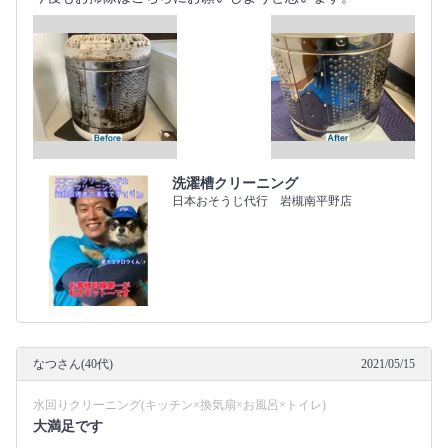
洗濯槽クリーニング
日本おそうじ代行 岩槻南平野店
なつさん(40代)
2021/05/15
水回りクリーニング(キッチン×換気扇×お風呂×トイレ)
大満足です