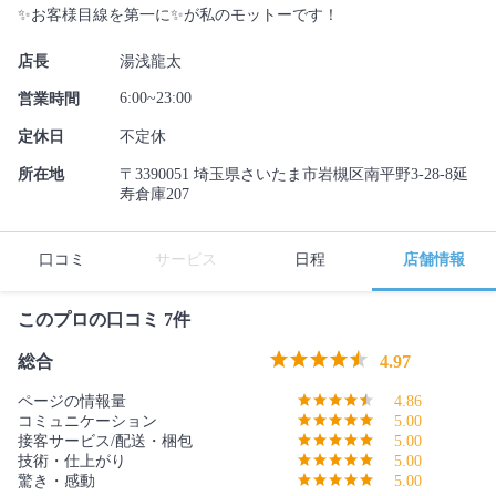
✨お客様目線を第一に✨が私のモットーです！
店長
湯浅龍太
6:00~23:00
営業時間
定休日
不定休
所在地
〒3390051 埼玉県さいたま市岩槻区南平野3-28-8延
寿倉庫207
口コミ
サービス
日程
店舗情報
このプロの口コミ 7件
総合
4.97
ページの情報量
4.86
コミュニケーション
5.00
接客サービス/配送・梱包
5.00
技術・仕上がり
5.00
驚き・感動
5.00