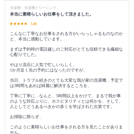
洗濯槽・洗濯機クリーニング
本当に素晴らしいお仕事をして頂きました。
5.00
こんなに丁寧なお仕事をされる方がいらっしゃるものなのか
と、本当に感動しています。
まずは予約時の電話越しのご対応がとても信頼できる繊細な
心配りでした。
やはり流石に人気で忙しいらしく、
1か月近く先の予約にはなったのですが、
当日、トラブル続きのとても大変な我が家の洗濯機…予定で
は3時間もあれば綺麗に解決するところを、
丁寧に丁寧に…なんと、5時間以上をかけて、まるで我が事
のような対応ぶりに、ホスピタリティとは何かを、そして、
人としてどうあるべきかの多くを学ばされた次第です。
お掃除に限らず、
このように素晴らしいお仕事をされる方を見たことがありま
せん。