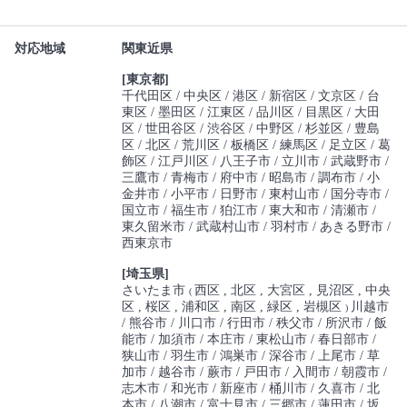
対応地域
関東近県
[東京都]
千代田区
中央区
港区
新宿区
文京区
台
東区
墨田区
江東区
品川区
目黒区
大田
区
世田谷区
渋谷区
中野区
杉並区
豊島
区
北区
荒川区
板橋区
練馬区
足立区
葛
飾区
江戸川区
八王子市
立川市
武蔵野市
三鷹市
青梅市
府中市
昭島市
調布市
小
金井市
小平市
日野市
東村山市
国分寺市
国立市
福生市
狛江市
東大和市
清瀬市
東久留米市
武蔵村山市
羽村市
あきる野市
西東京市
[埼玉県]
さいたま市
西区
北区
大宮区
見沼区
中央
(
区
桜区
浦和区
南区
緑区
岩槻区
川越市
)
熊谷市
川口市
行田市
秩父市
所沢市
飯
能市
加須市
本庄市
東松山市
春日部市
狭山市
羽生市
鴻巣市
深谷市
上尾市
草
加市
越谷市
蕨市
戸田市
入間市
朝霞市
志木市
和光市
新座市
桶川市
久喜市
北
本市
八潮市
富士見市
三郷市
蓮田市
坂