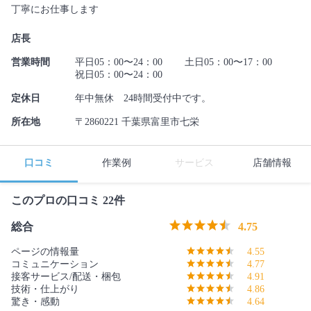
丁寧にお仕事します
店長
営業時間
平日05：00〜24：00 土日05：00〜17：00
祝日05：00〜24：00
定休日
年中無休 24時間受付中です。
所在地
〒2860221 千葉県富里市七栄
口コミ
作業例
サービス
店舗情報
このプロの口コミ 22件
総合
4.75
ページの情報量
4.55
コミュニケーション
4.77
接客サービス/配送・梱包
4.91
技術・仕上がり
4.86
驚き・感動
4.64