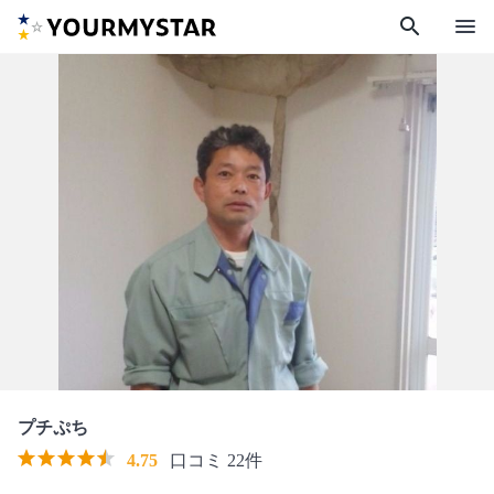
search
menu
プチぷち
4.75
口コミ 22件