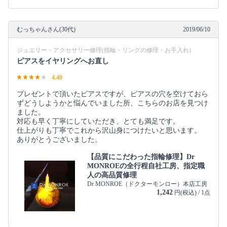
むっちゃんさん(30代)
2019/06/10
ジュエリー・アクセサリー修理(指輪・リングの修理・お手入れ)
ピアスをイヤリングへお直し
4.40
プレゼントで頂いたピアスですが、ピアスの穴を空けておら
ずどうしようかと悩んでいました所、こちらのお店を見つけ
ました。
対応も早く丁寧にしていただき、とても満足です。
仕上がりも丁寧でこれから沢山身につけたいと思います。
ありがとうございました。
【品質にこだわった指輪修理】Dr
MONROEの全行程自社工房、指定職
人の高品質修理
Dr MONROE（ドクターモンロー）本店工房
1,242
円(税込) / 1点