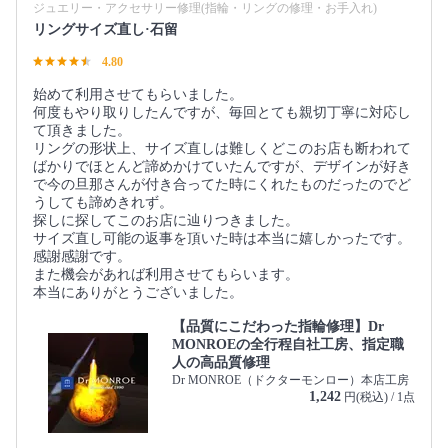
ジュエリー・アクセサリー修理(指輪・リングの修理・お手入れ)
リングサイズ直し·石留
4.80
始めて利用させてもらいました。
何度もやり取りしたんですが、毎回とても親切丁寧に対応し
て頂きました。
リングの形状上、サイズ直しは難しくどこのお店も断われて
ばかりでほとんど諦めかけていたんですが、デザインが好き
で今の旦那さんが付き合ってた時にくれたものだったのでど
うしても諦めきれず。
探しに探してこのお店に辿りつきました。
サイズ直し可能の返事を頂いた時は本当に嬉しかったです。
感謝感謝です。
また機会があれば利用させてもらいます。
本当にありがとうございました。
【品質にこだわった指輪修理】Dr
MONROEの全行程自社工房、指定職
人の高品質修理
Dr MONROE（ドクターモンロー）本店工房
1,242
円(税込) / 1点