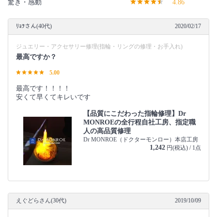
驚き・感動
4.86
ﾘｮｦさん(40代)
2020/02/17
ジュエリー・アクセサリー修理(指輪・リングの修理・お手入れ)
最高ですか？
5.00
最高です！！！！
安くて早くてキレいです
【品質にこだわった指輪修理】Dr
MONROEの全行程自社工房、指定職
人の高品質修理
Dr MONROE（ドクターモンロー）本店工房
1,242
円(税込) / 1点
えぐどらさん(30代)
2019/10/09