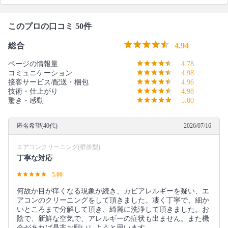
このプロの口コミ 50件
総合
4.94
ページの情報量
4.78
コミュニケーション
4.98
接客サービス/配送・梱包
4.96
技術・仕上がり
4.98
驚き・感動
5.00
匿名希望(40代)
2026/07/16
エアコンクリーニング(壁掛型)
丁寧な対応
5.00
何故か目が痒くなる現象が続き、カビアレルギーを疑い、エ
アコンのクリーニングをして頂きました。凄く丁寧で、細か
いところまで分解して頂き、綺麗に洗浄して頂きました。お
陰で、新鮮な空気で、アレルギーの症状も出ません。また機
会があれば是非お願いしようと思います。