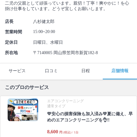
二児の父親として頑張っています。親切！丁寧！爽やかに！を心
掛け仕事をしています。どうぞ宜しくお願いします。
店長
八杉健太郎
15:00~20:00
営業時間
定休日
日曜日、水曜日
所在地
〒7140005 岡山県笠岡市新賀182-8
サービス
口コミ
日程
店舗情報
このプロのサービス
エアコンクリーニング
通常タイプ
💛安心の損害保険も加入済み💛夏に備え、早
めのエアコンクリーニングを👌‼️
8,600
円
(税込) / 1台