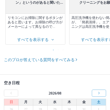
ン」というのがあると聞いた...
クリーニングをお願い
リモコンにお掃除に関するボタンが
高圧洗浄機を使わない簡
あると思います。お掃除の呼び方が
が、「簡易清掃」。エア
メーカーによって異なるので...
ニングは高圧洗浄機を使っ
すべてを表示する
すべてを表示す
このプロが答えている質問をすべてみる
空き日程
2026/08
日
月
火
水
木
金
土
26
27
28
29
30
31
1