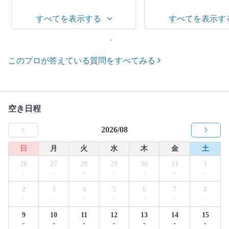
すべてを表示する
すべてを表示す
このプロが答えている質問をすべてみる
空き日程
2026/08
日
月
火
水
木
金
土
26
27
28
29
30
31
1
-
-
-
-
-
-
-
2
3
4
5
6
7
8
-
-
-
-
-
-
-
9
10
11
12
13
14
15
-
-
-
-
-
-
-