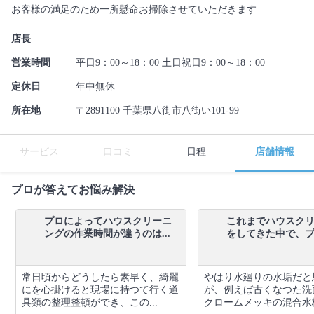
お客様の満足のため一所懸命お掃除させていただきます
店長
営業時間
平日9：00～18：00 土日祝日9：00～18：00
定休日
年中無休
所在地
〒2891100 千葉県八街市八街い101-99
サービス
口コミ
日程
店舗情報
プロが答えてお悩み解決
プロによってハウスクリーニ
これまでハウスク
ングの作業時間が違うのは...
をしてきた中で、プロ
常日頃からどうしたら素早く、綺麗
やはり水廻りの水垢だと
にを心掛けると現場に持つて行く道
が、例えば古くなつた洗
具類の整理整頓ができ、この...
クロームメッキの混合水栓