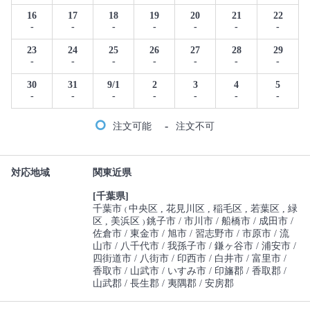
16
17
18
19
20
21
22
-
-
-
-
-
-
-
23
24
25
26
27
28
29
-
-
-
-
-
-
-
30
31
9/1
2
3
4
5
-
-
-
-
-
-
-
-
注文可能
注文不可
対応地域
関東近県
[千葉県]
千葉市
中央区
花見川区
稲毛区
若葉区
緑
(
区
美浜区
銚子市
市川市
船橋市
成田市
)
佐倉市
東金市
旭市
習志野市
市原市
流
山市
八千代市
我孫子市
鎌ヶ谷市
浦安市
四街道市
八街市
印西市
白井市
富里市
香取市
山武市
いすみ市
印旛郡
香取郡
山武郡
長生郡
夷隅郡
安房郡