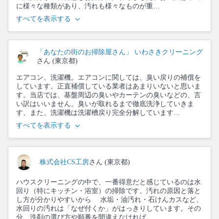
に様々な種類があり、汚れも様々なものが重…
すべてを表示する
「あなたの街のお掃除屋さん」 いわさきクリーニング
さん (東京都)
エアコン、洗濯機。エアコンに関しては、臭い戻りの補償を
しています。正直補償している業者はあまりいないと思いま
す。当店では、基盤周辺の臭いやカーテンの臭いなどの、言
い訳はいいません。臭いが取れるまで徹底洗浄していきま
す、また、洗濯機は洗濯槽戻り完全分解しています…
すべてを表示する
株式会社CS工房
さん (東京都)
ハウスクリーニングの中で、一番得意だと感じているのは水
回り（特にキッチン・浴室）の掃除です。汚れの原因と落と
し方が分かりやすいから 水垢・油汚れ・石けんカスなど、
水回りの汚れは「なぜ付くか」がはっきりしています。その
分、洗剤の選び方や順番を間違えなければ、…