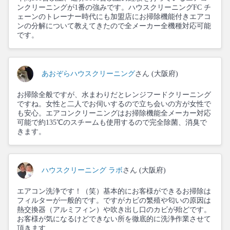
ンクリーニングが1番の強みです。ハウスクリーニングFC チ
ェーンのトレーナー時代にも加盟店にお掃除機能付きエアコ
ンの分解について教えてきたので全メーカー全機種対応可能
です。
あおぞらハウスクリーニング
さん (大阪府)
お掃除全般ですが、水まわりだとレンジフードクリーニング
ですね。女性と二人でお伺いするので立ち会いの方が女性で
も安心。エアコンクリーニングはお掃除機能全メーカー対応
可能で約135℃のスチームも使用するので完全除菌、消臭で
きます。
ハウスクリーニング ラボ
さん (大阪府)
エアコン洗浄です！（笑）基本的にお客様ができるお掃除は
フィルターが一般的です。ですがカビの繁殖や匂いの原因は
熱交換器（アルミフィン）や吹き出し口のカビが殆どです。
お客様が気になるけどできない所を徹底的に洗浄作業させて
頂きます