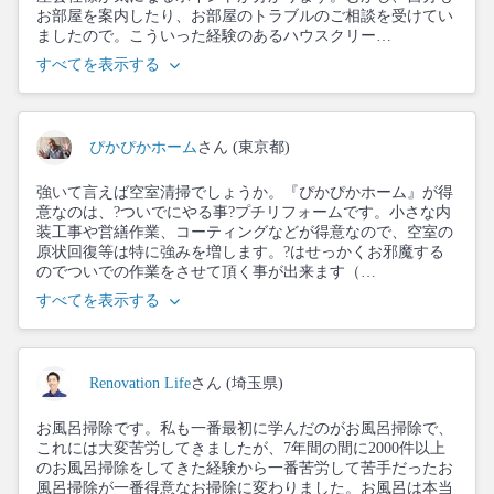
お部屋を案内したり、お部屋のトラブルのご相談を受けてい
ましたので。こういった経験のあるハウスクリー…
すべてを表示する
ぴかぴかホーム
さん (東京都)
強いて言えば空室清掃でしょうか。『ぴかぴかホーム』が得
意なのは、?ついでにやる事?プチリフォームです。小さな内
装工事や営繕作業、コーティングなどが得意なので、空室の
原状回復等は特に強みを増します。?はせっかくお邪魔する
のでついでの作業をさせて頂く事が出来ます（…
すべてを表示する
Renovation Life
さん (埼玉県)
お風呂掃除です。私も一番最初に学んだのがお風呂掃除で、
これには大変苦労してきましたが、7年間の間に2000件以上
のお風呂掃除をしてきた経験から一番苦労して苦手だったお
風呂掃除が一番得意なお掃除に変わりました。お風呂は本当