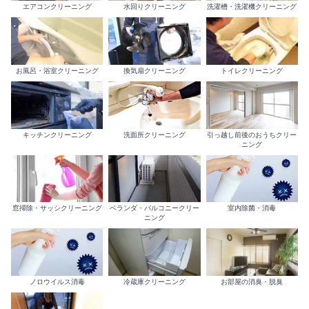
エアコンクリーニング
水回りクリーニング
洗濯槽・洗濯機クリーニング
お風呂・浴室クリーニング
換気扇クリーニング
トイレクリーニング
キッチンクリーニング
洗面所クリーニング
引っ越し前後のおうちクリー
ニング
室内除菌・消毒
窓掃除・サッシクリーニング
ベランダ・バルコニークリー
ニング
ノロウイルス消毒
冷蔵庫クリーニング
お部屋の消臭・脱臭