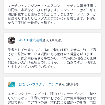
キッチン・レンジフード・エアコン。キッチンは毎日使用し
油汚れ・水垢などこびり付きます。レンジフードはギトギト
油は酸化すると塗装まで剥がしてしまします。フィルターが
目詰まりするとリビングのエアコンにも影響します。お客様
からご依頼が一番多いヶ所です。
ASATO株式会社
さん (東京都)
業者として作業をしているので特には有りません、強いて言
うなら弊社のサービス項目にある物は全て得意と成ります
が、、、作業内容もさる事ながら、作業時間が他者より圧倒
的に短いのが得意項目でしょうか、、、当然ですが、他者よ
り手を入れての内容での話です。
はなえハウスクリーニング
さん (東京都)
エアコンクリーニングです。理由：注力サービスとして特化
しているから。子育て世代における子供の健康維持は大きな
課題であり、エアコンの黴・汚れによる健康への影響・問題