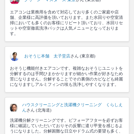
エアコンは業務用を含めて対応しており多くのご家庭や店
舗、企業様に高評価を頂いております。また水回りや空室清
掃においても多くのお客様にリピート頂いており、水回りセ
ットや空室徹底洗浄パックは人気メニューとなっておりま
す。
おそうじ本舗 太子堂店
さん (東京都)
おそうじ機能付きエアコンです。複雑なおそうじユニットを
分解するのは手間ひまかかりますが細かい作業が好きなため
苦になりません。分解することでその裏側のカビなども綺麗
になりますしアルミフィンの埃も洗浄しやすくなります。
ハウスクリーニングと洗濯機クリーニング くらしえ
ん
さん (北海道)
洗濯機分解クリーニングです。ビフォーアフターを必ずお客
様に確認していただいておりその反響に遣り甲斐を感じるよ
うになりました。分解困難な日立やドラム式の要望も多く、