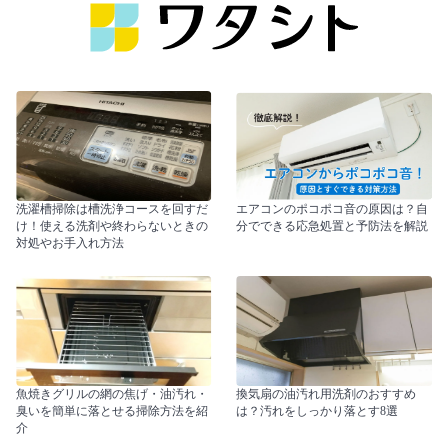
洗濯槽掃除は槽洗浄コースを回すだ
エアコンのポコポコ音の原因は？自
け！使える洗剤や終わらないときの
分でできる応急処置と予防法を解説
対処やお手入れ方法
魚焼きグリルの網の焦げ・油汚れ・
換気扇の油汚れ用洗剤のおすすめ
臭いを簡単に落とせる掃除方法を紹
は？汚れをしっかり落とす8選
介