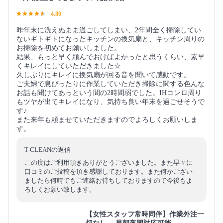
4.80
昨年末に洗えぬまま過ごしてしまい、2年間全く掃除してい
ないギトギトになったキッチンの換気扇と、キッチン周りの
お掃除を初めてお願いしました。
結果、もっと早く頼んでおけばよかったと思うくらい、素早
くキレイにしていただきました☆
久しぶりにキレイに換気扇が回る音を聞いて感動です。
ご夫婦で息ぴったりに作業していただき掃除に関する色んな
お話も聞けてあっという間の2時間弱でした。IHコンロ周り
もツヤが出てキレイになり、気持ち良い年末を過ごせそうで
す♪
また来年も頼ませていただきますのでよろしくお願いしま
す。
T-CLEANの返信
この度はご利用頂きありがとうございました。また早々に
口コミのご投稿を頂き感謝しております。また何かござい
ましたら何時でもご連絡お待ちしておりますので今後もよ
ろしくお願い致します。
【女性スタッフ常時同伴】作業外注一