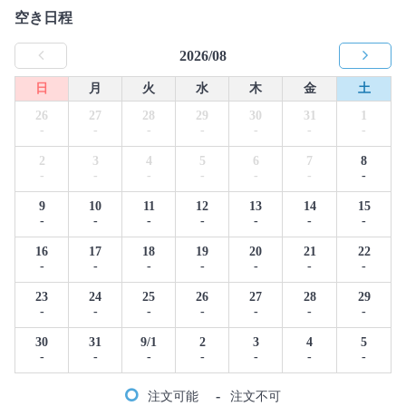
空き日程
2026/08
日
月
火
水
木
金
土
26
27
28
29
30
31
1
-
-
-
-
-
-
-
2
3
4
5
6
7
8
-
-
-
-
-
-
-
9
10
11
12
13
14
15
-
-
-
-
-
-
-
16
17
18
19
20
21
22
-
-
-
-
-
-
-
23
24
25
26
27
28
29
-
-
-
-
-
-
-
30
31
9/1
2
3
4
5
-
-
-
-
-
-
-
-
注文可能
注文不可