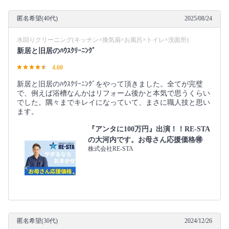
匿名希望(40代)
2025/08/24
水回りクリーニング(キッチン×換気扇×お風呂×トイレ×洗面所)
新居と旧居のﾊｳｽｸﾘｰﾆﾝｸﾞ
4.60
新居と旧居のﾊｳｽｸﾘｰﾆﾝｸﾞをやって頂きました。全てが完璧
で、例えば浴槽なんかはリフォーム後かと本気で思うくらい
でした。隅々までキレイになっていて、まさに職人技と思い
ます。
『アンタに100万円』出演！！RE-STA
の大河内です。お母さん応援価格🉐
株式会社RE-STA
匿名希望(30代)
2024/12/26