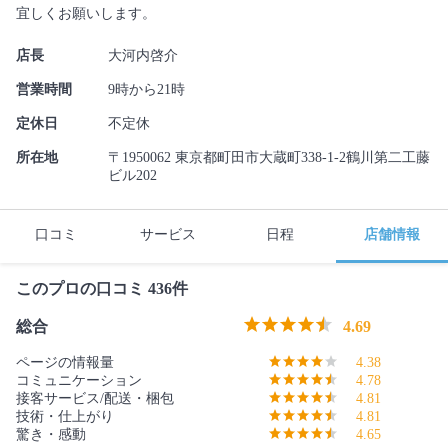
宜しくお願いします。
店長
大河内啓介
営業時間
9時から21時
定休日
不定休
所在地
〒1950062 東京都町田市大蔵町338-1-2鶴川第二工藤
ビル202
口コミ
サービス
日程
店舗情報
このプロの口コミ 436件
総合
4.69
ページの情報量
4.38
コミュニケーション
4.78
接客サービス/配送・梱包
4.81
技術・仕上がり
4.81
驚き・感動
4.65