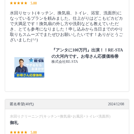
5.00
水回りセット(キッチン、換気扇、トイレ、浴室、洗面所)に
なっているプランを頼みました。仕上がりはどこもピカピカ
で大満足です！換気扇の外し方や洗剤なども教えていただ
き、とても参考になりました！申し込みから当日までのやり
取りもスムーズでまたぜひお願いしたいです！ありがとうご
ざいました(^^)
『アンタに100万円』出演！！RE-STA
の大河内です。お母さん応援価格🉐
株式会社RE-STA
匿名希望(40代)
2024/12/08
水回りクリーニング(キッチン×換気扇×お風呂×トイレ×洗面所)
御礼
5.00