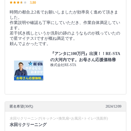
3.80
時間の都合上2名でお願いしましたが効率良く進めて頂きま
した。
作業説明や確認も丁寧にしていただき、作業自体満足してい
ます。
若干拭き残しというか洗剤の跡のようなものが残っていたの
で星マイナス1ですが概ね満足です。
頼んでよかったです。
『アンタに100万円』出演！！RE-STA
の大河内です。お母さん応援価格🉐
株式会社RE-STA
匿名希望(30代)
2024/12/09
水回りクリーニング(キッチン×換気扇×お風呂×トイレ×洗面所)
水回りクリーニング