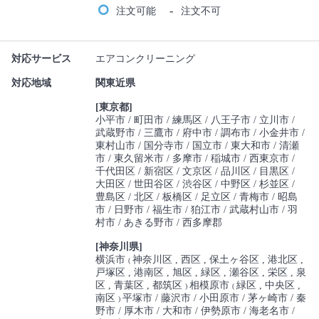
-
注文可能
注文不可
対応サービス
エアコンクリーニング
対応地域
関東近県
[東京都]
小平市
町田市
練馬区
八王子市
立川市
武蔵野市
三鷹市
府中市
調布市
小金井市
東村山市
国分寺市
国立市
東大和市
清瀬
市
東久留米市
多摩市
稲城市
西東京市
千代田区
新宿区
文京区
品川区
目黒区
大田区
世田谷区
渋谷区
中野区
杉並区
豊島区
北区
板橋区
足立区
青梅市
昭島
市
日野市
福生市
狛江市
武蔵村山市
羽
村市
あきる野市
西多摩郡
[神奈川県]
横浜市
神奈川区
西区
保土ヶ谷区
港北区
(
戸塚区
港南区
旭区
緑区
瀬谷区
栄区
泉
区
青葉区
都筑区
相模原市
緑区
中央区
)
(
南区
平塚市
藤沢市
小田原市
茅ヶ崎市
秦
)
野市
厚木市
大和市
伊勢原市
海老名市