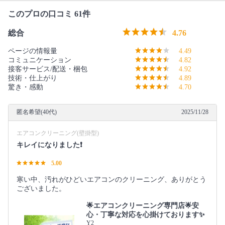
このプロの口コミ 61件
総合
4.76
ページの情報量
4.49
コミュニケーション
4.82
接客サービス/配送・梱包
4.92
技術・仕上がり
4.89
驚き・感動
4.70
匿名希望(40代)
2025/11/28
エアコンクリーニング(壁掛型)
キレイになりました❗️
5.00
寒い中、汚れがひどいエアコンのクリーニング、ありがとう
ございました。
🌟エアコンクリーニング専門店🌟安
心・丁寧な対応を心掛けております✨
Y2