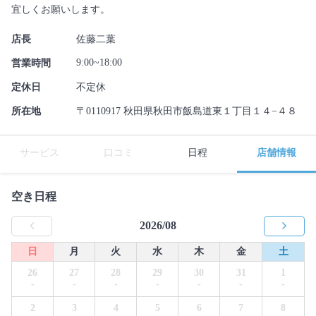
宜しくお願いします。
店長
佐藤二葉
9:00~18:00
営業時間
定休日
不定休
所在地
〒0110917 秋田県秋田市飯島道東１丁目１４−４８
サービス
口コミ
日程
店舗情報
空き日程
2026/08
日
月
火
水
木
金
土
26
27
28
29
30
31
1
-
-
-
-
-
-
-
2
3
4
5
6
7
8