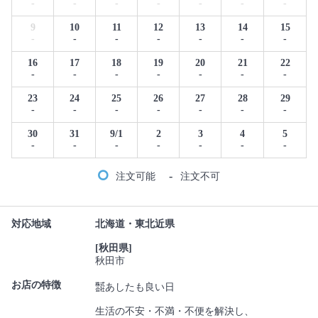
-
-
-
-
-
-
-
9
10
11
12
13
14
15
-
-
-
-
-
-
-
16
17
18
19
20
21
22
-
-
-
-
-
-
-
23
24
25
26
27
28
29
-
-
-
-
-
-
-
30
31
9/1
2
3
4
5
-
-
-
-
-
-
-
-
注文可能
注文不可
対応地域
北海道・東北近県
[秋田県]
秋田市
お店の特徴
㍿あしたも良い日
生活の不安・不満・不便を解決し、