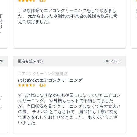
4.60
コ
丁寧な作業でエアコンクリーニングをして頂きまし
丁
た。 元からあった水漏れの不具合の原因も親身に考
時
えて頂けました。
り
か
20
匿名希望(40代)
2025/06/17
エアコンクリーニング(壁掛型)
はじめてのエアコンクリーニング
4.60
し
ずっと気になりながらも後回しになっていたエアコン
グ
クリーニング。 室外機もセットで予約してました
し
が、当日状況を見てクリーニングしなくても大丈夫と
の事。 テキパキとこなされて、質問にも丁寧に答え
て頂き安心してお任せできました。 ありがとうござ
いました。