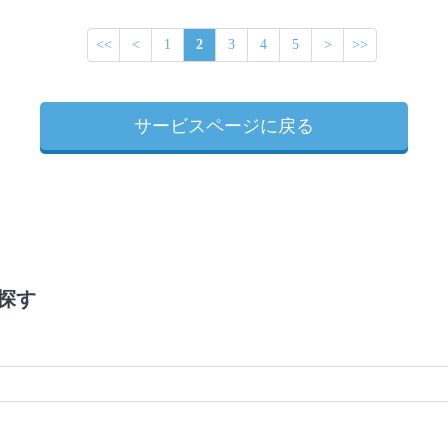
<<
<
1
2
3
4
5
>
>>
サービスページに戻る
探す