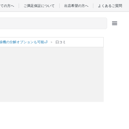
めての方へ
ご満足保証について
出店希望の方へ
よくあるご質問
menu
燥機の分解オプションも可能🛁
口コミ