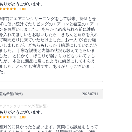
ありがとうございます。
5.00
3年前にエアコンクリーニングをして以来、掃除もせ
ずに使い続けてたリビングのエアコンと寝室のエアコ
ンをお願いしました。 あらかじめ来られる前に連絡
を入れてほしいとお願いしたら、きちんと連絡を入れ
て時間通りに来ていただけました。お一人で2台お願
いしましたが、どちらもしっかり綺麗にしていただき
ました。 丁寧な説明と内部の状況も教えてもらいま
した。 とにかく、ほこりが溜まりカビもついてまし
たが、 本当に新品に戻ったように綺麗にしてもらえ
ました。とっても快適です。ありがとうございまし
た。
匿名希望(70代)
2025/07/11
エアコンクリーニング(壁掛型)
ありがとうございます。
3.80
相対的に良かったと思います。質問にも誠意をもって