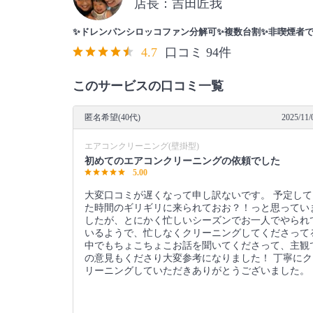
店長：吉田匠我
✨ドレンパンシロッコファン分解可✨複数台割✨非喫煙者で
4.7
口コミ 94件
このサービスの口コミ一覧
匿名希望(40代)
2025/11/
エアコンクリーニング(壁掛型)
初めてのエアコンクリーニングの依頼でした
5.00
大変口コミが遅くなって申し訳ないです。 予定して
た時間のギリギリに来られておお？！っと思ってい
したが、とにかく忙しいシーズンでお一人でやられ
いるようで、忙しなくクリーニングしてくださって
中でもちょこちょこお話を聞いてくださって、主観
の意見もくださり大変参考になりました！ 丁寧にク
リーニングしていただきありがとうございました。