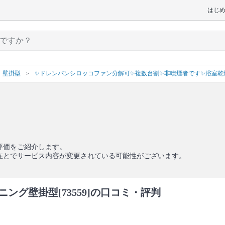
はじ
壁掛型
✨ドレンパンシロッコファン分解可✨複数台割✨非喫煙者です✨浴室乾
評価をご紹介します。
在とでサービス内容が変更されている可能性がございます。
グ壁掛型[73559]の口コミ・評判