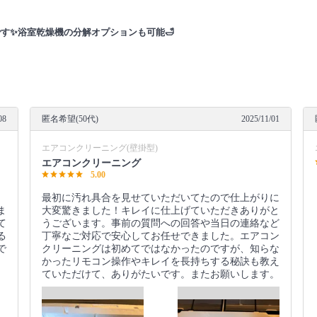
す✨浴室乾燥機の分解オプションも可能🛁
08
匿名希望(50代)
2025/11/01
エアコンクリーニング(壁掛型)
エアコンクリーニング
5.00
最初に汚れ具合を見せていただいてたので仕上がりに
ま
大変驚きました！キレイに仕上げていただきありがと
て
うございます。事前の質問への回答や当日の連絡など
る
丁寧なご対応で安心してお任せできました。エアコン
で
クリーニングは初めてではなかったのですが、知らな
かったリモコン操作やキレイを長持ちする秘訣も教え
ていただけて、ありがたいです。またお願いします。