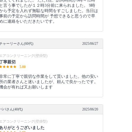
答えてくれました。 ただ1点、訪問時間が9時～12時
と言う事でしたが１２時3分前に来られました。 9時
から予定を入れず無駄な時間をすごしました。当日は
事前の予定から訪問時間が 予想できると思うので早
めに連絡をいただきたいです。
チャーリーさん(60代)
2025/06/27
エアコンクリーニング(壁掛型)
丁寧親切
5.00
非常に丁寧で親切な作業をして貰いました。他の安い
所の業者さんと迷いましたが、頼んで良かったです。
機会が有れば又お願いします
パパさん(40代)
2025/06/20
エアコンクリーニング(壁掛型)
ありがとうございました