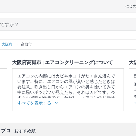
はじ
大阪府
高槻市
大阪府高槻市 | エアコンクリーニングについて
大
エアコンの内部にはカビやホコリがたくさん潜んで
います。特に、エアコンの風が臭いと感じたときは
要注意。吹き出し口からエアコンの奥を除いてみて
中に黒いポツポツが見えたら、それはカビです。今
すぐお掃除が必要です。ただし、エアコンのお掃除
すべてを表示する
はフィルターをキレイにして終わりではありませ
ん。内部にあるフィンやファンという部品についた
カビやホコリまでキレイにしないと意味がありませ
ん。そこで、自分のお掃除ではなかなか落としきれ
ない、エアコンの奥に溜まった汚れまで、徹底的に
・プロ
洗浄してくれるのが、プロのエアコンクリーニング
おすすめ順