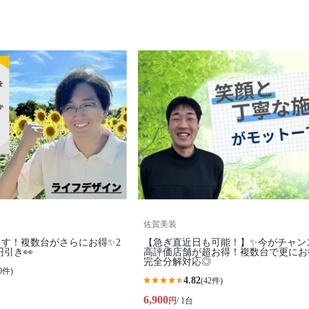
佐賀美装
す！複数台がさらにお得✨2
【急ぎ直近日も可能！】✨今がチャン
円引き👀
高評価店舗が超お得！複数台で更にお
完全分解対応◎
0件)
4.82
(42件)
6,900
円
/ 1台