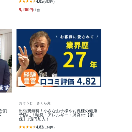
4.85
(883件)
9,200
円
/ 1台
おそうじ さくら庵
台割
出張費無料！小さなお子様やお孫様の健康
K
予防に！喘息・アレルギー・肺炎etc【損
保】1億円加入！
4.82
(534件)