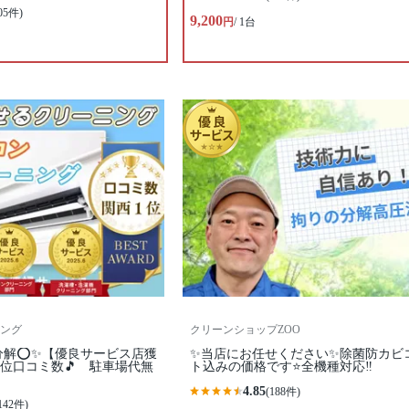
05件)
9,200
円
/ 1台
ング
クリーンショップZOO
分解⭕✨【優良サービス店獲
✨当店にお任せください✨除菌防カビ
位口コミ数🎵 駐車場代無
ト込みの価格です⭐️全機種対応‼️
4.85
(188件)
142件)