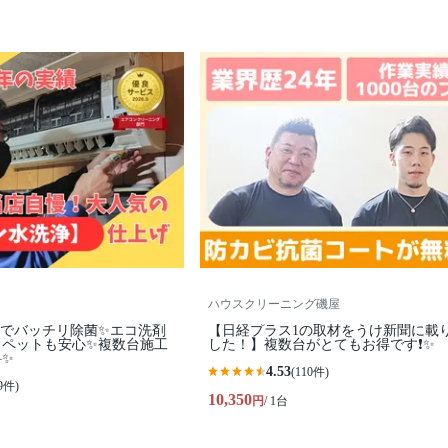
ハウスクリーニング磯屋
浄でバッチリ除菌✨エコ洗剤
【日経プラス1の取材をうけ新聞に載
・ペットも安心✨複数台施工
した！】複数台がとてもお得です❗️✨
料✨
4.53
(110件)
9件)
10,350
円
/ 1台