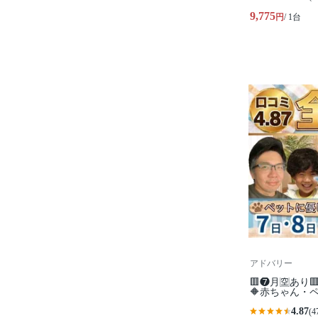
9,775
円
/ 1台
アドバリー
🟥❼月🈳あり
🔶赤ちゃん・
4.87
(4