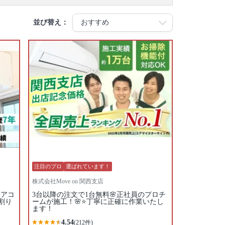
並び替え：
注目のプロ
選ばれています！
株式会社Move on 関西支店
エアコ
3台以降の注文で1台無料🌸正社員のプロチ
割り
ームが施工！🌸⭐️丁寧に正確に作業いたし
ます！
4.54
(212件)