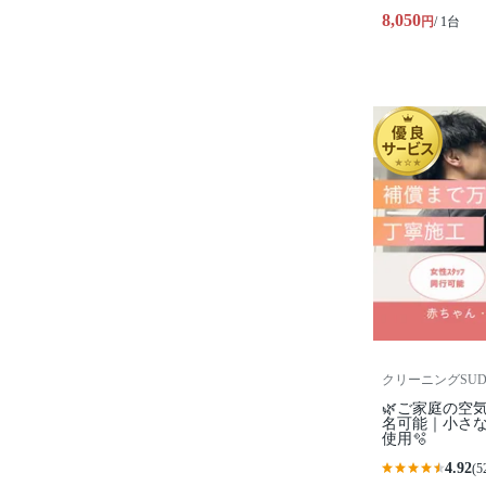
8,050
円
/ 1台
クリーニングSU
🌿ご家庭の空
名可能｜小さ
使用🫧
4.92
(5