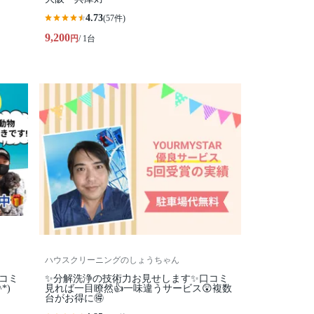
4.73
(57件)
9,200
円
/ 1台
ハウスクリーニングのしょうちゃん
コミ
✨分解洗浄の技術力お見せします✨口コミ
*)
見れば一目瞭然👍一味違うサービス😲複数
台がお得に🉐