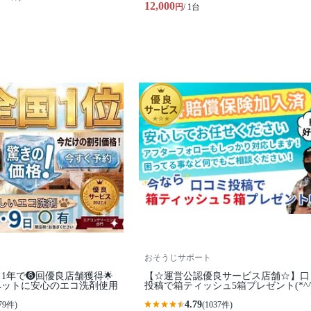
12,000
円
/ 1台
おそうじサポート
🟥1年で❻回優良店舗獲得🌟
【☆運営公認優良サービス店舗☆】口
ペットに安心のエコ洗剤使用
投稿で箱ティッシュ5箱プレゼント(*^^
4.79
79件)
(1037件)