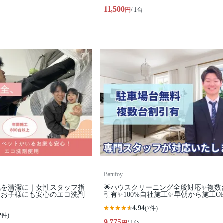
11,500
円
/ 1台
D
Barufoy
気を清潔に｜女性スタッフ指
🌟ハウスクリーニング全般対応✨複数
なお子様にも安心のエコ洗剤
引有✨100%自社施工✨早朝から施工O
4.94
(7件)
2件)
9,775
円
/ 1台