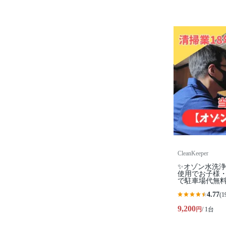
CleanKeeper
✨オゾン水洗
使用でお子様
で駐車場代無
4.77
(1
9,200
円
/ 1台