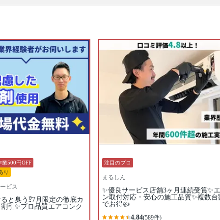
です。エアコンを分解、専用の洗剤と高圧洗浄機
で、隠れた汚れもキレイに落とせるのがプロのエア
コンクリーニングの特徴。1～2年に1回ほどの頻度で
プロにエアコンクリーニングを依頼するのがおすす
めです。たくさんのエアコンクリーニングのプロの
中から、あなたの条件にあったプロに出会ってくだ
さい。口コミ・写真・日程・料金からあなたにあっ
たプロがきっと見つかります。
▼表示価格に含まれるエアコンクリーニングの作業
範囲
エアコン内部の高圧洗浄 / 外装カバー / フィン（熱交
換器） / ファン / フィルター / ドレンパン / 作業場所
の簡易清掃 / 業務用タイプと家庭用タイプは共通料金
口コミ
もご参照ください。
※本ページでは一部プロモーションを含む場合があ
ります。
業500円OFF
注目のプロ
あり
まるしん
ービス
✨優良サービス店舗3ヶ月連続受賞✨
ン取付対応・安心の施工品質✨複数台
けると臭う⁉️7月限定の徹底カ
でお得👍
台割引✨プロ品質エアコンク
4.84
(589件)