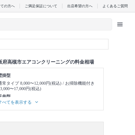
めての方へ
ご満足保証について
出店希望の方へ
よくあるご質問
menu
阪府高槻市エアコンクリーニングの料金相場
壁掛型
通常タイプ 8,000〜12,000円(税込)
お掃除機能付き
13,000〜17,000円(税込)
天井型
すべてを表示する
天井埋め込み型1方向 23,000〜27,000円(税込)
天井
埋め込み型2方向 25,000〜29,000円(税込)
天井埋め
込み型4方向 24,000〜28,000円(税込)
天井吊り型
23,000〜27,000円(税込)