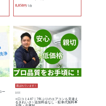
8,050
円
/ 1台
選ばれています！
コー
liSH
⭐口コミ4.87｜7年ぶりのエアコンも見違え
るきれいさ✨追加料金なし・駐車代無料🌟
大阪・兵庫対