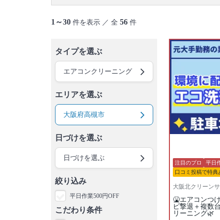
1～30
56
件を表示 ／ 全
件
タイプを選ぶ
エアコンクリーニング
エリアを選ぶ
大阪府高槻市
日づけを選ぶ
日づけを選ぶ
注目のプロ
平日作
口コミ投稿で特典
絞り込み
大阪北クリーンサ
平日作業500円OFF
🤮エアコンつ
ビ撃退＋複数
こだわり条件
リーニング🌿