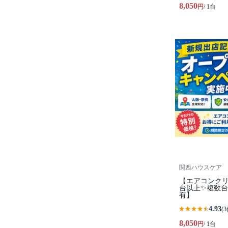
8,050
円
/ 1台
関西ハウスケア
【エアコンクリ
台以上✨複数台
有】
4.93
(3
8,050
円
/ 1台