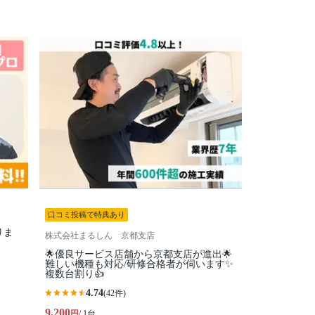
口コミ投稿で特典あり
りま
株式会社まるしん 京都支店
🌟優良サービス店舗から京都支店が進出🌟
難しい機種も対応/研修合格者が伺います✨
複数台割り👍
4.74
(42件)
9,200
円
/ 1台