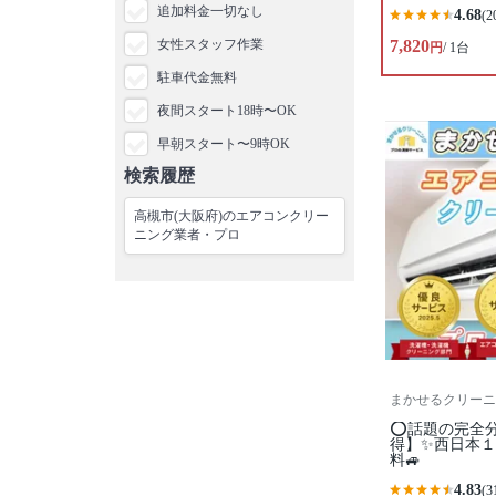
追加料金一切なし
4.68
(2
女性スタッフ作業
7,820
円
/ 1台
駐車代金無料
夜間スタート18時〜OK
早朝スタート〜9時OK
検索履歴
高槻市(大阪府)のエアコンクリー
ニング業者・プロ
まかせるクリーニ
⭕話題の完全
得】✨西日本１
料🚙
4.83
(3