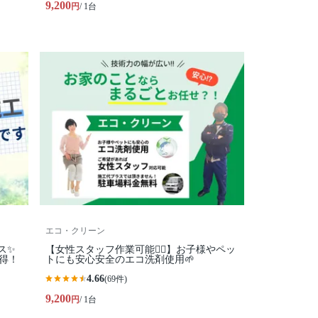
9,200
円
/ 1台
エコ・クリーン
ス✨
【女性スタッフ作業可能🙆‍♀️】お子様やペッ
得！
トにも安心安全のエコ洗剤使用🌱
4.66
(69件)
9,200
円
/ 1台