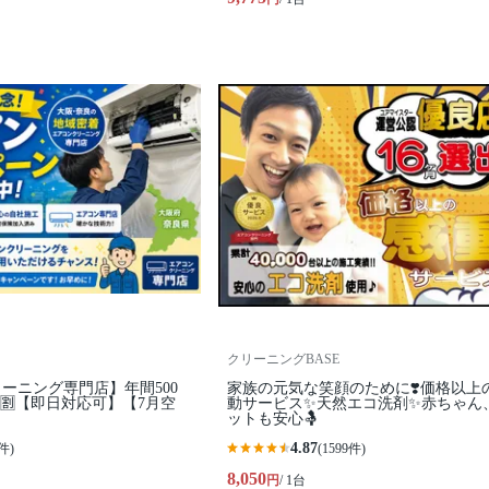
クリーニングBASE
ーニング専門店】年間500
家族の元気な笑顔のために❣️価格以上
🈹【即日対応可】【7月空
動サービス✨天然エコ洗剤✨赤ちゃん
ットも安心🤱
4.87
件)
(1599件)
8,050
円
/ 1台