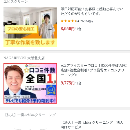
エビスクリーン
即日対応可能！お客様に感動と喜んでい
ただくのがやりがいです。
4.76
(134件)
8,050
円
/ 1台
NAGAREBOSI 大阪北支店
⭐ユアマイスターで口コミ9500件突破のFC
店舗⭐複数台割引⭐プロ品質エアコンクリ
ーニング⭐
9,775
円
/ 1台
【法人】一慶-ichika-クリーニング
【法人】一慶-ichika-クリーニング 法人
向けサービス