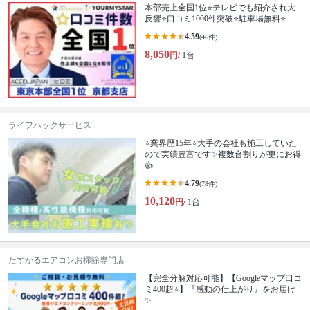
本部売上全国1位⭐テレビでも紹介され大
反響⭐️口コミ1000件突破⭐️駐車場無料⭐
4.59
(46件)
8,050
円
/ 1台
ライフハックサービス
⭐業界歴15年⭐大手の会社も施工していた
ので実績豊富です✨複数台割りが更にお得
👍
4.79
(78件)
10,120
円
/ 1台
たすかるエアコンお掃除専門店
【完全分解対応可能】【Googleマップ口コ
ミ400超⭐】『感動の仕上がり』をお届け
✨