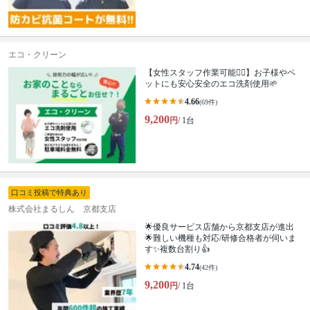
エコ・クリーン
【女性スタッフ作業可能🙆‍♀️】お子様やペ
ットにも安心安全のエコ洗剤使用🌱
4.66
(69件)
9,200
円
/ 1台
口コミ投稿で特典あり
株式会社まるしん 京都支店
🌟優良サービス店舗から京都支店が進出
🌟難しい機種も対応/研修合格者が伺いま
す✨複数台割り👍
4.74
(42件)
9,200
円
/ 1台