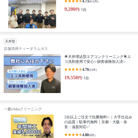
4.73
(611件)
9,200
円
/ 1台
天井型
店舗清掃ティーダラムガス
🌟天井埋込型エアコンクリーニング🌟エ
コ洗剤使用で安心✨損害保険加入済✨
4.79
(23件)
19,550
円
/ 1台
一慶ichikaクリーニング
2台以上ご注文で抗菌無料✨｜大手仕込み
の品質｜駐車代無料｜京都・大阪・奈
良・滋賀対応✅
4.80
(6件)