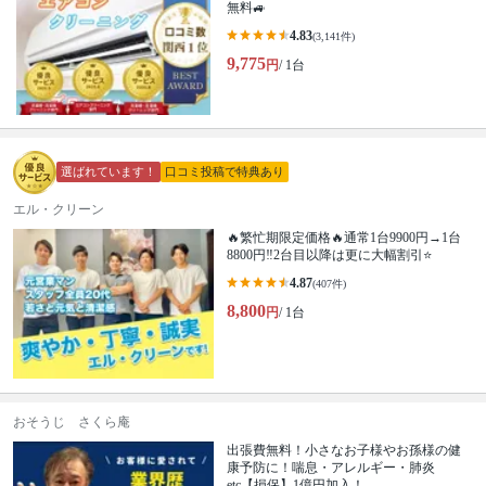
無料🚙
4.83
(3,141件)
9,775
円
/ 1台
選ばれています！
口コミ投稿で特典あり
エル・クリーン
🔥繁忙期限定価格🔥通常1台9900円→1台
8800円‼️2台目以降は更に大幅割引⭐️
4.87
(407件)
8,800
円
/ 1台
おそうじ さくら庵
出張費無料！小さなお子様やお孫様の健
康予防に！喘息・アレルギー・肺炎
etc【損保】1億円加入！