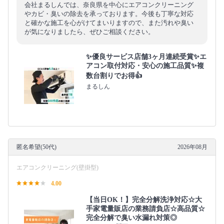
会社まるしんでは、奈良県を中心にエアコンクリーニング
やカビ・臭いの除去を承っております。今後も丁寧な対応
と確かな施工を心がけてまいりますので、また汚れや臭い
が気になりましたら、ぜひご相談ください。
✨優良サービス店舗3ヶ月連続受賞✨エ
アコン取付対応・安心の施工品質✨複
数台割りでお得👍
まるしん
匿名希望(50代)
2026年08月
エアコンクリーニング(壁掛型)
4.00
【当日OK！】完全分解洗浄対応☆大
手家電量販店の業務請負店☆高品質☆
完全分解で臭い水漏れ対策◎