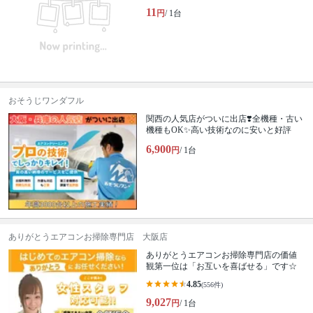
11
円
/ 1台
おそうじワンダフル
関西の人気店がついに出店❣️全機種・古い
機種もOK✨高い技術なのに安いと好評
6,900
円
/ 1台
ありがとうエアコンお掃除専門店 大阪店
ありがとうエアコンお掃除専門店の価値
観第一位は「お互いを喜ばせる」です☆
4.85
(556件)
9,027
円
/ 1台