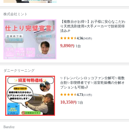
株式会社ミント
【複数台がお得✨】お子様に安心なこだわ
り天然洗剤使用⭐大手メーカーで技術習得
済み🎉
4.56
(345件)
9,890
円
/ 1台
ダニークリーニング
✨ドレンパンシロッコファン分解可✨複数
台割✨非喫煙者です✨浴室乾燥機の分解オ
プションも可能🛁
4.73
(111件)
10,350
円
/ 1台
Barufoy