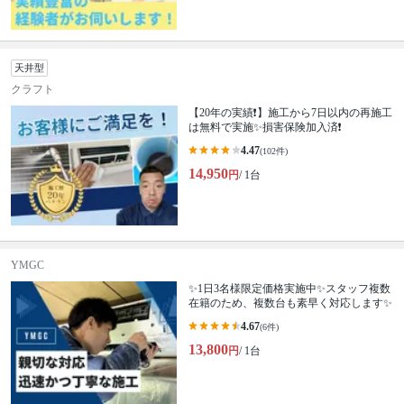
天井型
クラフト
【20年の実績❗️】施工から7日以内の再施工
は無料で実施✨損害保険加入済❗️
4.47
(102件)
14,950
円
/ 1台
YMGC
✨1日3名様限定価格実施中✨スタッフ複数
在籍のため、複数台も素早く対応します✨
4.67
(6件)
13,800
円
/ 1台