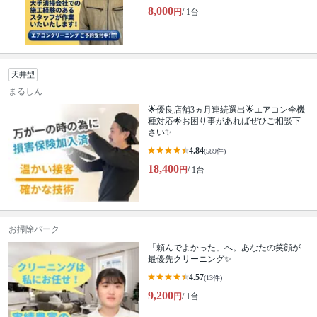
8,000
円
/ 1台
天井型
まるしん
🌟優良店舗3ヵ月連続選出🌟エアコン全機
種対応🌟お困り事があればぜひご相談下
さい✨
4.84
(589件)
18,400
円
/ 1台
お掃除パーク
「頼んでよかった」へ。あなたの笑顔が
最優先クリーニング✨
4.57
(13件)
9,200
円
/ 1台