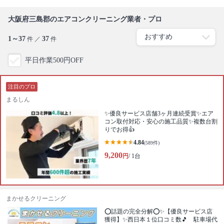
大阪府三島郡のエアコンクリーニング業者・プロ
1～37
37
件 ／
件
平日作業500円OFF
注目のプロ
まるしん
✨優良サービス店舗3ヶ月連続受賞✨エア
コン取付対応・安心の施工品質✨複数台割
りでお得👍
4.84
(589件)
9,200
円
/ 1台
まかせるクリーニング
⭕話題の完全分解⭕✨【優良サービス店
獲得】✨西日本１位口コミ数🎵 駐車場代