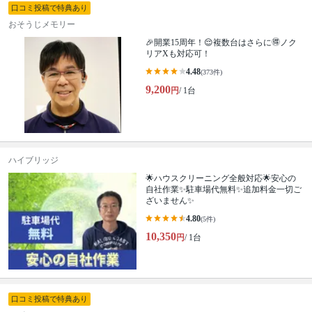
口コミ投稿で特典あり
おそうじメモリー
🎉開業15周年！😌複数台はさらに🉐ノク
リアXも対応可！
4.48
(373件)
9,200
円
/ 1台
ハイブリッジ
🌟ハウスクリーニング全般対応🌟安心の
自社作業✨️駐車場代無料✨️追加料金一切ご
ざいません✨
4.80
(5件)
10,350
円
/ 1台
口コミ投稿で特典あり