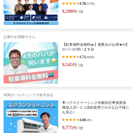
4.78
(237件)
9,200
円
/ 1台
お家のお掃除やさん
【駐車場料金無料🚙】複数台がお得🔥4児
のパパが伺います👍
4.73
(268件)
9,545
円
/ 1台
串岡ホールディングス株式会社
🌟ハウスクリーニング全般対応🌟損害保
険加入済✨エコ洗剤使用で小さなお子様に
も安心✨
4.60
(5件)
9,775
円
/ 1台