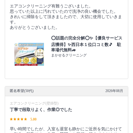
エアコンクリーニング有難うございました。
思っていた以上に汚れていたので洗浄の良い機会でした。
きれいに掃除をして頂きましたので、大切に使用していきま
す。
ありがとうございました。
⭕話題の完全分解⭕✨【優良サービス
店獲得】✨西日本１位口コミ数🎵 駐
車場代無料🚙
まかせるクリーニング
匿名希望(50代)
2026年08月
エアコンクリーニング(壁掛型)
丁寧で段取りよく、作業◎でした
5.00
早い時間でしたが、入室も退室も静かにご近所を気にかけて