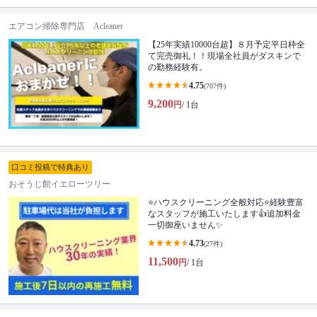
エアコン掃除専門店 Acleaner
【25年実績10000台超】８月予定平日枠全
て完売御礼！！現場全社員がダスキンで
の勤務経験有。
4.75
(707件)
9,200
円
/ 1台
口コミ投稿で特典あり
おそうじ館イエローツリー
⭐ハウスクリーニング全般対応⭐経験豊富
なスタッフが施工いたします👍追加料金
一切御座いません✨
4.73
(27件)
11,500
円
/ 1台