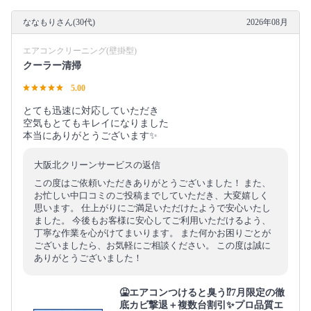
ななもりさん(30代)
2026年08月
エアコンクリーニング(壁掛型)
クーラー清掃
5.00
とても迅速に対応していただき
空気もとてもキレイになりました
本当にありがとうございます✨
大阪北クリーンサービスの返信
この度はご依頼いただきありがとうございました！ また、
お忙しい中口コミのご投稿までしていただき、大変嬉しく
思います。 仕上がりにご満足いただけたようで安心いたし
ました。 今後もお客様に安心してご利用いただけるよう、
丁寧な作業を心がけてまいります。 また何かお困りごとが
ございましたら、お気軽にご相談ください。 この度は誠に
ありがとうございました！
🤮エアコンつけると臭う⁉️7月限定の徹
底カビ撃退＋複数台割引✨プロ品質エ