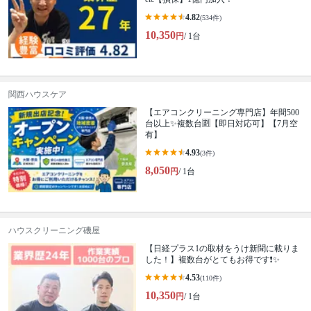
4.82
(534件)
10,350
円
/ 1台
関西ハウスケア
【エアコンクリーニング専門店】年間500
台以上✨複数台🈹【即日対応可】【7月空
有】
4.93
(3件)
8,050
円
/ 1台
ハウスクリーニング磯屋
【日経プラス1の取材をうけ新聞に載りま
した！】複数台がとてもお得です❗️✨
4.53
(110件)
10,350
円
/ 1台