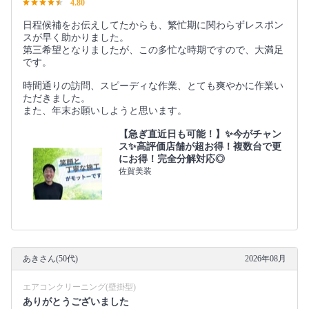
4.80
日程候補をお伝えしてたからも、繁忙期に関わらずレスポン
スが早く助かりました。
第三希望となりましたが、この多忙な時期ですので、大満足
です。
時間通りの訪問、スピーディな作業、とても爽やかに作業い
ただきました。
また、年末お願いしようと思います。
【急ぎ直近日も可能！】✨今がチャン
ス✨高評価店舗が超お得！複数台で更
にお得！完全分解対応◎
佐賀美装
あきさん(50代)
2026年08月
エアコンクリーニング(壁掛型)
ありがとうございました