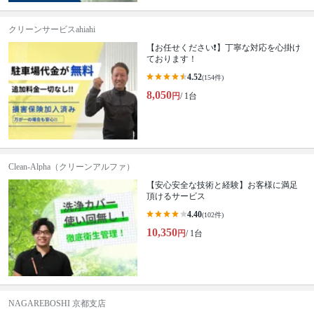
クリーンサービスahiahi
【お任せください❗️】丁寧な対応を心掛け
ております！
4.52
(154件)
8,050
円
/ 1台
Clean-Alpha（クリーンアルファ）
【安心安全な技術と経験】お客様に満足
頂けるサービス
4.40
(102件)
10,350
円
/ 1台
NAGAREBOSHI 京都支店