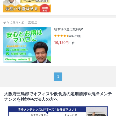
そうじ屋マハロ 京都店
駐車場代金は無料😆❗
4.67
(29件)
10,120
円
/ 1台
1
大阪府三島郡でオフィスや飲食店の定期清掃や清掃メンテ
ナンスを検討中の法人の方へ