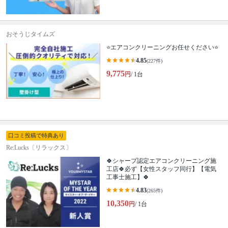
おそうじタイムズ
⭐エアコンクリーニングお任せください⭐
4.85
(227件)
9,775
円
/ 1台
口コミ投稿で特典あり
Re:Lucks〔リラックス〕
🍀シャープ認定エアコンクリーニング施
工店🍀必ず【女性スタッフ同行】【電気
工事士施工】🍀
4.83
(265件)
10,350
円
/ 1台