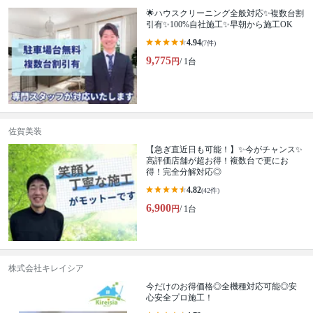
🌟ハウスクリーニング全般対応✨複数台割
引有✨100%自社施工✨早朝から施工OK
4.94
(7件)
9,775
円
/ 1台
佐賀美装
【急ぎ直近日も可能！】✨今がチャンス✨
高評価店舗が超お得！複数台で更にお
得！完全分解対応◎
4.82
(42件)
6,900
円
/ 1台
株式会社キレイシア
今だけのお得価格◎全機種対応可能◎安
心安全プロ施工！